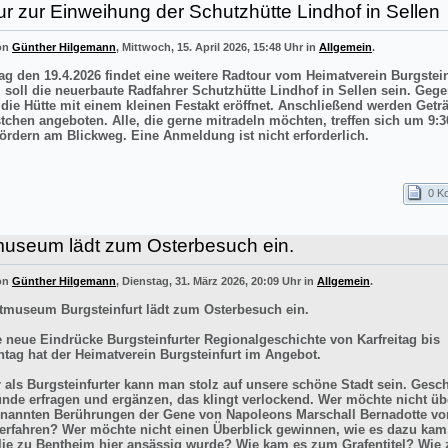
r zur Einweihung der Schutzhütte Lindhof in Sellen
von
Günther Hilgemann
, Mittwoch, 15. April 2026, 15:48 Uhr in
Allgemein
.
g den 19.4.2026 findet eine weitere Radtour vom Heimatverein Burgstei
el soll die neuerbaute Radfahrer Schutzhütte Lindhof in Sellen sein. Gege
 die Hütte mit einem kleinen Festakt eröffnet. Anschließend werden Getr
stchen angeboten. Alle, die gerne mitradeln möchten, treffen sich um 9:3
ördern am Blickweg. Eine Anmeldung ist nicht erforderlich.
0 K
museum lädt zum Osterbesuch ein.
von
Günther Hilgemann
, Dienstag, 31. März 2026, 20:09 Uhr in
Allgemein
.
tmuseum Burgsteinfurt lädt zum Osterbesuch ein.
e neue Eindrücke Burgsteinfurter Regionalgeschichte von Karfreitag bis
tag hat der Heimatverein Burgsteinfurt im Angebot.
r als Burgsteinfurter kann man stolz auf unsere schöne Stadt sein. Gesch
ünde erfragen und ergänzen, das klingt verlockend. Wer möchte nicht üb
enannten Berührungen der Gene von Napoleons Marschall Bernadotte vo
 erfahren? Wer möchte nicht einen Überblick gewinnen, wie es dazu kam
lie zu Bentheim hier ansässig wurde? Wie kam es zum Grafentitel? Wie