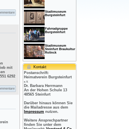
Stadtmuseum
ommentare
Burgsteinfurt
Fahrradgruppe
Burgsteinfurt
Stadtmuseum
Steinfurt Braukultur
Rolinck
en
Kontakt
ieb mit
men
Postanschrift:
2551 6292
Heimatverein Burgsteinfurt
e.V.
Dr. Barbara Herrmann
ommentare
An der Hohen Schule 13
48565 Steinfurt
Darüber hinaus können Sie
die Mailadresse aus dem
Impressum
nutzen.
Weitere Ansprechpartner
erein
finden Sie unter dem
Menüpunkt:
Vorstand & Co