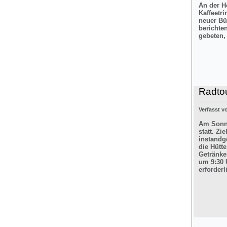
An der H
Kaffeetr
neuer Bü
berichte
gebeten,
Radtou
Verfasst 
Am Sonnt
statt. Z
instandg
die Hütt
Getränke
um 9:30 
erforderl