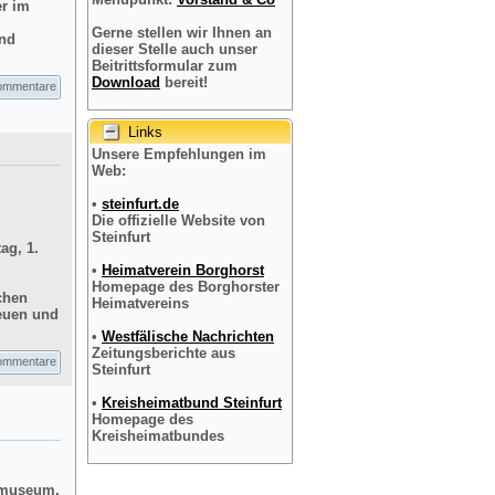
er im
Gerne stellen wir Ihnen an
und
dieser Stelle auch unser
Beitrittsformular zum
Download
bereit!
ommentare
Links
Unsere Empfehlungen im
Web:
•
steinfurt.de
Die offizielle Website von
Steinfurt
ag, 1.
•
Heimatverein Borghorst
Homepage des Borghorster
chen
Heimatvereins
reuen und
•
Westfälische Nachrichten
Zeitungsberichte aus
ommentare
Steinfurt
•
Kreisheimatbund Steinfurt
Homepage des
Kreisheimatbundes
dtmuseum,