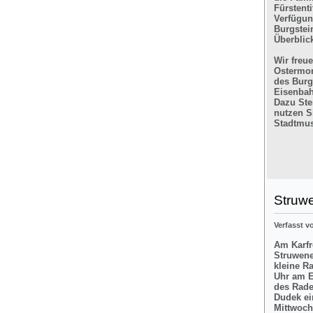
Fürstent
Verfügun
Burgstein
Überblic
Wir freu
Ostermon
des Burg
Eisenbah
Dazu Ste
nutzen Si
Stadtmus
Struw
Verfasst 
Am Karfre
Struwene
kleine R
Uhr am E
des Rade
Dudek ei
Mittwoch