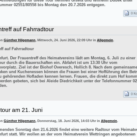
 Anmeldungen für diese Tour nehmen Gisela und Wilhelm Dudek unter
ummer 02551/80558 bis Montag den 20.7.2026 entgegen.
0 K
treff auf Fahrradtour
von
Günther Hilgemann
, Mittwoch, 24. Juni 2026, 22:09 Uhr in
Allgemein
.
ff auf Fahrradtour
furt. Der Frauentreff des Heimatvereins lädt am Montag, 6. Juli zu einer
our durch die Bauerschaften ein. Abfahrt ist um 13:30 Uhr vom
vorplatz. Ziel ist der Biohof Overesch, Hollich 8. Nach dem gemeinsam
inken und Kuchenessen können die Frauen bei einer Hofführung den Betr
 gehörenden Hofladen kennen lernen. Frauen, die direkt zum Hof kom
werden gebeten, sich bei Aleide Diedrichkeit unter der Telefonnummer 0
den.
0 K
tour am 21. Juni
von
Günther Hilgemann
, Donnerstag, 18. Juni 2026, 14:03 Uhr in
Allgemein
.
nden Sonntag den 21.6.2026 findet eine weitere Radtour vom Heimatv
nfurt statt. Wir wollen an der vom Heimatverein Wettringen angebotenen