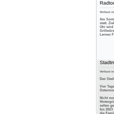
Radtou
Verfasst 
Am Sonta
statt. Zi
Uhr wird
Grillwür
Lernen F
Stadt
Verfasst 
Das Stad
Vier Tag
Ostermon
Nicht nu
Hintergr
selten g
bis 2023
die Fami