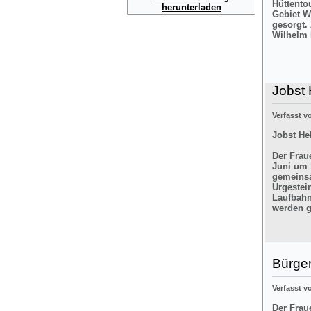
Hüttento
herunterladen
Gebiet W
gesorgt.
Wilhelm 
Jobst 
Verfasst 
Jobst He
Der Frau
Juni um 
gemeinsa
Urgestei
Laufbahn
werden g
Bürger
Verfasst 
Der Frau