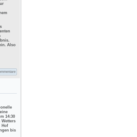
ur
inem
s
enten
n
bnis.
in. Also
ommentare
ionelle
eine
um 14:30
 Wetters
m Hof
ngen bis