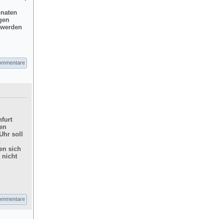
onaten
gen
d werden
ommentare
furt
hen
Uhr soll
n
en sich
 nicht
ommentare