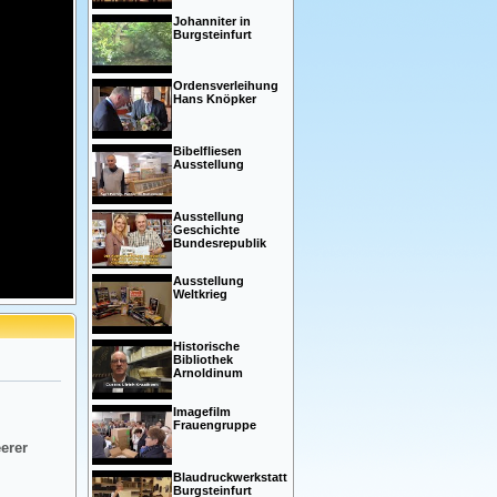
Johanniter in
Burgsteinfurt
Ordensverleihung
Hans Knöpker
Bibelfliesen
Ausstellung
Ausstellung
Geschichte
Bundesrepublik
Ausstellung
Weltkrieg
Historische
Bibliothek
Arnoldinum
Imagefilm
Frauengruppe
eerer
Blaudruckwerkstatt
Burgsteinfurt