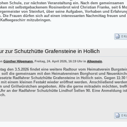
ohen Schule, zur nächsten Veranstaltung ein. Nach dem gemeinsamen
inken mit selbstgebackenem Rosinenbrot wird Christian Franke, seit 6 M
rgermeister von Steinfurt, über seine Aufgaben, Vorhaben und Erfahrun
n. Die Frauen dürfen sich auf einen interessanten Nachmittag freuen un
 Kaffeegeschirr mitzubringen.
0 K
r zur Schutzhütte Grafensteine in Hollich
von
Günther Hilgemann
, Freitag, 24. April 2026, 16:19 Uhr in
Allgemein
.
ag den 3.5.2026 findet eine weitere Radtour vom Heimatverein Burgstein
iel soll die gemeinsam mit den Heimatvereinen Borghorst und Neuenkirc
esetzte Radfahrer Schutzhütte Grafensteine in Hollich sein. Gegen 11:30 
e mit einem kleinen Festakt wieder eröffnet werden. Anschließend werde
n und Grillwürstchen angeboten. Alle die gerne mitradeln möchten, treff
Uhr an der Radfahrer Schutzhütte Lindhof Sellen 90. Eine Anmeldung ist
ich.
0 K