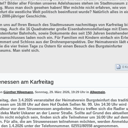
itel? Bilder aller Fürsten unseres Adelshauses stehen im Stadtmuseum z
g. Muss man doch gesehen haben! Wer möchte nicht erfahren, wie von
furt die westliche Welt politisch beeinflusst wurde? Natürlich alles in e
k 2000-jähriger Geschichte.
en uns auf Ihren Besuch des Stadtmuseum nachmittags von Karfreitag bi
tag. Auch die 16 Quadratmeter große Eisenbahnmodellanlage mit Elem
steinfurter Bahnhofs, sowie Dokumente des seit 150 Jahren bestehende
nanschlusses laden noch ein. Für Familien mit Kindern einfach ein Erle
mmert und Schloss aus der Drohnenperspektive. Der Heimatverein lädt e
e die vier freien Tage zu Ostern für einen Besuch des Burgsteinfurter
eums. Man sieht sich.
0 K
enessen am Karfreitag
von
Günther Hilgemann
, Sonntag, 29. März 2026, 19:29 Uhr in
Allgemein
.
itag, den 3.4.2026 veranstaltet der Heimatverein Burgsteinfurt das tradit
ssen um 16:00 Uhr auf dem Hof Dudek Sellen Nr. 99. Um 14:30 Uhr wird 
adtour vor dem Struwenessen angeboten. Hierzu treffen sich die Radler 
deka Markt Uskaner an der Leerer Straße. Sollte auf Grund des aktuellen
ln nicht möglich sein, finden sich alle Teilnehmer um 16:00 Uhr auf de
n. Für alle, die am Struwenessen teilnehmen möchten, werden Anmeldu
 den 1.4.2026 unter der Telefonnummer. 02551/80558 angenommen.