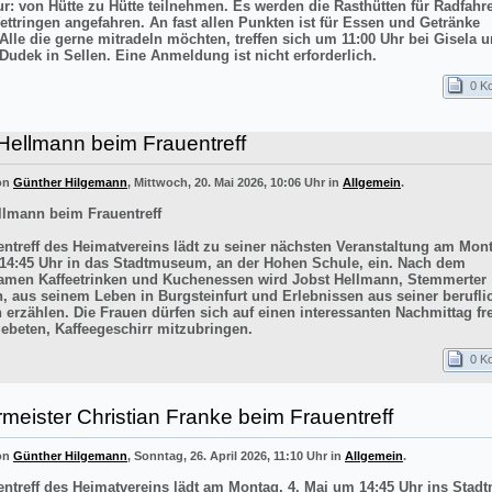
ur: von Hütte zu Hütte teilnehmen. Es werden die Rasthütten für Radfahr
ettringen angefahren. An fast allen Punkten ist für Essen und Getränke
 Alle die gerne mitradeln möchten, treffen sich um 11:00 Uhr bei Gisela 
Dudek in Sellen. Eine Anmeldung ist nicht erforderlich.
0 K
Hellmann beim Frauentreff
von
Günther Hilgemann
, Mittwoch, 20. Mai 2026, 10:06 Uhr in
Allgemein
.
llmann beim Frauentreff
entreff des Heimatvereins lädt zu seiner nächsten Veranstaltung am Mont
14:45 Uhr in das Stadtmuseum, an der Hohen Schule, ein. Nach dem
men Kaffeetrinken und Kuchenessen wird Jobst Hellmann, Stemmerter
n, aus seinem Leben in Burgsteinfurt und Erlebnissen aus seiner berufli
 erzählen. Die Frauen dürfen sich auf einen interessanten Nachmittag f
ebeten, Kaffeegeschirr mitzubringen.
0 K
meister Christian Franke beim Frauentreff
von
Günther Hilgemann
, Sonntag, 26. April 2026, 11:10 Uhr in
Allgemein
.
entreff des Heimatvereins lädt am Montag, 4. Mai um 14:45 Uhr ins Sta