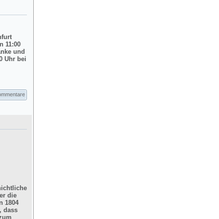
nfurt
n 11:00
änke und
0 Uhr bei
ommentare
ichtliche
er die
n 1804
, dass
 zum