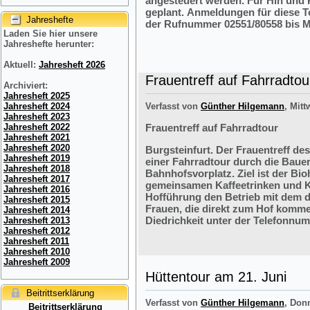
angesteuert werden. Für Hin und R
geplant. Anmeldungen für diese 
Jahreshefte
der Rufnummer 02551/80558 bis M
Laden Sie hier unsere
Jahreshefte herunter:
Aktuell:
Jahresheft 2026
Frauentreff auf Fahrradtou
Archiviert:
Jahresheft 2025
Jahresheft 2024
Verfasst von
Günther Hilgemann
, Mitt
Jahresheft 2023
Jahresheft 2022
Frauentreff auf Fahrradtour
Jahresheft 2021
Jahresheft 2020
Burgsteinfurt. Der Frauentreff des
Jahresheft 2019
einer Fahrradtour durch die Bauer
Jahresheft 2018
Bahnhofsvorplatz. Ziel ist der Bi
Jahresheft 2017
gemeinsamen Kaffeetrinken und K
Jahresheft 2016
Hofführung den Betrieb mit dem 
Jahresheft 2015
Frauen, die direkt zum Hof komme
Jahresheft 2014
Diedrichkeit unter der Telefonnu
Jahresheft 2013
Jahresheft 2012
Jahresheft 2011
Jahresheft 2010
Jahresheft 2009
Hüttentour am 21. Juni
Beitrittserklärung
Verfasst von
Günther Hilgemann
, Don
Beitrittserklärung