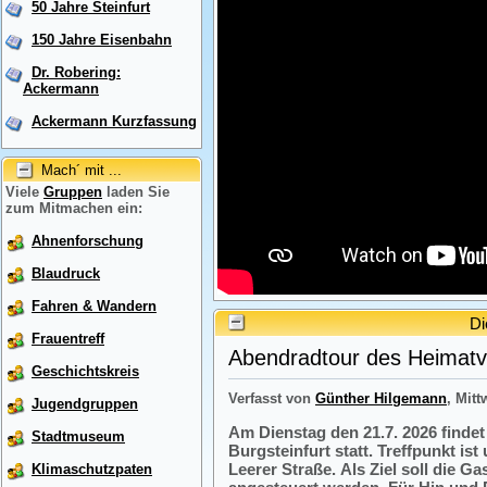
50 Jahre Steinfurt
150 Jahre Eisenbahn
Dr. Robering:
Ackermann
Ackermann Kurzfassung
Mach´ mit ...
Viele
Gruppen
laden Sie
zum Mitmachen ein:
Ahnenforschung
Blaudruck
Fahren & Wandern
Di
Frauentreff
Abendradtour des Heimatve
Geschichtskreis
Verfasst von
Günther Hilgemann
, Mitt
Jugendgruppen
Am Dienstag den 21.7. 2026 finde
Stadtmuseum
Burgsteinfurt statt. Treffpunkt i
Leerer Straße. Als Ziel soll die 
Klimaschutzpaten