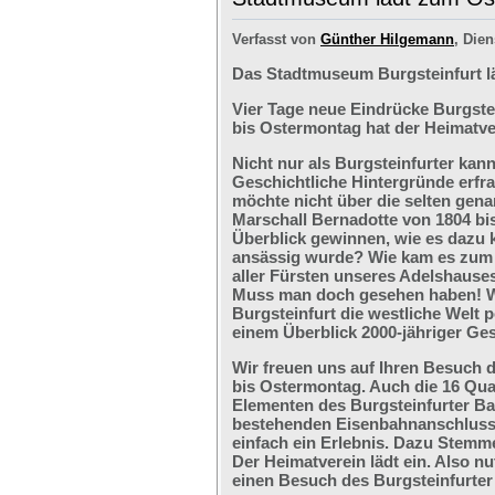
Verfasst von
Günther Hilgemann
, Dien
Das Stadtmuseum Burgsteinfurt l
Vier Tage neue Eindrücke Burgste
bis Ostermontag hat der Heimatve
Nicht nur als Burgsteinfurter kan
Geschichtliche Hintergründe erfr
möchte nicht über die selten ge
Marschall Bernadotte von 1804 bi
Überblick gewinnen, wie es dazu 
ansässig wurde? Wie kam es zum G
aller Fürsten unseres Adelshaus
Muss man doch gesehen haben! We
Burgsteinfurt die westliche Welt p
einem Überblick 2000-jähriger Ges
Wir freuen uns auf Ihren Besuch 
bis Ostermontag. Auch die 16 Qu
Elementen des Burgsteinfurter B
bestehenden Eisenbahnanschlusses
einfach ein Erlebnis. Dazu Stemm
Der Heimatverein lädt ein. Also nu
einen Besuch des Burgsteinfurter