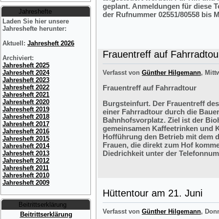
geplant. Anmeldungen für diese 
Jahreshefte
der Rufnummer 02551/80558 bis M
Laden Sie hier unsere
Jahreshefte herunter:
Aktuell:
Jahresheft 2026
Frauentreff auf Fahrradtou
Archiviert:
Jahresheft 2025
Jahresheft 2024
Verfasst von
Günther Hilgemann
, Mitt
Jahresheft 2023
Jahresheft 2022
Frauentreff auf Fahrradtour
Jahresheft 2021
Jahresheft 2020
Burgsteinfurt. Der Frauentreff des
Jahresheft 2019
einer Fahrradtour durch die Bauer
Jahresheft 2018
Bahnhofsvorplatz. Ziel ist der Bi
Jahresheft 2017
gemeinsamen Kaffeetrinken und K
Jahresheft 2016
Hofführung den Betrieb mit dem 
Jahresheft 2015
Frauen, die direkt zum Hof komme
Jahresheft 2014
Diedrichkeit unter der Telefonnu
Jahresheft 2013
Jahresheft 2012
Jahresheft 2011
Jahresheft 2010
Jahresheft 2009
Hüttentour am 21. Juni
Beitrittserklärung
Verfasst von
Günther Hilgemann
, Don
Beitrittserklärung