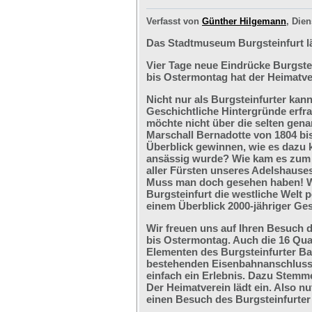
Verfasst von
Günther Hilgemann
, Dien
Das Stadtmuseum Burgsteinfurt l
Vier Tage neue Eindrücke Burgste
bis Ostermontag hat der Heimatve
Nicht nur als Burgsteinfurter kan
Geschichtliche Hintergründe erfr
möchte nicht über die selten ge
Marschall Bernadotte von 1804 bi
Überblick gewinnen, wie es dazu 
ansässig wurde? Wie kam es zum G
aller Fürsten unseres Adelshaus
Muss man doch gesehen haben! We
Burgsteinfurt die westliche Welt p
einem Überblick 2000-jähriger Ges
Wir freuen uns auf Ihren Besuch 
bis Ostermontag. Auch die 16 Qu
Elementen des Burgsteinfurter B
bestehenden Eisenbahnanschlusses
einfach ein Erlebnis. Dazu Stemm
Der Heimatverein lädt ein. Also nu
einen Besuch des Burgsteinfurter