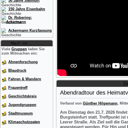
50 Jahre Steinfurt
150 Jahre Eisenbahn
Dr. Robering:
Ackermann
Ackermann Kurzfassung
Mach´ mit ...
Viele
Gruppen
laden Sie
zum Mitmachen ein:
Ahnenforschung
Blaudruck
Fahren & Wandern
Di
Frauentreff
Abendradtour des Heimatve
Geschichtskreis
Verfasst von
Günther Hilgemann
, Mitt
Jugendgruppen
Am Dienstag den 21.7. 2026 finde
Stadtmuseum
Burgsteinfurt statt. Treffpunkt i
Leerer Straße. Als Ziel soll die 
Klimaschutzpaten
angesteuert werden. Für Hin und R