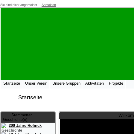
Sie sind nicht angemeldet.
Anmelden
Startseite
Unser Verein
Unsere Gruppen
Aktivitäten
Projekte
Startseite
Stemmerter
Willkom
Geschichte(n)
200 Jahre Rolinck