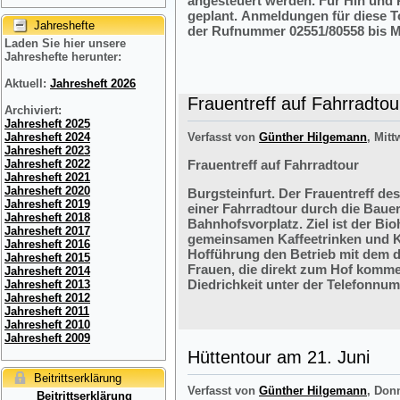
angesteuert werden. Für Hin und R
geplant. Anmeldungen für diese 
Jahreshefte
der Rufnummer 02551/80558 bis M
Laden Sie hier unsere
Jahreshefte herunter:
Aktuell:
Jahresheft 2026
Frauentreff auf Fahrradtou
Archiviert:
Jahresheft 2025
Jahresheft 2024
Verfasst von
Günther Hilgemann
, Mitt
Jahresheft 2023
Jahresheft 2022
Frauentreff auf Fahrradtour
Jahresheft 2021
Jahresheft 2020
Burgsteinfurt. Der Frauentreff des
Jahresheft 2019
einer Fahrradtour durch die Bauer
Jahresheft 2018
Bahnhofsvorplatz. Ziel ist der Bi
Jahresheft 2017
gemeinsamen Kaffeetrinken und K
Jahresheft 2016
Hofführung den Betrieb mit dem 
Jahresheft 2015
Frauen, die direkt zum Hof komme
Jahresheft 2014
Diedrichkeit unter der Telefonnu
Jahresheft 2013
Jahresheft 2012
Jahresheft 2011
Jahresheft 2010
Jahresheft 2009
Hüttentour am 21. Juni
Beitrittserklärung
Verfasst von
Günther Hilgemann
, Don
Beitrittserklärung