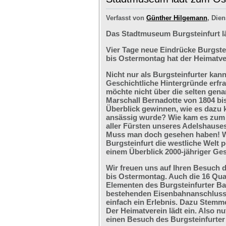
Verfasst von
Günther Hilgemann
, Dien
Das Stadtmuseum Burgsteinfurt l
Vier Tage neue Eindrücke Burgste
bis Ostermontag hat der Heimatve
Nicht nur als Burgsteinfurter kan
Geschichtliche Hintergründe erfr
möchte nicht über die selten ge
Marschall Bernadotte von 1804 bi
Überblick gewinnen, wie es dazu 
ansässig wurde? Wie kam es zum G
aller Fürsten unseres Adelshaus
Muss man doch gesehen haben! We
Burgsteinfurt die westliche Welt p
einem Überblick 2000-jähriger Ges
Wir freuen uns auf Ihren Besuch 
bis Ostermontag. Auch die 16 Qu
Elementen des Burgsteinfurter B
bestehenden Eisenbahnanschlusses
einfach ein Erlebnis. Dazu Stemm
Der Heimatverein lädt ein. Also nu
einen Besuch des Burgsteinfurter