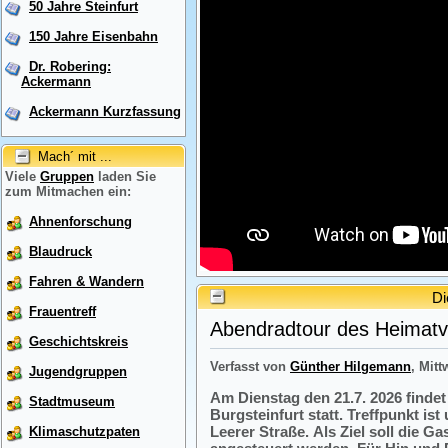
50 Jahre Steinfurt
150 Jahre Eisenbahn
Dr. Robering:
Ackermann
Ackermann Kurzfassung
Mach´ mit ...
Viele
Gruppen
laden Sie
zum Mitmachen ein:
Ahnenforschung
Blaudruck
Fahren & Wandern
Di
Frauentreff
Abendradtour des Heimatve
Geschichtskreis
Verfasst von
Günther Hilgemann
, Mitt
Jugendgruppen
Am Dienstag den 21.7. 2026 finde
Stadtmuseum
Burgsteinfurt statt. Treffpunkt i
Leerer Straße. Als Ziel soll die 
Klimaschutzpaten