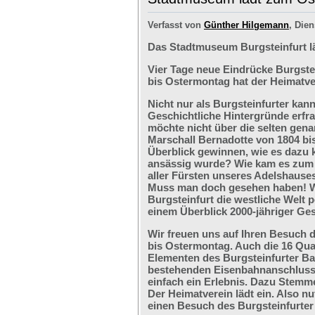
Verfasst von
Günther Hilgemann
, Dien
Das Stadtmuseum Burgsteinfurt l
Vier Tage neue Eindrücke Burgste
bis Ostermontag hat der Heimatve
Nicht nur als Burgsteinfurter kan
Geschichtliche Hintergründe erfr
möchte nicht über die selten ge
Marschall Bernadotte von 1804 bi
Überblick gewinnen, wie es dazu 
ansässig wurde? Wie kam es zum G
aller Fürsten unseres Adelshaus
Muss man doch gesehen haben! We
Burgsteinfurt die westliche Welt p
einem Überblick 2000-jähriger Ges
Wir freuen uns auf Ihren Besuch 
bis Ostermontag. Auch die 16 Qu
Elementen des Burgsteinfurter B
bestehenden Eisenbahnanschlusses
einfach ein Erlebnis. Dazu Stemm
Der Heimatverein lädt ein. Also nu
einen Besuch des Burgsteinfurter