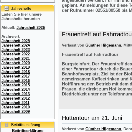
angesteuert werden. Für Hin und R
geplant. Anmeldungen für diese 
Jahreshefte
der Rufnummer 02551/80558 bis M
Laden Sie hier unsere
Jahreshefte herunter:
Aktuell:
Jahresheft 2026
Frauentreff auf Fahrradtou
Archiviert:
Jahresheft 2025
Jahresheft 2024
Verfasst von
Günther Hilgemann
, Mitt
Jahresheft 2023
Jahresheft 2022
Frauentreff auf Fahrradtour
Jahresheft 2021
Jahresheft 2020
Burgsteinfurt. Der Frauentreff des
Jahresheft 2019
einer Fahrradtour durch die Bauer
Jahresheft 2018
Bahnhofsvorplatz. Ziel ist der Bi
Jahresheft 2017
gemeinsamen Kaffeetrinken und K
Jahresheft 2016
Hofführung den Betrieb mit dem 
Jahresheft 2015
Frauen, die direkt zum Hof komme
Jahresheft 2014
Diedrichkeit unter der Telefonnu
Jahresheft 2013
Jahresheft 2012
Jahresheft 2011
Jahresheft 2010
Jahresheft 2009
Hüttentour am 21. Juni
Beitrittserklärung
Verfasst von
Günther Hilgemann
, Don
Beitrittserklärung