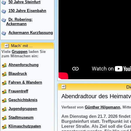
50 Jahre Steinfurt
150 Jahre Eisenbahn
Dr. Robering:
Ackermann
Ackermann Kurzfassung
Mach´ mit ...
Viele
Gruppen
laden Sie
zum Mitmachen ein:
Ahnenforschung
Blaudruck
Fahren & Wandern
Di
Frauentreff
Abendradtour des Heimatve
Geschichtskreis
Verfasst von
Günther Hilgemann
, Mitt
Jugendgruppen
Am Dienstag den 21.7. 2026 finde
Stadtmuseum
Burgsteinfurt statt. Treffpunkt i
Leerer Straße. Als Ziel soll die 
Klimaschutzpaten