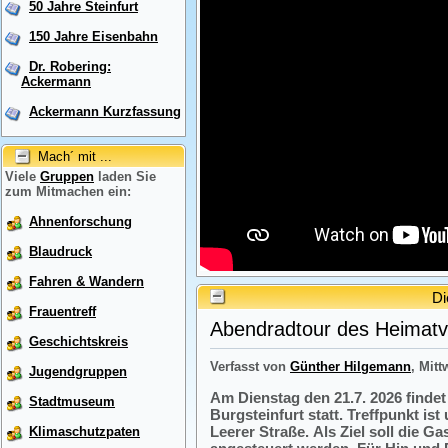
50 Jahre Steinfurt
150 Jahre Eisenbahn
Dr. Robering:
Ackermann
Ackermann Kurzfassung
Mach´ mit ...
Viele
Gruppen
laden Sie
zum Mitmachen ein:
Ahnenforschung
Blaudruck
Fahren & Wandern
Di
Frauentreff
Abendradtour des Heimatve
Geschichtskreis
Verfasst von
Günther Hilgemann
, Mitt
Jugendgruppen
Am Dienstag den 21.7. 2026 finde
Stadtmuseum
Burgsteinfurt statt. Treffpunkt i
Leerer Straße. Als Ziel soll die 
Klimaschutzpaten