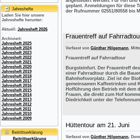
angesteuert werden. Für Hin und R
geplant. Anmeldungen für diese 
Jahreshefte
der Rufnummer 02551/80558 bis M
Laden Sie hier unsere
Jahreshefte herunter:
Aktuell:
Jahresheft 2026
Frauentreff auf Fahrradtou
Archiviert:
Jahresheft 2025
Jahresheft 2024
Verfasst von
Günther Hilgemann
, Mitt
Jahresheft 2023
Jahresheft 2022
Frauentreff auf Fahrradtour
Jahresheft 2021
Jahresheft 2020
Burgsteinfurt. Der Frauentreff des
Jahresheft 2019
einer Fahrradtour durch die Bauer
Jahresheft 2018
Bahnhofsvorplatz. Ziel ist der Bi
Jahresheft 2017
gemeinsamen Kaffeetrinken und K
Jahresheft 2016
Hofführung den Betrieb mit dem 
Jahresheft 2015
Frauen, die direkt zum Hof komme
Jahresheft 2014
Diedrichkeit unter der Telefonnu
Jahresheft 2013
Jahresheft 2012
Jahresheft 2011
Jahresheft 2010
Jahresheft 2009
Hüttentour am 21. Juni
Beitrittserklärung
Verfasst von
Günther Hilgemann
, Don
Beitrittserklärung