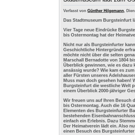
Verfasst von
Günther Hilgemann
, Dien
Das Stadtmuseum Burgsteinfurt l
Vier Tage neue Eindrücke Burgste
bis Ostermontag hat der Heimatve
Nicht nur als Burgsteinfurter kan
Geschichtliche Hintergründe erfr
möchte nicht über die selten ge
Marschall Bernadotte von 1804 bi
Überblick gewinnen, wie es dazu 
ansässig wurde? Wie kam es zum G
aller Fürsten unseres Adelshaus
Muss man doch gesehen haben! We
Burgsteinfurt die westliche Welt p
einem Überblick 2000-jähriger Ges
Wir freuen uns auf Ihren Besuch 
bis Ostermontag. Auch die 16 Qu
Elementen des Burgsteinfurter B
bestehenden Eisenbahnanschlusses
einfach ein Erlebnis. Dazu Stemm
Der Heimatverein lädt ein. Also nu
einen Besuch des Burgsteinfurter