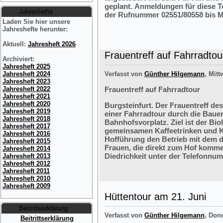
geplant. Anmeldungen für diese 
Jahreshefte
der Rufnummer 02551/80558 bis M
Laden Sie hier unsere
Jahreshefte herunter:
Aktuell:
Jahresheft 2026
Frauentreff auf Fahrradtou
Archiviert:
Jahresheft 2025
Jahresheft 2024
Verfasst von
Günther Hilgemann
, Mitt
Jahresheft 2023
Jahresheft 2022
Frauentreff auf Fahrradtour
Jahresheft 2021
Jahresheft 2020
Burgsteinfurt. Der Frauentreff des
Jahresheft 2019
einer Fahrradtour durch die Bauer
Jahresheft 2018
Bahnhofsvorplatz. Ziel ist der Bi
Jahresheft 2017
gemeinsamen Kaffeetrinken und K
Jahresheft 2016
Hofführung den Betrieb mit dem 
Jahresheft 2015
Frauen, die direkt zum Hof komme
Jahresheft 2014
Diedrichkeit unter der Telefonnu
Jahresheft 2013
Jahresheft 2012
Jahresheft 2011
Jahresheft 2010
Jahresheft 2009
Hüttentour am 21. Juni
Beitrittserklärung
Verfasst von
Günther Hilgemann
, Don
Beitrittserklärung