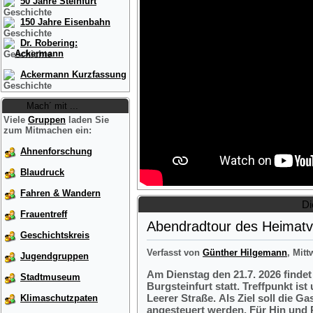
50 Jahre Steinfurt
150 Jahre Eisenbahn
Dr. Robering:
Ackermann
Ackermann Kurzfassung
Mach´ mit ...
Viele
Gruppen
laden Sie
zum Mitmachen ein:
Ahnenforschung
Blaudruck
Fahren & Wandern
Di
Frauentreff
Abendradtour des Heimatve
Geschichtskreis
Verfasst von
Günther Hilgemann
, Mitt
Jugendgruppen
Am Dienstag den 21.7. 2026 finde
Stadtmuseum
Burgsteinfurt statt. Treffpunkt i
Leerer Straße. Als Ziel soll die 
Klimaschutzpaten
angesteuert werden. Für Hin und R