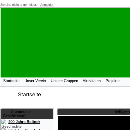
Sie sind nicht angemeldet.
Anmelden
Startseite
Unser Verein
Unsere Gruppen
Aktivitäten
Projekte
Startseite
Stemmerter
Willkom
Geschichte(n)
200 Jahre Rolinck