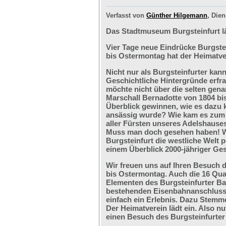
Verfasst von
Günther Hilgemann
, Dien
Das Stadtmuseum Burgsteinfurt l
Vier Tage neue Eindrücke Burgste
bis Ostermontag hat der Heimatve
Nicht nur als Burgsteinfurter kan
Geschichtliche Hintergründe erfr
möchte nicht über die selten ge
Marschall Bernadotte von 1804 bi
Überblick gewinnen, wie es dazu 
ansässig wurde? Wie kam es zum G
aller Fürsten unseres Adelshaus
Muss man doch gesehen haben! We
Burgsteinfurt die westliche Welt p
einem Überblick 2000-jähriger Ges
Wir freuen uns auf Ihren Besuch 
bis Ostermontag. Auch die 16 Qu
Elementen des Burgsteinfurter B
bestehenden Eisenbahnanschlusses
einfach ein Erlebnis. Dazu Stemm
Der Heimatverein lädt ein. Also nu
einen Besuch des Burgsteinfurter