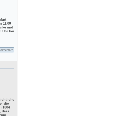
nfurt
n 11:00
änke und
0 Uhr bei
ommentare
ichtliche
er die
n 1804
, dass
 zum