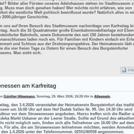
itel? Bilder aller Fürsten unseres Adelshauses stehen im Stadtmuseum z
g. Muss man doch gesehen haben! Wer möchte nicht erfahren, wie von
furt die westliche Welt politisch beeinflusst wurde? Natürlich alles in e
k 2000-jähriger Geschichte.
en uns auf Ihren Besuch des Stadtmuseum nachmittags von Karfreitag bi
tag. Auch die 16 Quadratmeter große Eisenbahnmodellanlage mit Elem
steinfurter Bahnhofs, sowie Dokumente des seit 150 Jahren bestehende
nanschlusses laden noch ein. Für Familien mit Kindern einfach ein Erle
mmert und Schloss aus der Drohnenperspektive. Der Heimatverein lädt e
e die vier freien Tage zu Ostern für einen Besuch des Burgsteinfurter
eums. Man sieht sich.
0 K
enessen am Karfreitag
von
Günther Hilgemann
, Sonntag, 29. März 2026, 19:29 Uhr in
Allgemein
.
itag, den 3.4.2026 veranstaltet der Heimatverein Burgsteinfurt das tradit
ssen um 16:00 Uhr auf dem Hof Dudek Sellen Nr. 99. Um 14:30 Uhr wird 
adtour vor dem Struwenessen angeboten. Hierzu treffen sich die Radler 
deka Markt Uskaner an der Leerer Straße. Sollte auf Grund des aktuellen
ln nicht möglich sein, finden sich alle Teilnehmer um 16:00 Uhr auf de
n. Für alle, die am Struwenessen teilnehmen möchten, werden Anmeldu
 den 1.4.2026 unter der Telefonnummer. 02551/80558 angenommen.