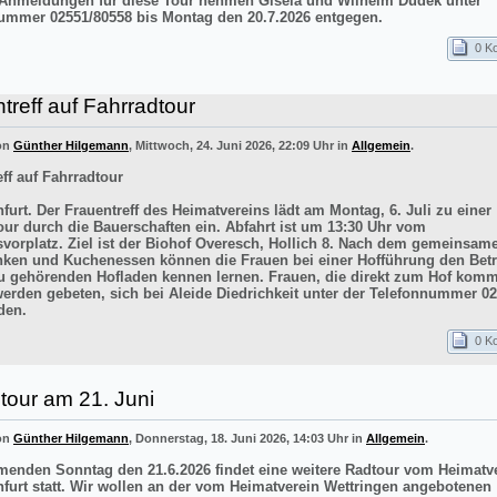
 Anmeldungen für diese Tour nehmen Gisela und Wilhelm Dudek unter
ummer 02551/80558 bis Montag den 20.7.2026 entgegen.
0 K
treff auf Fahrradtour
von
Günther Hilgemann
, Mittwoch, 24. Juni 2026, 22:09 Uhr in
Allgemein
.
ff auf Fahrradtour
furt. Der Frauentreff des Heimatvereins lädt am Montag, 6. Juli zu einer
our durch die Bauerschaften ein. Abfahrt ist um 13:30 Uhr vom
vorplatz. Ziel ist der Biohof Overesch, Hollich 8. Nach dem gemeinsam
inken und Kuchenessen können die Frauen bei einer Hofführung den Betr
 gehörenden Hofladen kennen lernen. Frauen, die direkt zum Hof kom
werden gebeten, sich bei Aleide Diedrichkeit unter der Telefonnummer 0
den.
0 K
tour am 21. Juni
von
Günther Hilgemann
, Donnerstag, 18. Juni 2026, 14:03 Uhr in
Allgemein
.
nden Sonntag den 21.6.2026 findet eine weitere Radtour vom Heimatv
nfurt statt. Wir wollen an der vom Heimatverein Wettringen angebotenen