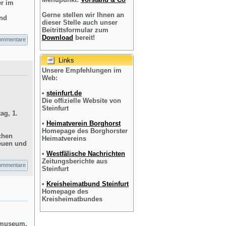
er im
Gerne stellen wir Ihnen an
und
dieser Stelle auch unser
Beitrittsformular zum
Download
bereit!
ommentare
Links
Unsere Empfehlungen im
Web:
•
steinfurt.de
Die offizielle Website von
Steinfurt
ag, 1.
•
Heimatverein Borghorst
Homepage des Borghorster
chen
Heimatvereins
reuen und
•
Westfälische Nachrichten
Zeitungsberichte aus
ommentare
Steinfurt
•
Kreisheimatbund Steinfurt
Homepage des
Kreisheimatbundes
dtmuseum,