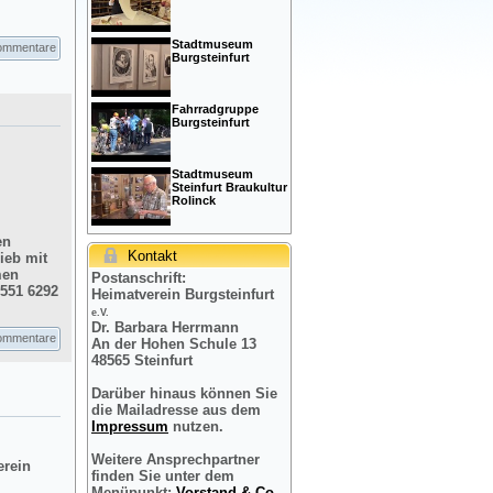
Stadtmuseum
ommentare
Burgsteinfurt
Fahrradgruppe
Burgsteinfurt
Stadtmuseum
Steinfurt Braukultur
Rolinck
en
Kontakt
ieb mit
men
Postanschrift:
2551 6292
Heimatverein Burgsteinfurt
e.V.
Dr. Barbara Herrmann
ommentare
An der Hohen Schule 13
48565 Steinfurt
Darüber hinaus können Sie
die Mailadresse aus dem
Impressum
nutzen.
Weitere Ansprechpartner
erein
finden Sie unter dem
Menüpunkt:
Vorstand & Co