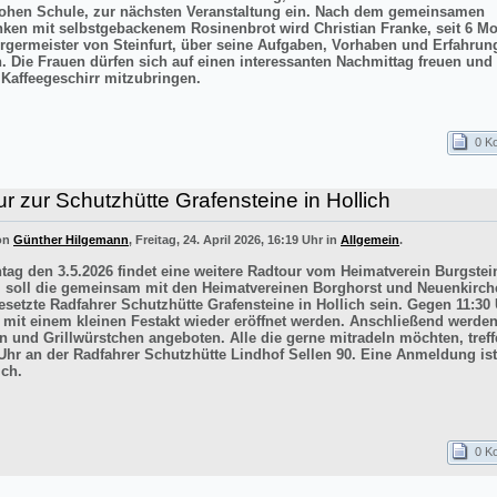
ohen Schule, zur nächsten Veranstaltung ein. Nach dem gemeinsamen
inken mit selbstgebackenem Rosinenbrot wird Christian Franke, seit 6 M
rgermeister von Steinfurt, über seine Aufgaben, Vorhaben und Erfahrun
n. Die Frauen dürfen sich auf einen interessanten Nachmittag freuen un
 Kaffeegeschirr mitzubringen.
0 K
r zur Schutzhütte Grafensteine in Hollich
von
Günther Hilgemann
, Freitag, 24. April 2026, 16:19 Uhr in
Allgemein
.
ag den 3.5.2026 findet eine weitere Radtour vom Heimatverein Burgstein
iel soll die gemeinsam mit den Heimatvereinen Borghorst und Neuenkirc
esetzte Radfahrer Schutzhütte Grafensteine in Hollich sein. Gegen 11:30 
e mit einem kleinen Festakt wieder eröffnet werden. Anschließend werde
n und Grillwürstchen angeboten. Alle die gerne mitradeln möchten, treff
Uhr an der Radfahrer Schutzhütte Lindhof Sellen 90. Eine Anmeldung ist
ich.
0 K