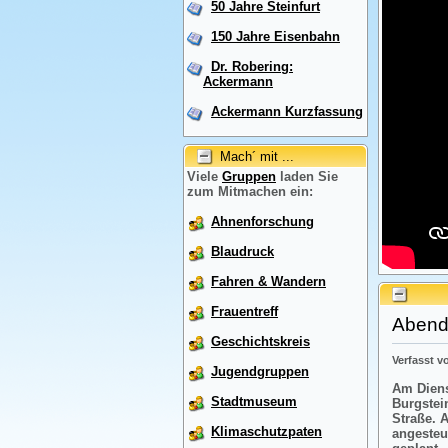
50 Jahre Steinfurt
150 Jahre Eisenbahn
Dr. Robering:
Ackermann
Ackermann Kurzfassung
Mach´ mit ...
Viele
Gruppen
laden Sie
zum Mitmachen ein:
Ahnenforschung
Blaudruck
Fahren & Wandern
Frauentreff
Abendr
Geschichtskreis
Verfasst 
Jugendgruppen
Am Diens
Stadtmuseum
Burgstei
Straße. 
Klimaschutzpaten
angesteu