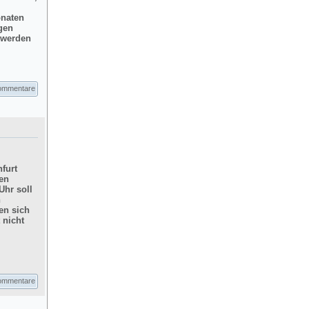
onaten
gen
d werden
ommentare
furt
hen
Uhr soll
n
en sich
 nicht
ommentare