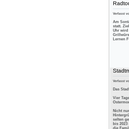
Radtou
Verfasst 
Am Sonta
statt. Zi
Uhr wird
Grillwür
Lernen F
Stadt
Verfasst 
Das Stad
Vier Tag
Ostermon
Nicht nu
Hintergr
selten g
bis 2023
die Fami