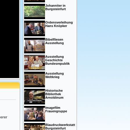
Johanniter in
Burgsteinfurt
Ordensverleihung
Hans Knöpker
Bibelfliesen
Ausstellung
Ausstellung
Geschichte
Bundesrepublik
Ausstellung
Weltkrieg
Historische
Bibliothek
Arnoldinum
Imagefilm
Frauengruppe
eerer
Blaudruckwerkstatt
Burgsteinfurt