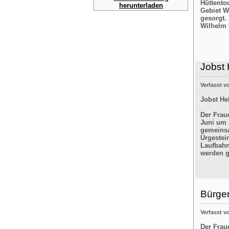
Hüttento
herunterladen
Gebiet W
gesorgt.
Wilhelm 
Jobst 
Verfasst 
Jobst He
Der Frau
Juni um 
gemeinsa
Urgestei
Laufbahn
werden g
Bürger
Verfasst 
Der Frau