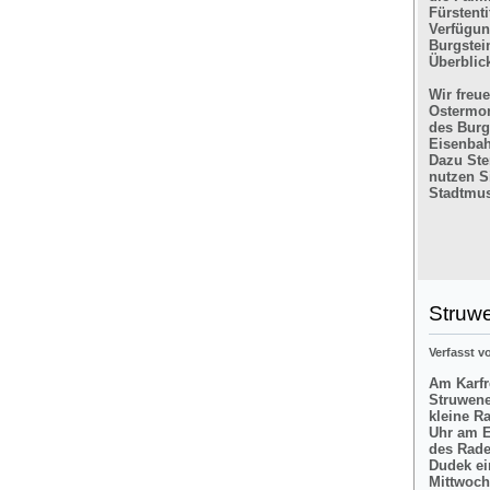
Fürstent
Verfügun
Burgstein
Überblic
Wir freu
Ostermon
des Burg
Eisenbah
Dazu Ste
nutzen Si
Stadtmus
Struw
Verfasst 
Am Karfre
Struwene
kleine R
Uhr am E
des Rade
Dudek ei
Mittwoch