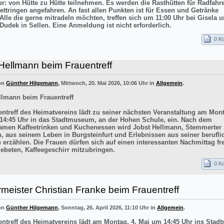
ur: von Hütte zu Hütte teilnehmen. Es werden die Rasthütten für Radfahr
ettringen angefahren. An fast allen Punkten ist für Essen und Getränke
 Alle die gerne mitradeln möchten, treffen sich um 11:00 Uhr bei Gisela 
Dudek in Sellen. Eine Anmeldung ist nicht erforderlich.
0 K
Hellmann beim Frauentreff
von
Günther Hilgemann
, Mittwoch, 20. Mai 2026, 10:06 Uhr in
Allgemein
.
llmann beim Frauentreff
entreff des Heimatvereins lädt zu seiner nächsten Veranstaltung am Mont
14:45 Uhr in das Stadtmuseum, an der Hohen Schule, ein. Nach dem
men Kaffeetrinken und Kuchenessen wird Jobst Hellmann, Stemmerter
n, aus seinem Leben in Burgsteinfurt und Erlebnissen aus seiner berufli
 erzählen. Die Frauen dürfen sich auf einen interessanten Nachmittag f
ebeten, Kaffeegeschirr mitzubringen.
0 K
meister Christian Franke beim Frauentreff
von
Günther Hilgemann
, Sonntag, 26. April 2026, 11:10 Uhr in
Allgemein
.
entreff des Heimatvereins lädt am Montag, 4. Mai um 14:45 Uhr ins Sta