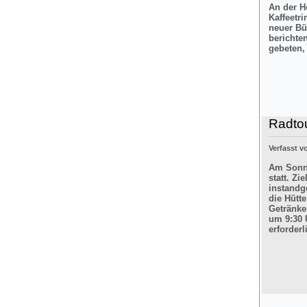
An der H
Kaffeetr
neuer Bü
berichte
gebeten,
Radtou
Verfasst 
Am Sonnt
statt. Z
instandg
die Hütt
Getränke
um 9:30 
erforderl