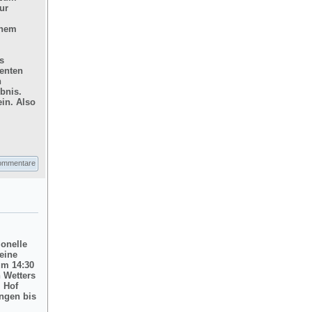
ur
inem
s
enten
n
bnis.
in. Also
ommentare
ionelle
eine
um 14:30
 Wetters
m Hof
ngen bis