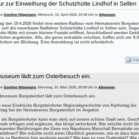
r zur Einweihung der Schutzhütte Lindhof in Sellen
von
Günther Hilgemann
, Mittwoch, 15. April 2026, 15:48 Uhr in
Allgemein
.
g den 19.4.2026 findet eine weitere Radtour vom Heimatverein Burgstei
el soll die neuerbaute Radfahrer Schutzhütte Lindhof in Sellen sein. Gege
 die Hütte mit einem kleinen Festakt eröffnet. Anschließend werden Getr
stchen angeboten. Alle, die gerne mitradeln möchten, treffen sich um 9:3
ördern am Blickweg. Eine Anmeldung ist nicht erforderlich.
0 K
museum lädt zum Osterbesuch ein.
von
Günther Hilgemann
, Dienstag, 31. März 2026, 20:09 Uhr in
Allgemein
.
tmuseum Burgsteinfurt lädt zum Osterbesuch ein.
e neue Eindrücke Burgsteinfurter Regionalgeschichte von Karfreitag bis
tag hat der Heimatverein Burgsteinfurt im Angebot.
r als Burgsteinfurter kann man stolz auf unsere schöne Stadt sein. Gesch
ünde erfragen und ergänzen, das klingt verlockend. Wer möchte nicht üb
enannten Berührungen der Gene von Napoleons Marschall Bernadotte vo
 erfahren? Wer möchte nicht einen Überblick gewinnen, wie es dazu kam
lie zu Bentheim hier ansässig wurde? Wie kam es zum Grafentitel? Wie