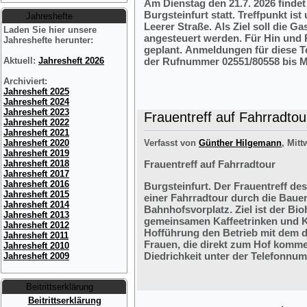
Am Dienstag den 21.7. 2026 finde
Burgsteinfurt statt. Treffpunkt i
Jahreshefte
Leerer Straße. Als Ziel soll die 
Laden Sie hier unsere
angesteuert werden. Für Hin und R
Jahreshefte herunter:
geplant. Anmeldungen für diese 
der Rufnummer 02551/80558 bis M
Aktuell:
Jahresheft 2026
Archiviert:
Jahresheft 2025
Jahresheft 2024
Jahresheft 2023
Frauentreff auf Fahrradtou
Jahresheft 2022
Jahresheft 2021
Verfasst von
Günther Hilgemann
, Mitt
Jahresheft 2020
Jahresheft 2019
Frauentreff auf Fahrradtour
Jahresheft 2018
Jahresheft 2017
Jahresheft 2016
Burgsteinfurt. Der Frauentreff des
Jahresheft 2015
einer Fahrradtour durch die Bauer
Jahresheft 2014
Bahnhofsvorplatz. Ziel ist der Bi
Jahresheft 2013
gemeinsamen Kaffeetrinken und K
Jahresheft 2012
Hofführung den Betrieb mit dem 
Jahresheft 2011
Frauen, die direkt zum Hof komme
Jahresheft 2010
Diedrichkeit unter der Telefonnu
Jahresheft 2009
Beitrittserklärung
Beitrittserklärung