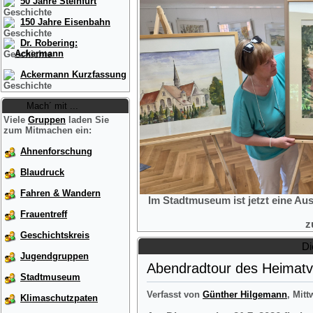
50 Jahre Steinfurt
150 Jahre Eisenbahn
Dr. Robering:
Ackermann
Ackermann Kurzfassung
Mach´ mit ...
Viele
Gruppen
laden Sie
zum Mitmachen ein:
Ahnenforschung
Blaudruck
Fahren & Wandern
Im Stadtmuseum ist jetzt eine Au
Frauentreff
z
Geschichtskreis
Di
Jugendgruppen
Abendradtour des Heimatve
Stadtmuseum
Verfasst von
Günther Hilgemann
, Mitt
Klimaschutzpaten