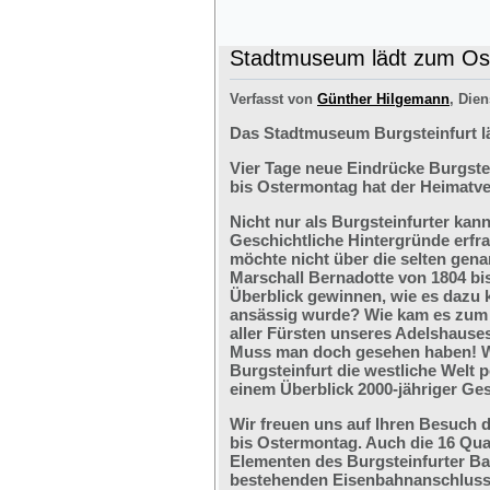
Stadtmuseum lädt zum Ost
Verfasst von
Günther Hilgemann
, Dien
Das Stadtmuseum Burgsteinfurt l
Vier Tage neue Eindrücke Burgste
bis Ostermontag hat der Heimatve
Nicht nur als Burgsteinfurter kan
Geschichtliche Hintergründe erfr
möchte nicht über die selten ge
Marschall Bernadotte von 1804 bi
Überblick gewinnen, wie es dazu 
ansässig wurde? Wie kam es zum G
aller Fürsten unseres Adelshaus
Muss man doch gesehen haben! We
Burgsteinfurt die westliche Welt p
einem Überblick 2000-jähriger Ges
Wir freuen uns auf Ihren Besuch 
bis Ostermontag. Auch die 16 Qu
Elementen des Burgsteinfurter B
bestehenden Eisenbahnanschlusses