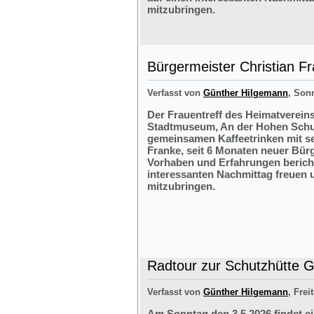
mitzubringen.
Bürgermeister Christian F
Verfasst von
Günther Hilgemann
, Sonn
Der Frauentreff des Heimatvereins
Stadtmuseum, An der Hohen Schul
gemeinsamen Kaffeetrinken mit s
Franke, seit 6 Monaten neuer Bürg
Vorhaben und Erfahrungen bericht
interessanten Nachmittag freuen 
mitzubringen.
Radtour zur Schutzhütte Gr
Verfasst von
Günther Hilgemann
, Frei
Am Sonntag den 3.5.2026 findet e