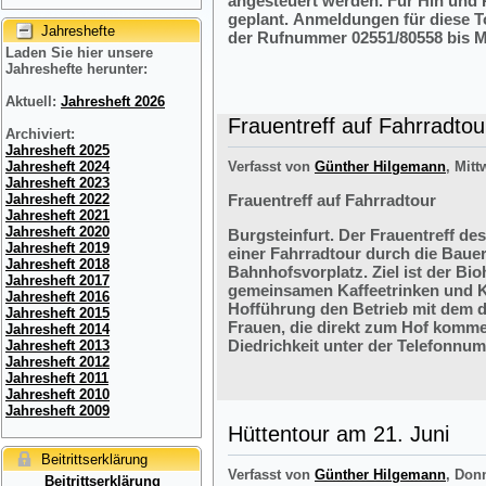
angesteuert werden. Für Hin und R
geplant. Anmeldungen für diese 
Jahreshefte
der Rufnummer 02551/80558 bis M
Laden Sie hier unsere
Jahreshefte herunter:
Aktuell:
Jahresheft 2026
Frauentreff auf Fahrradtou
Archiviert:
Jahresheft 2025
Jahresheft 2024
Verfasst von
Günther Hilgemann
, Mitt
Jahresheft 2023
Jahresheft 2022
Frauentreff auf Fahrradtour
Jahresheft 2021
Jahresheft 2020
Burgsteinfurt. Der Frauentreff des
Jahresheft 2019
einer Fahrradtour durch die Bauer
Jahresheft 2018
Bahnhofsvorplatz. Ziel ist der Bi
Jahresheft 2017
gemeinsamen Kaffeetrinken und K
Jahresheft 2016
Hofführung den Betrieb mit dem 
Jahresheft 2015
Frauen, die direkt zum Hof komme
Jahresheft 2014
Diedrichkeit unter der Telefonnu
Jahresheft 2013
Jahresheft 2012
Jahresheft 2011
Jahresheft 2010
Jahresheft 2009
Hüttentour am 21. Juni
Beitrittserklärung
Verfasst von
Günther Hilgemann
, Don
Beitrittserklärung