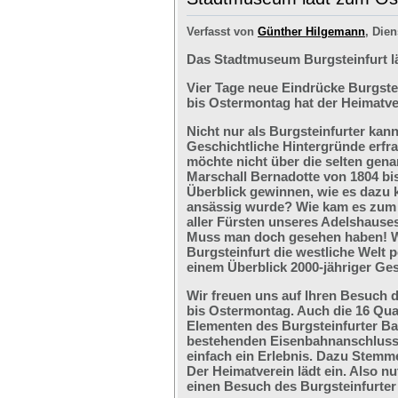
Verfasst von
Günther Hilgemann
, Dien
Das Stadtmuseum Burgsteinfurt l
Vier Tage neue Eindrücke Burgste
bis Ostermontag hat der Heimatve
Nicht nur als Burgsteinfurter kan
Geschichtliche Hintergründe erfr
möchte nicht über die selten ge
Marschall Bernadotte von 1804 bi
Überblick gewinnen, wie es dazu 
ansässig wurde? Wie kam es zum G
aller Fürsten unseres Adelshaus
Muss man doch gesehen haben! We
Burgsteinfurt die westliche Welt p
einem Überblick 2000-jähriger Ges
Wir freuen uns auf Ihren Besuch 
bis Ostermontag. Auch die 16 Qu
Elementen des Burgsteinfurter B
bestehenden Eisenbahnanschlusses
einfach ein Erlebnis. Dazu Stemm
Der Heimatverein lädt ein. Also nu
einen Besuch des Burgsteinfurter