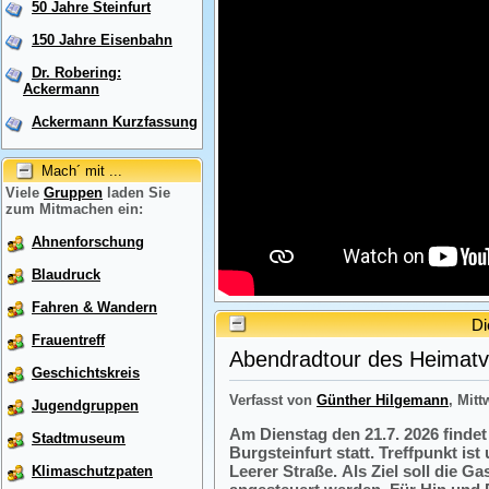
50 Jahre Steinfurt
150 Jahre Eisenbahn
Dr. Robering:
Ackermann
Ackermann Kurzfassung
Mach´ mit ...
Viele
Gruppen
laden Sie
zum Mitmachen ein:
Ahnenforschung
Blaudruck
Fahren & Wandern
Di
Frauentreff
Abendradtour des Heimatve
Geschichtskreis
Verfasst von
Günther Hilgemann
, Mitt
Jugendgruppen
Am Dienstag den 21.7. 2026 finde
Stadtmuseum
Burgsteinfurt statt. Treffpunkt i
Leerer Straße. Als Ziel soll die 
Klimaschutzpaten