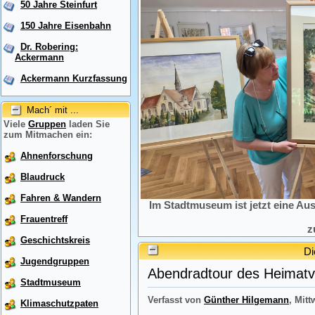
50 Jahre Steinfurt
150 Jahre Eisenbahn
Dr. Robering:
Ackermann
Ackermann Kurzfassung
Mach´ mit ...
Viele
Gruppen
laden Sie
zum Mitmachen ein:
Ahnenforschung
Blaudruck
Fahren & Wandern
Im Stadtmuseum ist jetzt eine Au
Frauentreff
z
Geschichtskreis
Di
Jugendgruppen
Abendradtour des Heimatve
Stadtmuseum
Verfasst von
Günther Hilgemann
, Mitt
Klimaschutzpaten