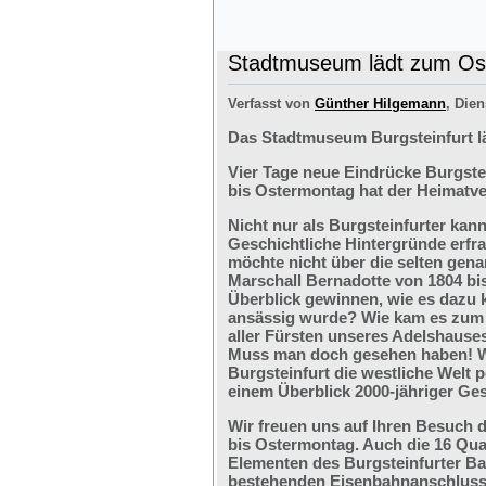
Stadtmuseum lädt zum Ost
Verfasst von
Günther Hilgemann
, Dien
Das Stadtmuseum Burgsteinfurt l
Vier Tage neue Eindrücke Burgste
bis Ostermontag hat der Heimatve
Nicht nur als Burgsteinfurter kan
Geschichtliche Hintergründe erfr
möchte nicht über die selten ge
Marschall Bernadotte von 1804 bi
Überblick gewinnen, wie es dazu 
ansässig wurde? Wie kam es zum G
aller Fürsten unseres Adelshaus
Muss man doch gesehen haben! We
Burgsteinfurt die westliche Welt p
einem Überblick 2000-jähriger Ges
Wir freuen uns auf Ihren Besuch 
bis Ostermontag. Auch die 16 Qu
Elementen des Burgsteinfurter B
bestehenden Eisenbahnanschlusses