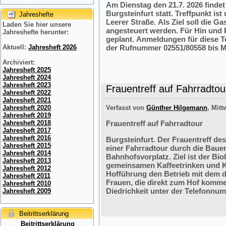
Am Dienstag den 21.7. 2026 finde
Burgsteinfurt statt. Treffpunkt i
Jahreshefte
Leerer Straße. Als Ziel soll die 
Laden Sie hier unsere
angesteuert werden. Für Hin und R
Jahreshefte herunter:
geplant. Anmeldungen für diese 
der Rufnummer 02551/80558 bis M
Aktuell:
Jahresheft 2026
Archiviert:
Jahresheft 2025
Jahresheft 2024
Jahresheft 2023
Frauentreff auf Fahrradtou
Jahresheft 2022
Jahresheft 2021
Verfasst von
Günther Hilgemann
, Mitt
Jahresheft 2020
Jahresheft 2019
Frauentreff auf Fahrradtour
Jahresheft 2018
Jahresheft 2017
Jahresheft 2016
Burgsteinfurt. Der Frauentreff des
Jahresheft 2015
einer Fahrradtour durch die Bauer
Jahresheft 2014
Bahnhofsvorplatz. Ziel ist der Bi
Jahresheft 2013
gemeinsamen Kaffeetrinken und K
Jahresheft 2012
Hofführung den Betrieb mit dem 
Jahresheft 2011
Frauen, die direkt zum Hof komme
Jahresheft 2010
Diedrichkeit unter der Telefonnu
Jahresheft 2009
Beitrittserklärung
Beitrittserklärung