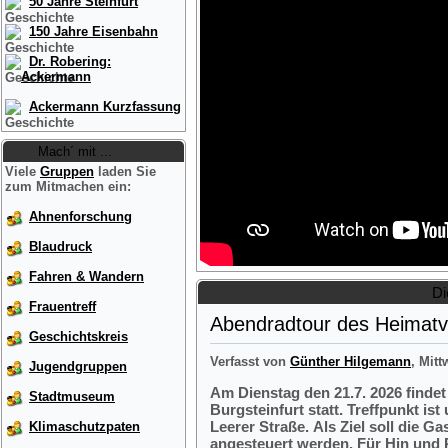
50 Jahre Steinfurt
150 Jahre Eisenbahn
Dr. Robering:
Ackermann
Ackermann Kurzfassung
Mach´ mit ...
Viele
Gruppen
laden Sie
zum Mitmachen ein:
Ahnenforschung
Blaudruck
Fahren & Wandern
Di
Frauentreff
Abendradtour des Heimatve
Geschichtskreis
Verfasst von
Günther Hilgemann
, Mitt
Jugendgruppen
Am Dienstag den 21.7. 2026 finde
Stadtmuseum
Burgsteinfurt statt. Treffpunkt i
Leerer Straße. Als Ziel soll die 
Klimaschutzpaten
angesteuert werden. Für Hin und R