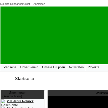
Sie sind nicht angemeldet.
Anmelden
Startseite
Unser Verein
Unsere Gruppen
Aktivitäten
Projekte
Startseite
Stemmerter
Willkom
Geschichte(n)
200 Jahre Rolinck