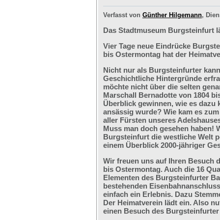
Verfasst von
Günther Hilgemann
, Dien
Das Stadtmuseum Burgsteinfurt l
Vier Tage neue Eindrücke Burgste
bis Ostermontag hat der Heimatve
Nicht nur als Burgsteinfurter kan
Geschichtliche Hintergründe erfr
möchte nicht über die selten ge
Marschall Bernadotte von 1804 bi
Überblick gewinnen, wie es dazu 
ansässig wurde? Wie kam es zum G
aller Fürsten unseres Adelshaus
Muss man doch gesehen haben! We
Burgsteinfurt die westliche Welt p
einem Überblick 2000-jähriger Ges
Wir freuen uns auf Ihren Besuch 
bis Ostermontag. Auch die 16 Qu
Elementen des Burgsteinfurter B
bestehenden Eisenbahnanschlusses
einfach ein Erlebnis. Dazu Stemm
Der Heimatverein lädt ein. Also nu
einen Besuch des Burgsteinfurter