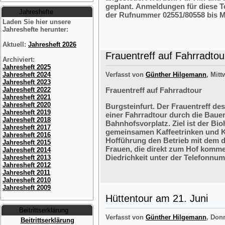
geplant. Anmeldungen für diese 
Jahreshefte
der Rufnummer 02551/80558 bis M
Laden Sie hier unsere
Jahreshefte herunter:
Aktuell:
Jahresheft 2026
Frauentreff auf Fahrradtou
Archiviert:
Jahresheft 2025
Jahresheft 2024
Verfasst von
Günther Hilgemann
, Mitt
Jahresheft 2023
Jahresheft 2022
Frauentreff auf Fahrradtour
Jahresheft 2021
Jahresheft 2020
Burgsteinfurt. Der Frauentreff des
Jahresheft 2019
einer Fahrradtour durch die Bauer
Jahresheft 2018
Bahnhofsvorplatz. Ziel ist der Bi
Jahresheft 2017
gemeinsamen Kaffeetrinken und K
Jahresheft 2016
Hofführung den Betrieb mit dem 
Jahresheft 2015
Frauen, die direkt zum Hof komme
Jahresheft 2014
Diedrichkeit unter der Telefonnu
Jahresheft 2013
Jahresheft 2012
Jahresheft 2011
Jahresheft 2010
Jahresheft 2009
Hüttentour am 21. Juni
Beitrittserklärung
Verfasst von
Günther Hilgemann
, Don
Beitrittserklärung