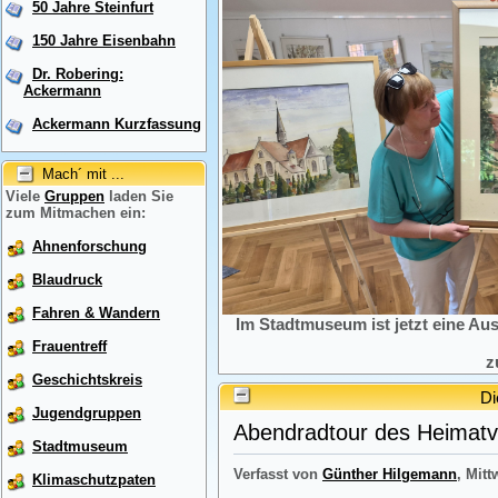
50 Jahre Steinfurt
150 Jahre Eisenbahn
Dr. Robering:
Ackermann
Ackermann Kurzfassung
Mach´ mit ...
Viele
Gruppen
laden Sie
zum Mitmachen ein:
Ahnenforschung
Blaudruck
Fahren & Wandern
Im Stadtmuseum ist jetzt eine Au
Frauentreff
z
Geschichtskreis
Di
Jugendgruppen
Abendradtour des Heimatve
Stadtmuseum
Verfasst von
Günther Hilgemann
, Mitt
Klimaschutzpaten