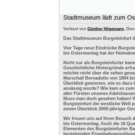
Stadtmuseum lädt zum Ost
Verfasst von
Günther Hilgemann
, Dien
Das Stadtmuseum Burgsteinfurt l
Vier Tage neue Eindrücke Burgste
bis Ostermontag hat der Heimatve
Nicht nur als Burgsteinfurter kan
Geschichtliche Hintergründe erfr
möchte nicht über die selten ge
Marschall Bernadotte von 1804 bi
Überblick gewinnen, wie es dazu 
ansässig wurde? Wie kam es zum G
aller Fürsten unseres Adelshaus
Muss man doch gesehen haben! We
Burgsteinfurt die westliche Welt p
einem Überblick 2000-jähriger Ges
Wir freuen uns auf Ihren Besuch 
bis Ostermontag. Auch die 16 Qu
Elementen des Burgsteinfurter B
bestehenden Eisenbahnanschlusses