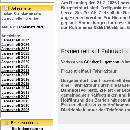
Am Dienstag den 21.7. 2026 finde
Burgsteinfurt statt. Treffpunkt i
Jahreshefte
Leerer Straße. Als Ziel soll die 
Laden Sie hier unsere
angesteuert werden. Für Hin und R
Jahreshefte herunter:
geplant. Anmeldungen für diese 
der Rufnummer 02551/80558 bis M
Aktuell:
Jahresheft 2026
Archiviert:
Jahresheft 2025
Jahresheft 2024
Jahresheft 2023
Frauentreff auf Fahrradtou
Jahresheft 2022
Jahresheft 2021
Verfasst von
Günther Hilgemann
, Mitt
Jahresheft 2020
Jahresheft 2019
Frauentreff auf Fahrradtour
Jahresheft 2018
Jahresheft 2017
Jahresheft 2016
Burgsteinfurt. Der Frauentreff des
Jahresheft 2015
einer Fahrradtour durch die Bauer
Jahresheft 2014
Bahnhofsvorplatz. Ziel ist der Bi
Jahresheft 2013
gemeinsamen Kaffeetrinken und K
Jahresheft 2012
Hofführung den Betrieb mit dem 
Jahresheft 2011
Frauen, die direkt zum Hof komme
Jahresheft 2010
Diedrichkeit unter der Telefonnu
Jahresheft 2009
Beitrittserklärung
Beitrittserklärung