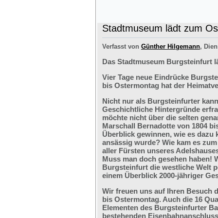
Stadtmuseum lädt zum Ost
Verfasst von
Günther Hilgemann
, Dien
Das Stadtmuseum Burgsteinfurt l
Vier Tage neue Eindrücke Burgste
bis Ostermontag hat der Heimatve
Nicht nur als Burgsteinfurter kan
Geschichtliche Hintergründe erfr
möchte nicht über die selten ge
Marschall Bernadotte von 1804 bi
Überblick gewinnen, wie es dazu 
ansässig wurde? Wie kam es zum G
aller Fürsten unseres Adelshaus
Muss man doch gesehen haben! We
Burgsteinfurt die westliche Welt p
einem Überblick 2000-jähriger Ges
Wir freuen uns auf Ihren Besuch 
bis Ostermontag. Auch die 16 Qu
Elementen des Burgsteinfurter B
bestehenden Eisenbahnanschlusses