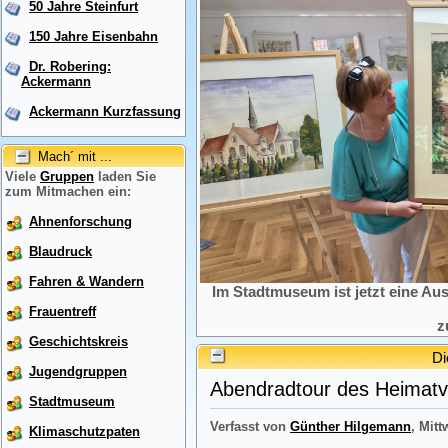
50 Jahre Steinfurt
150 Jahre Eisenbahn
Dr. Robering:
Ackermann
Ackermann Kurzfassung
Mach´ mit ...
Viele
Gruppen
laden Sie
zum Mitmachen ein:
Ahnenforschung
Blaudruck
Fahren & Wandern
Im Stadtmuseum ist jetzt eine Au
Frauentreff
z
Geschichtskreis
Di
Jugendgruppen
Abendradtour des Heimatve
Stadtmuseum
Verfasst von
Günther Hilgemann
, Mitt
Klimaschutzpaten