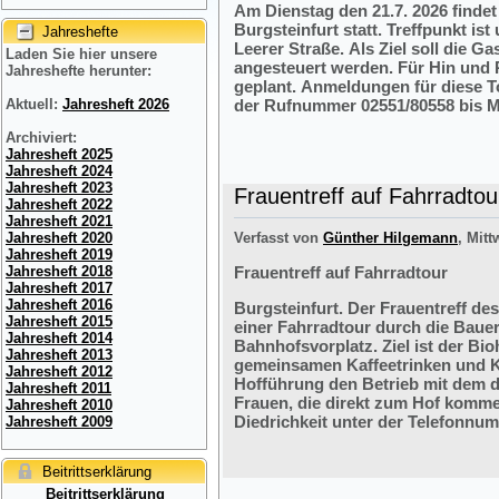
Am Dienstag den 21.7. 2026 finde
Burgsteinfurt statt. Treffpunkt i
Jahreshefte
Leerer Straße. Als Ziel soll die 
Laden Sie hier unsere
angesteuert werden. Für Hin und R
Jahreshefte herunter:
geplant. Anmeldungen für diese 
der Rufnummer 02551/80558 bis M
Aktuell:
Jahresheft 2026
Archiviert:
Jahresheft 2025
Jahresheft 2024
Jahresheft 2023
Frauentreff auf Fahrradtou
Jahresheft 2022
Jahresheft 2021
Verfasst von
Günther Hilgemann
, Mitt
Jahresheft 2020
Jahresheft 2019
Frauentreff auf Fahrradtour
Jahresheft 2018
Jahresheft 2017
Jahresheft 2016
Burgsteinfurt. Der Frauentreff des
Jahresheft 2015
einer Fahrradtour durch die Bauer
Jahresheft 2014
Bahnhofsvorplatz. Ziel ist der Bi
Jahresheft 2013
gemeinsamen Kaffeetrinken und K
Jahresheft 2012
Hofführung den Betrieb mit dem 
Jahresheft 2011
Frauen, die direkt zum Hof komme
Jahresheft 2010
Diedrichkeit unter der Telefonnu
Jahresheft 2009
Beitrittserklärung
Beitrittserklärung