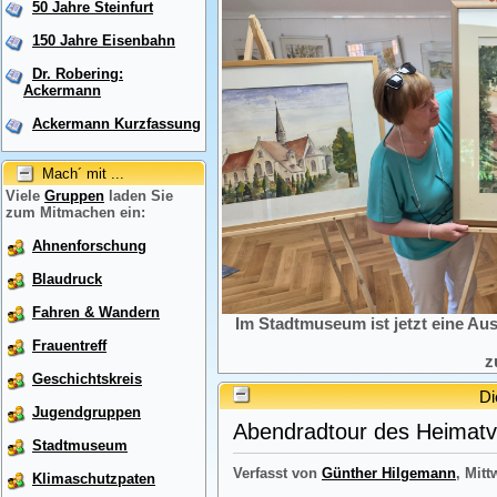
50 Jahre Steinfurt
150 Jahre Eisenbahn
Dr. Robering:
Ackermann
Ackermann Kurzfassung
Mach´ mit ...
Viele
Gruppen
laden Sie
zum Mitmachen ein:
Ahnenforschung
Blaudruck
Fahren & Wandern
Im Stadtmuseum ist jetzt eine Au
Frauentreff
z
Geschichtskreis
Di
Jugendgruppen
Abendradtour des Heimatve
Stadtmuseum
Verfasst von
Günther Hilgemann
, Mitt
Klimaschutzpaten