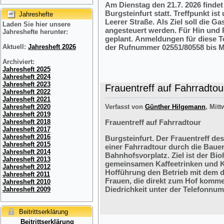
Am Dienstag den 21.7. 2026 finde
Burgsteinfurt statt. Treffpunkt i
Jahreshefte
Leerer Straße. Als Ziel soll die 
Laden Sie hier unsere
angesteuert werden. Für Hin und R
Jahreshefte herunter:
geplant. Anmeldungen für diese 
der Rufnummer 02551/80558 bis M
Aktuell:
Jahresheft 2026
Archiviert:
Jahresheft 2025
Jahresheft 2024
Jahresheft 2023
Frauentreff auf Fahrradtou
Jahresheft 2022
Jahresheft 2021
Verfasst von
Günther Hilgemann
, Mitt
Jahresheft 2020
Jahresheft 2019
Frauentreff auf Fahrradtour
Jahresheft 2018
Jahresheft 2017
Jahresheft 2016
Burgsteinfurt. Der Frauentreff des
Jahresheft 2015
einer Fahrradtour durch die Bauer
Jahresheft 2014
Bahnhofsvorplatz. Ziel ist der Bi
Jahresheft 2013
gemeinsamen Kaffeetrinken und K
Jahresheft 2012
Hofführung den Betrieb mit dem 
Jahresheft 2011
Frauen, die direkt zum Hof komme
Jahresheft 2010
Diedrichkeit unter der Telefonnu
Jahresheft 2009
Beitrittserklärung
Beitrittserklärung