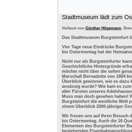
Stadtmuseum lädt zum Ost
Verfasst von
Günther Hilgemann
, Dien
Das Stadtmuseum Burgsteinfurt l
Vier Tage neue Eindrücke Burgste
bis Ostermontag hat der Heimatve
Nicht nur als Burgsteinfurter kan
Geschichtliche Hintergründe erfr
möchte nicht über die selten ge
Marschall Bernadotte von 1804 bi
Überblick gewinnen, wie es dazu 
ansässig wurde? Wie kam es zum G
aller Fürsten unseres Adelshaus
Muss man doch gesehen haben! We
Burgsteinfurt die westliche Welt p
einem Überblick 2000-jähriger Ges
Wir freuen uns auf Ihren Besuch 
bis Ostermontag. Auch die 16 Qu
Elementen des Burgsteinfurter B
bestehenden Eisenbahnanschlusses