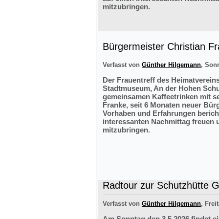
mitzubringen.
Bürgermeister Christian F
Verfasst von
Günther Hilgemann
, Sonn
Der Frauentreff des Heimatvereins
Stadtmuseum, An der Hohen Schul
gemeinsamen Kaffeetrinken mit s
Franke, seit 6 Monaten neuer Bürg
Vorhaben und Erfahrungen bericht
interessanten Nachmittag freuen 
mitzubringen.
Radtour zur Schutzhütte Gr
Verfasst von
Günther Hilgemann
, Frei
Am Sonntag den 3.5.2026 findet e