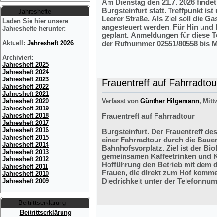
Am Dienstag den 21.7. 2026 finde
Burgsteinfurt statt. Treffpunkt i
Jahreshefte
Leerer Straße. Als Ziel soll die 
Laden Sie hier unsere
angesteuert werden. Für Hin und R
Jahreshefte herunter:
geplant. Anmeldungen für diese 
der Rufnummer 02551/80558 bis M
Aktuell:
Jahresheft 2026
Archiviert:
Jahresheft 2025
Jahresheft 2024
Jahresheft 2023
Frauentreff auf Fahrradtou
Jahresheft 2022
Jahresheft 2021
Verfasst von
Günther Hilgemann
, Mitt
Jahresheft 2020
Jahresheft 2019
Frauentreff auf Fahrradtour
Jahresheft 2018
Jahresheft 2017
Jahresheft 2016
Burgsteinfurt. Der Frauentreff des
Jahresheft 2015
einer Fahrradtour durch die Bauer
Jahresheft 2014
Bahnhofsvorplatz. Ziel ist der Bi
Jahresheft 2013
gemeinsamen Kaffeetrinken und K
Jahresheft 2012
Hofführung den Betrieb mit dem 
Jahresheft 2011
Frauen, die direkt zum Hof komme
Jahresheft 2010
Diedrichkeit unter der Telefonnu
Jahresheft 2009
Beitrittserklärung
Beitrittserklärung