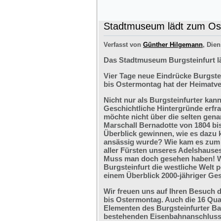
Stadtmuseum lädt zum Ost
Verfasst von
Günther Hilgemann
, Dien
Das Stadtmuseum Burgsteinfurt l
Vier Tage neue Eindrücke Burgste
bis Ostermontag hat der Heimatve
Nicht nur als Burgsteinfurter kan
Geschichtliche Hintergründe erfr
möchte nicht über die selten ge
Marschall Bernadotte von 1804 bi
Überblick gewinnen, wie es dazu 
ansässig wurde? Wie kam es zum G
aller Fürsten unseres Adelshaus
Muss man doch gesehen haben! We
Burgsteinfurt die westliche Welt p
einem Überblick 2000-jähriger Ges
Wir freuen uns auf Ihren Besuch 
bis Ostermontag. Auch die 16 Qu
Elementen des Burgsteinfurter B
bestehenden Eisenbahnanschlusses