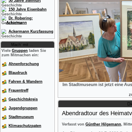
50 Jahre Steinfurt
150 Jahre Eisenbahn
Dr. Robering:
Ackermann
Ackermann Kurzfassung
Mach´ mit ...
Viele
Gruppen
laden Sie
zum Mitmachen ein:
Ahnenforschung
Blaudruck
Fahren & Wandern
Im Stadtmuseum ist jetzt eine Au
Frauentreff
z
Geschichtskreis
Di
Jugendgruppen
Abendradtour des Heimatve
Stadtmuseum
Verfasst von
Günther Hilgemann
, Mitt
Klimaschutzpaten