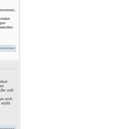
dtmuseum,
onaten
gen
d werden
ommentare
furt
hen
Uhr soll
n
en sich
 nicht
ommentare