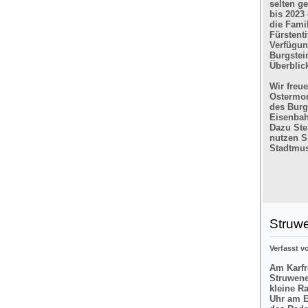
selten g
bis 2023
die Fami
Fürstent
Verfügun
Burgstein
Überblic
Wir freu
Ostermon
des Burg
Eisenbah
Dazu Ste
nutzen Si
Stadtmus
Struw
Verfasst 
Am Karfre
Struwene
kleine R
Uhr am E