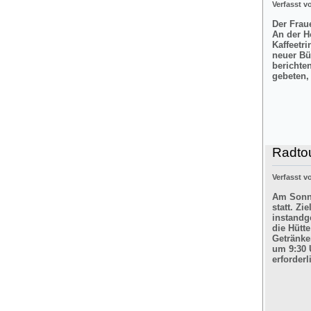
Verfasst 
Der Frau
An der H
Kaffeetr
neuer Bü
berichte
gebeten,
Radtou
Verfasst 
Am Sonnt
statt. Z
instandg
die Hütt
Getränke
um 9:30 
erforderl