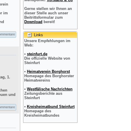
erein
Gerne stellen wir Ihnen an
er im
dieser Stelle auch unser
Beitrittsformular zum
und
Download
bereit!
ommentare
Links
Unsere Empfehlungen im
Web:
•
steinfurt.de
Die offizielle Website von
Steinfurt
•
Heimatverein Borghorst
Homepage des Borghorster
ag, 1.
Heimatvereins
•
Westfälische Nachrichten
chen
Zeitungsberichte aus
reuen und
Steinfurt
•
Kreisheimatbund Steinfurt
ommentare
Homepage des
Kreisheimatbundes