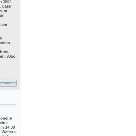
n 1804
, dass
 zum
ur
inem
s
enten
n
bnis.
in. Also
ommentare
ionelle
eine
um 14:30
 Wetters