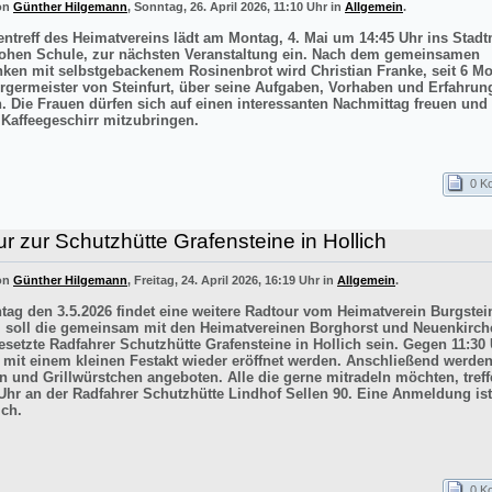
von
Günther Hilgemann
, Sonntag, 26. April 2026, 11:10 Uhr in
Allgemein
.
entreff des Heimatvereins lädt am Montag, 4. Mai um 14:45 Uhr ins Sta
ohen Schule, zur nächsten Veranstaltung ein. Nach dem gemeinsamen
inken mit selbstgebackenem Rosinenbrot wird Christian Franke, seit 6 M
rgermeister von Steinfurt, über seine Aufgaben, Vorhaben und Erfahrun
n. Die Frauen dürfen sich auf einen interessanten Nachmittag freuen un
 Kaffeegeschirr mitzubringen.
0 K
r zur Schutzhütte Grafensteine in Hollich
von
Günther Hilgemann
, Freitag, 24. April 2026, 16:19 Uhr in
Allgemein
.
ag den 3.5.2026 findet eine weitere Radtour vom Heimatverein Burgstein
iel soll die gemeinsam mit den Heimatvereinen Borghorst und Neuenkirc
esetzte Radfahrer Schutzhütte Grafensteine in Hollich sein. Gegen 11:30 
e mit einem kleinen Festakt wieder eröffnet werden. Anschließend werde
n und Grillwürstchen angeboten. Alle die gerne mitradeln möchten, treff
Uhr an der Radfahrer Schutzhütte Lindhof Sellen 90. Eine Anmeldung ist
ich.
0 K