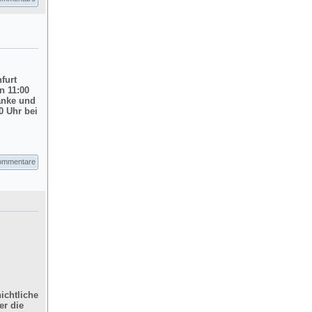
nfurt
n 11:00
änke und
0 Uhr bei
ommentare
ichtliche
er die