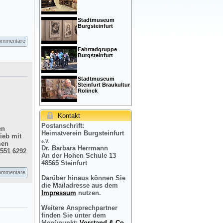
Stadtmuseum
Burgsteinfurt
ommentare
Fahrradgruppe
Burgsteinfurt
Stadtmuseum
Steinfurt Braukultur
Rolinck
Kontakt
Postanschrift:
en
Heimatverein Burgsteinfurt
ieb mit
e.V.
men
Dr. Barbara Herrmann
2551 6292
An der Hohen Schule 13
48565 Steinfurt
ommentare
Darüber hinaus können Sie
die Mailadresse aus dem
Impressum
nutzen.
Weitere Ansprechpartner
finden Sie unter dem
Menüpunkt:
Vorstand & Co