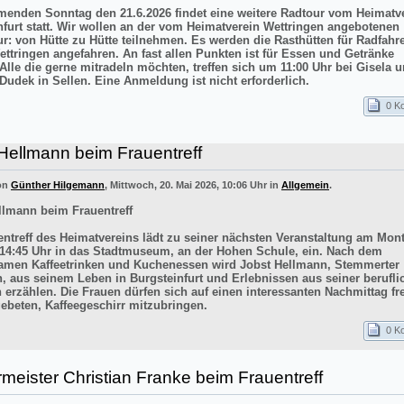
nden Sonntag den 21.6.2026 findet eine weitere Radtour vom Heimatv
nfurt statt. Wir wollen an der vom Heimatverein Wettringen angebotenen
ur: von Hütte zu Hütte teilnehmen. Es werden die Rasthütten für Radfahr
ettringen angefahren. An fast allen Punkten ist für Essen und Getränke
 Alle die gerne mitradeln möchten, treffen sich um 11:00 Uhr bei Gisela 
Dudek in Sellen. Eine Anmeldung ist nicht erforderlich.
0 K
Hellmann beim Frauentreff
von
Günther Hilgemann
, Mittwoch, 20. Mai 2026, 10:06 Uhr in
Allgemein
.
llmann beim Frauentreff
entreff des Heimatvereins lädt zu seiner nächsten Veranstaltung am Mont
14:45 Uhr in das Stadtmuseum, an der Hohen Schule, ein. Nach dem
men Kaffeetrinken und Kuchenessen wird Jobst Hellmann, Stemmerter
n, aus seinem Leben in Burgsteinfurt und Erlebnissen aus seiner berufli
 erzählen. Die Frauen dürfen sich auf einen interessanten Nachmittag f
ebeten, Kaffeegeschirr mitzubringen.
0 K
meister Christian Franke beim Frauentreff