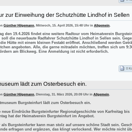
r zur Einweihung der Schutzhütte Lindhof in Sellen
von
Günther Hilgemann
, Mittwoch, 15. April 2026, 15:48 Uhr in
Allgemein
.
g den 19.4.2026 findet eine weitere Radtour vom Heimatverein Burgstei
el soll die neuerbaute Radfahrer Schutzhütte Lindhof in Sellen sein. Gege
 die Hütte mit einem kleinen Festakt eröffnet. Anschließend werden Getr
stchen angeboten. Alle, die gerne mitradeln möchten, treffen sich um 9:3
ördern am Blickweg. Eine Anmeldung ist nicht erforderlich.
0 K
museum lädt zum Osterbesuch ein.
von
Günther Hilgemann
, Dienstag, 31. März 2026, 20:09 Uhr in
Allgemein
.
tmuseum Burgsteinfurt lädt zum Osterbesuch ein.
e neue Eindrücke Burgsteinfurter Regionalgeschichte von Karfreitag bis
tag hat der Heimatverein Burgsteinfurt im Angebot.
r als Burgsteinfurter kann man stolz auf unsere schöne Stadt sein. Gesch
ünde erfragen und ergänzen, das klingt verlockend. Wer möchte nicht üb