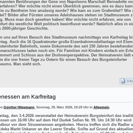
enannten Berührungen der Gene von Napoleons Marschall Bernadotte vo
 erfahren? Wer möchte nicht einen Überblick gewinnen, wie es dazu kam
lie zu Bentheim hier ansässig wurde? Wie kam es zum Grafentitel? Wie
itel? Bilder aller Fürsten unseres Adelshauses stehen im Stadtmuseum z
g. Muss man doch gesehen haben! Wer möchte nicht erfahren, wie von
furt die westliche Welt politisch beeinflusst wurde? Natürlich alles in e
k 2000-jähriger Geschichte.
en uns auf Ihren Besuch des Stadtmuseum nachmittags von Karfreitag bi
tag. Auch die 16 Quadratmeter große Eisenbahnmodellanlage mit Elem
steinfurter Bahnhofs, sowie Dokumente des seit 150 Jahren bestehende
nanschlusses laden noch ein. Für Familien mit Kindern einfach ein Erle
mmert und Schloss aus der Drohnenperspektive. Der Heimatverein lädt e
e die vier freien Tage zu Ostern für einen Besuch des Burgsteinfurter
eums. Man sieht sich.
0 K
enessen am Karfreitag
von
Günther Hilgemann
, Sonntag, 29. März 2026, 19:29 Uhr in
Allgemein
.
itag, den 3.4.2026 veranstaltet der Heimatverein Burgsteinfurt das tradit
ssen um 16:00 Uhr auf dem Hof Dudek Sellen Nr. 99. Um 14:30 Uhr wird 
adtour vor dem Struwenessen angeboten. Hierzu treffen sich die Radler 
deka Markt Uskaner an der Leerer Straße. Sollte auf Grund des aktuellen