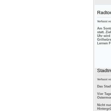
Radtou
Verfasst 
Am Sonta
statt. Zi
Uhr wird
Grillwür
Lernen F
Stadt
Verfasst 
Das Stad
Vier Tag
Ostermon
Nicht nu
Hintergr