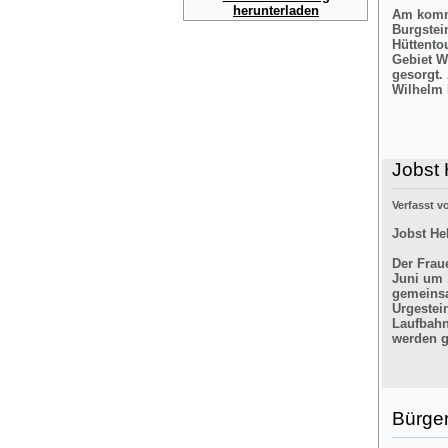
herunterladen
Am komme
Burgstei
Hüttento
Gebiet W
gesorgt.
Wilhelm 
Jobst 
Verfasst 
Jobst He
Der Frau
Juni um 
gemeinsa
Urgestei
Laufbahn
werden g
Bürger