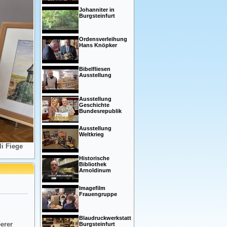
Johanniter in
Burgsteinfurt
Ordensverleihung
Hans Knöpker
Bibelfliesen
Ausstellung
Ausstellung
Geschichte
Bundesrepublik
Ausstellung
Weltkrieg
i Fiege
Historische
Bibliothek
Arnoldinum
Imagefilm
Frauengruppe
Blaudruckwerkstatt
eerer
Burgsteinfurt