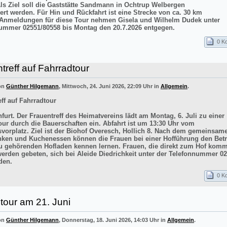
Als Ziel soll die Gaststätte Sandmann in Ochtrup Welbergen
ert werden. Für Hin und Rückfahrt ist eine Strecke von ca. 30 km
 Anmeldungen für diese Tour nehmen Gisela und Wilhelm Dudek unter
ummer 02551/80558 bis Montag den 20.7.2026 entgegen.
0 K
treff auf Fahrradtour
von
Günther Hilgemann
, Mittwoch, 24. Juni 2026, 22:09 Uhr in
Allgemein
.
ff auf Fahrradtour
furt. Der Frauentreff des Heimatvereins lädt am Montag, 6. Juli zu einer
our durch die Bauerschaften ein. Abfahrt ist um 13:30 Uhr vom
vorplatz. Ziel ist der Biohof Overesch, Hollich 8. Nach dem gemeinsam
inken und Kuchenessen können die Frauen bei einer Hofführung den Betr
 gehörenden Hofladen kennen lernen. Frauen, die direkt zum Hof kom
werden gebeten, sich bei Aleide Diedrichkeit unter der Telefonnummer 0
den.
0 K
tour am 21. Juni
von
Günther Hilgemann
, Donnerstag, 18. Juni 2026, 14:03 Uhr in
Allgemein
.