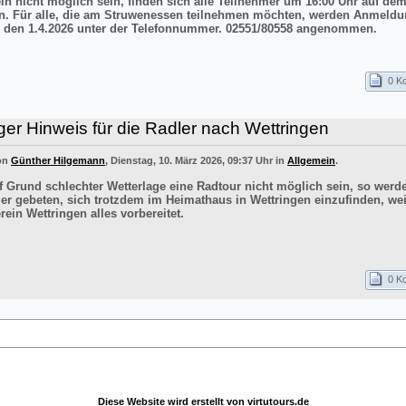
ln nicht möglich sein, finden sich alle Teilnehmer um 16:00 Uhr auf de
n. Für alle, die am Struwenessen teilnehmen möchten, werden Anmeldu
 den 1.4.2026 unter der Telefonnummer. 02551/80558 angenommen.
0 K
ger Hinweis für die Radler nach Wettringen
von
Günther Hilgemann
, Dienstag, 10. März 2026, 09:37 Uhr in
Allgemein
.
uf Grund schlechter Wetterlage eine Radtour nicht möglich sein, so werd
er gebeten, sich trotzdem im Heimathaus in Wettringen einzufinden, wei
ein Wettringen alles vorbereitet.
0 K
Diese Website wird erstellt von
virtutours.de