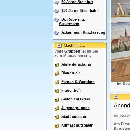
50 Jahre Steinfurt
150 Jahre Eisenbahn
Dr. Robering:
Ackermann
Ackermann Kurzfassung
Mach´ mit ...
Viele
Gruppen
laden Sie
zum Mitmachen ein:
Ahnenforschung
Blaudruck
Fahren & Wandern
Im Sta
Frauentreff
Geschichtskreis
Abendr
Jugendgruppen
Verfasst 
Stadtmuseum
Am Diens
Klimaschutzpaten
Burgstei