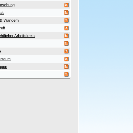
orschung
uck
 & Wandern
reff
htlicher Arbeitskreis
e
useum
uppe