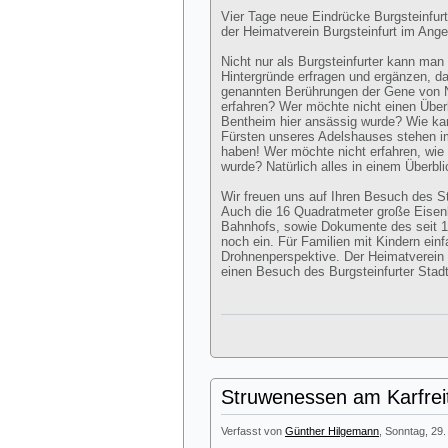
Vier Tage neue Eindrücke Burgsteinfur
der Heimatverein Burgsteinfurt im Ange
Nicht nur als Burgsteinfurter kann man
Hintergründe erfragen und ergänzen, da
genannten Berührungen der Gene von N
erfahren? Wer möchte nicht einen Über
Bentheim hier ansässig wurde? Wie kam
Fürsten unseres Adelshauses stehen 
haben! Wer möchte nicht erfahren, wie v
wurde? Natürlich alles in einem Überbl
Wir freuen uns auf Ihren Besuch des 
Auch die 16 Quadratmeter große Eisen
Bahnhofs, sowie Dokumente des seit 
noch ein. Für Familien mit Kindern ei
Drohnenperspektive. Der Heimatverein lä
einen Besuch des Burgsteinfurter Sta
Struwenessen am Karfrei
Verfasst von
Günther Hilgemann
, Sonntag, 29