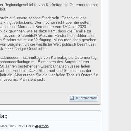
ter Regionalgeschichte von Karfreitag bis Ostermontag hat
bot.
 stolz auf unsere schöne Stadt sein. Geschichtliche
s klingt verlockend. Wer möchte nicht über die selten
apoleons Marschall Bernadotte von 1804 bis 2023
blick gewinnen, wie es dazu kam, dass die Familie zu
 es zum Grafentitel? Wie zum Fürstentitel? Bilder aller
im Stadtmuseum zur Verfügung. Muss man doch gesehen
on Burgsteinfurt die westliche Welt politisch beeinflusst
ick 2000-jähriger Geschichte.
Stadtmuseum nachmittags von Karfreitag bis Ostermontag.
bahnmodellanlage mit Elementen des Burgsteinfurter
150 Jahren bestehenden Eisenbahnanschlusses laden
nfach ein Erlebnis. Dazu Stemmert und Schloss aus der
dt ein. Also nutzen Sie die vier freien Tage zu Ostern für
dtmuseums. Man sieht sich.
0 Kommentare
tag
. März 2026, 19:29 Uhr in
Allgemein
.