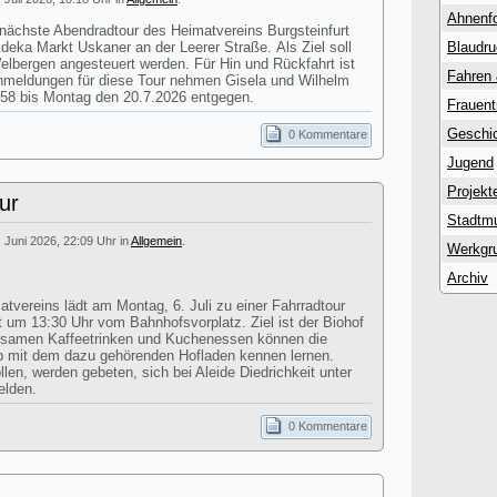
Ahnenf
 nächste Abendradtour des Heimatvereins Burgsteinfurt
Edeka Markt Uskaner an der Leerer Straße. Als Ziel soll
Blaudr
lbergen angesteuert werden. Für Hin und Rückfahrt ist
Fahren
Anmeldungen für diese Tour nehmen Gisela und Wilhelm
58 bis Montag den 20.7.2026 entgegen.
Frauent
Geschic
0 Kommentare
Jugend
Projekt
ur
Stadtm
. Juni 2026, 22:09 Uhr in
Allgemein
.
Werkgr
Archiv
atvereins lädt am Montag, 6. Juli zu einer Fahrradtour
st um 13:30 Uhr vom Bahnhofsvorplatz. Ziel ist der Biohof
nsamen Kaffeetrinken und Kuchenessen können die
eb mit dem dazu gehörenden Hofladen kennen lernen.
en, werden gebeten, sich bei Aleide Diedrichkeit unter
elden.
0 Kommentare