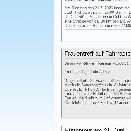
Am Dienstag den 21.7. 2026 findet die
statt. Treffpunkt ist um 16:00 Uhr am 
die Gaststätte Sandmann in Ochtrup We
eine Strecke von ca. 30 km geplant. 
Dudek unter der Rufnummer 02551/805
Frauentreff auf Fahrradto
Verfasst von
Günther Hilgemann
, Mittwoch, 24
Frauentreff auf Fahrradtour
Burgsteinfurt. Der Frauentreff des Heim
durch die Bauerschaften ein. Abfahrt i
Overesch, Hollich 8. Nach dem gemei
Frauen bei einer Hofführung den Betri
Frauen, die direkt zum Hof kommen woll
der Telefonnummer 02551 6292 anzum
Hüttentour am 21. Juni