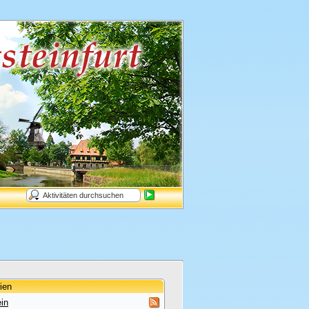
ien
in