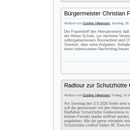
Bürgermeister Christian 
Verfasst von
Günther Hilgemann
, Sonntag, 26.
Der Frauentreff des Heimatvereins lä
der Hohen Schule, zur nächsten Veran
selbstgebackenem Rosinenbrot wird Chr
Steinfurt, über seine Aufgaben, Vorhab
einen interessanten Nachmittag freuen
Radtour zur Schutzhütte G
Verfasst von
Günther Hilgemann
, Freitag, 24. 
Am Sonntag den 3.5.2026 findet eine we
soll die gemeinsam mit den Heimatver
Radfahrer Schutzhütte Grafensteine in 
kleinen Festakt wieder eröffnet werde
angeboten. Alle die gerne mitradeln mö
Schutzhütte Lindhof Sellen 90. Eine Anm