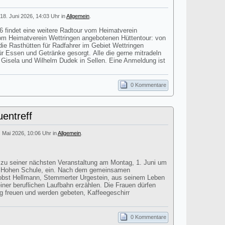
18. Juni 2026, 14:03 Uhr in
Allgemein
.
findet eine weitere Radtour vom Heimatverein
 vom Heimatverein Wettringen angebotenen Hüttentour: von
ie Rasthütten für Radfahrer im Gebiet Wettringen
für Essen und Getränke gesorgt. Alle die gerne mitradeln
i Gisela und Wilhelm Dudek in Sellen. Eine Anmeldung ist
0 Kommentare
entreff
. Mai 2026, 10:06 Uhr in
Allgemein
.
t zu seiner nächsten Veranstaltung am Montag, 1. Juni um
r Hohen Schule, ein. Nach dem gemeinsamen
obst Hellmann, Stemmerter Urgestein, aus seinem Leben
einer beruflichen Laufbahn erzählen. Die Frauen dürfen
ag freuen und werden gebeten, Kaffeegeschirr
0 Kommentare