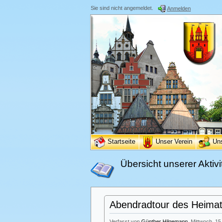
Sie sind nicht angemeldet.
Anmelden
Startseite
Unser Verein
Un
Übersicht unserer Aktivi
Abendradtour des Heimatv
Verfasst von
Günther Hilgemann
, Mittwoch, 15