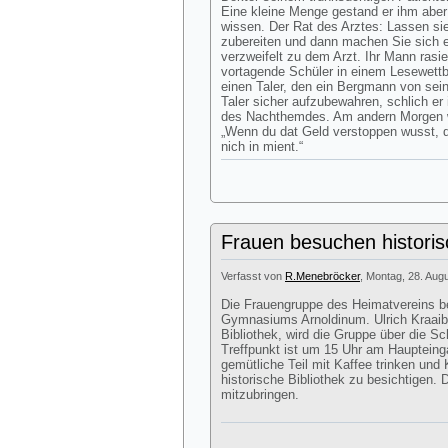
Eine kleine Menge gestand er ihm aber
wissen. Der Rat des Arztes: Lassen si
zubereiten und dann machen Sie sich 
verzweifelt zu dem Arzt. Ihr Mann rasie
vortagende Schüler in einem Lesewett
einen Taler, den ein Bergmann von se
Taler sicher aufzubewahren, schlich e
des Nachthemdes. Am andern Morgen war
„Wenn du dat Geld verstoppen wusst, 
nich in mient.“
Frauen besuchen historis
Verfasst von
R.Menebröcker
, Montag, 28. Aug
Die Frauengruppe des Heimatvereins be
Gymnasiums Arnoldinum. Ulrich Kraaib
Bibliothek, wird die Gruppe über die 
Treffpunkt ist um 15 Uhr am Haupteinga
gemütliche Teil mit Kaffee trinken und
historische Bibliothek zu besichtigen.
mitzubringen.