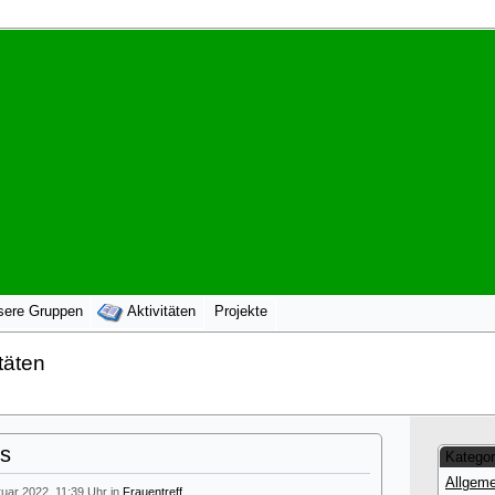
sere Gruppen
Aktivitäten
Projekte
täten
us
Kategor
Allgeme
ruar 2022, 11:39 Uhr in
Frauentreff
.