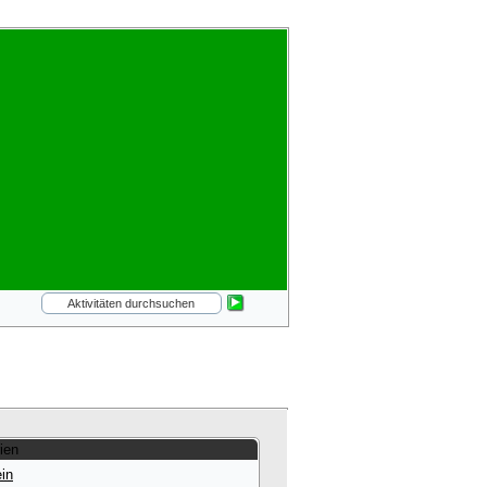
ien
in