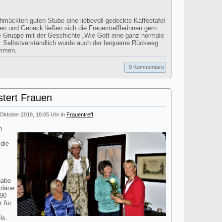
hmückten guten Stube eine liebevoll gedeckte Kaffeetafel
ten und Gebäck ließen sich die Frauentrefflerinnen gern
 Gruppe mit der Geschichte „Wie Gott eine ganz normale
. Selbstverständlich wurde auch der bequeme Rückweg
ommen.
0 Kommentare
stert Frauen
 Oktober 2019, 18:05 Uhr in
Frauentreff
.
n
t
 die
gabe
pläne
790
r für
ls.