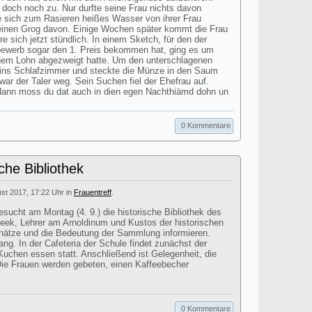
 doch noch zu. Nur durfte seine Frau nichts davon
e sich zum Rasieren heißes Wasser von ihrer Frau
einen Grog davon. Einige Wochen später kommt die Frau
re sich jetzt stündlich. In einem Sketch, für den der
bewerb sogar den 1. Preis bekommen hat, ging es um
inem Lohn abgezweigt hatte. Um den unterschlagenen
r ins Schlafzimmer und steckte die Münze in den Saum
 der Taler weg. Sein Suchen fiel der Ehefrau auf.
dann moss du dat auch in dien egen Nachthiämd dohn un
0 Kommentare
che Bibliothek
ust 2017, 17:22 Uhr in
Frauentreff
.
sucht am Montag (4. 9.) die historische Bibliothek des
eek, Lehrer am Arnoldinum und Kustos der historischen
Schätze und die Bedeutung der Sammlung informieren.
ng. In der Cafeteria der Schule findet zunächst der
 Kuchen essen statt. Anschließend ist Gelegenheit, die
 Die Frauen werden gebeten, einen Kaffeebecher
0 Kommentare