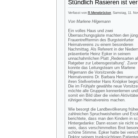
Stündlich Rasieren ist ve
Verfasst von
R.Menebröcker
, Samstag, 11. N
Von Marlene Hilgemann
Ein volles Haus und zwei
Überraschungsgäste machten den jüng
Frauentrefftermin des Burgsteinfurter
Heimatvereins zu einem besonderen
Nachmittag. Als Referent in der Niede
präsentierte Heinz Epker in seinem
unnachahmlichen Platt „Redensarten a
Ratgeber zur Lebensgestaltung“. Zuvor
konnte das Leitungsteam um Marlene
Hilgemann die Vorsitzende des
Heimatvereins Dr. Barbara Herrmann u
ihren Stellvertreter Hans Knöpker begr
Die im Frühjahr gewählte neue Vorsitz
möchte alle Gruppen kennenlernen und
somit ein Bild über die vielen Aktivität
rührigen Heimatvereins machen.
Wie besorgt die Landbevölkerung frühe
zahlreichen Spruchweisheiten und Erzä
berichtete, dass man den Kindern in s
Hintergedanke: Dann essen sie nicht 
weis, dass verschimmeltes Brot beson
schöne Stimme. Epker hatte bei versch
Doktor seinem trunksüchtigen Patiente