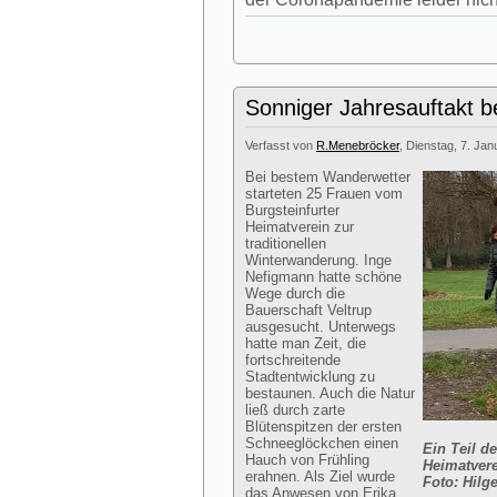
Sonniger Jahresauftakt b
Verfasst von
R.Menebröcker
, Dienstag, 7. Ja
Bei bestem Wanderwetter
starteten 25 Frauen vom
Burgsteinfurter
Heimatverein zur
traditionellen
Winterwanderung. Inge
Nefigmann hatte schöne
Wege durch die
Bauerschaft Veltrup
ausgesucht. Unterwegs
hatte man Zeit, die
fortschreitende
Stadtentwicklung zu
bestaunen. Auch die Natur
ließ durch zarte
Blütenspitzen der ersten
Schneeglöckchen einen
Ein Teil d
Hauch von Frühling
Heimatvere
erahnen. Als Ziel wurde
Foto: Hil
das Anwesen von Erika