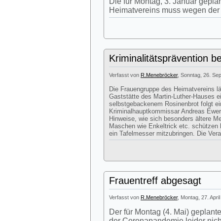
Die für Montag, 3. Januar gepl
Heimatvereins muss wegen der a
Kriminalitätsprävention b
Verfasst von
R.Menebröcker
, Sonntag, 26. Se
Die Frauengruppe des Heimatvereins lä
Gaststätte des Martin-Luther-Hauses e
selbstgebackenem Rosinenbrot folgt ei
Kriminalhauptkommissar Andreas Ewerin
Hinweise, wie sich besonders ältere Me
Maschen wie Enkeltrick etc. schützen 
ein Tafelmesser mitzubringen. Die Vera
Frauentreff abgesagt
Verfasst von
R.Menebröcker
, Montag, 27. Apri
Der für Montag (4. Mai) geplan
der Coronapandemie leider nicht