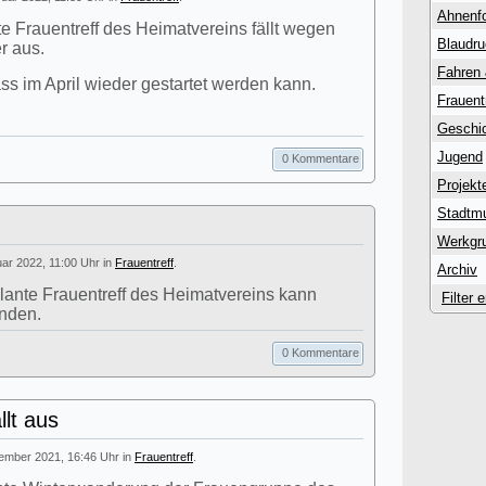
Ahnenf
te Frauentreff des Heimatvereins fällt wegen
Blaudr
r aus.
Fahren
ass im April wieder gestartet werden kann.
Frauent
Geschic
Jugend
0 Kommentare
Projekt
Stadtm
Werkgr
uar 2022, 11:00 Uhr in
Frauentreff
.
Archiv
lante Frauentreff des Heimatvereins kann
Filter 
inden.
0 Kommentare
lt aus
ember 2021, 16:46 Uhr in
Frauentreff
.