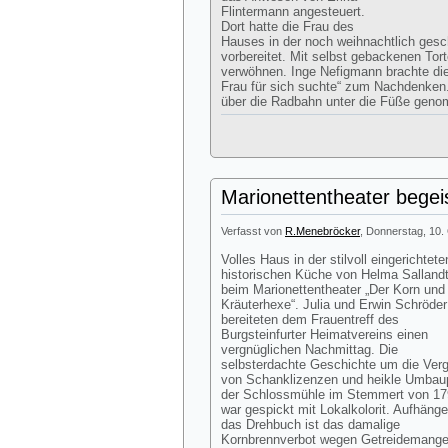
Flintermann angesteuert.
Dort hatte die Frau des
Hauses in der noch weihnachtlich gesc
vorbereitet. Mit selbst gebackenen Tor
verwöhnen. Inge Nefigmann brachte die
Frau für sich suchte“ zum Nachdenken
über die Radbahn unter die Füße gen
Marionettentheater begei
Verfasst von
R.Menebröcker
, Donnerstag, 10.
Volles Haus in der stilvoll eingerichtete
historischen Küche von Helma Salland
beim Marionettentheater „Der Korn und
Kräuterhexe“. Julia und Erwin Schröder
bereiteten dem Frauentreff des
Burgsteinfurter Heimatvereins einen
vergnüglichen Nachmittag. Die
selbsterdachte Geschichte um die Ver
von Schanklizenzen und heikle Umbau
der Schlossmühle im Stemmert von 1
war gespickt mit Lokalkolorit. Aufhänge
das Drehbuch ist das damalige
Kornbrennverbot wegen Getreidemange