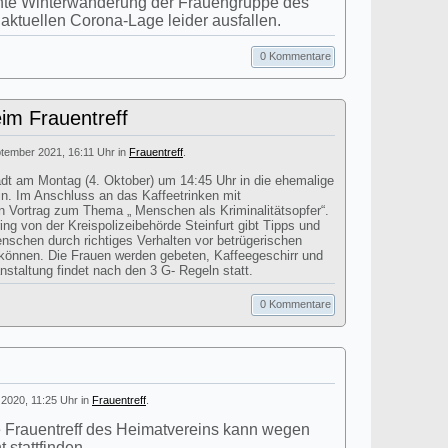
ante Winterwanderung der Frauengruppe des
ktuellen Corona-Lage leider ausfallen.
0 Kommentare
eim Frauentreff
ptember 2021, 16:11 Uhr in
Frauentreff
.
dt am Montag (4. Oktober) um 14:45 Uhr in die ehemalige
in. Im Anschluss an das Kaffeetrinken mit
n Vortrag zum Thema „ Menschen als Kriminalitätsopfer“.
g von der Kreispolizeibehörde Steinfurt gibt Tipps und
nschen durch richtiges Verhalten vor betrügerischen
können. Die Frauen werden gebeten, Kaffeegeschirr und
nstaltung findet nach den 3 G- Regeln statt.
0 Kommentare
l 2020, 11:25 Uhr in
Frauentreff
.
te Frauentreff des Heimatvereins kann wegen
 stattfinden.