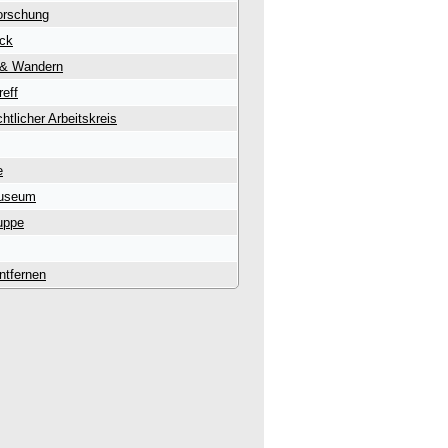
orschung
uck
 & Wandern
reff
htlicher Arbeitskreis
e
useum
uppe
entfernen