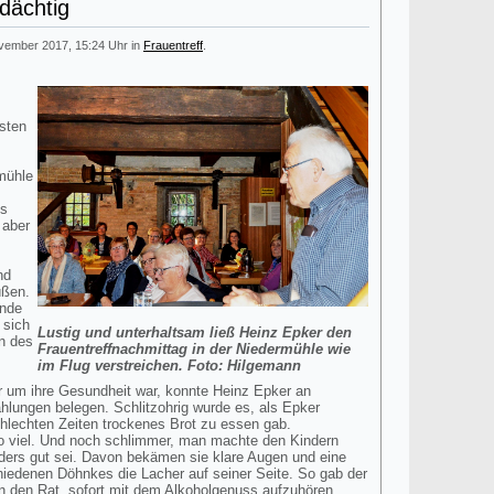
rdächtig
ovember 2017, 15:24 Uhr in
Frauentreff
.
sten
rmühle
ls
 aber
nd
üßen.
ende
 sich
Lustig und unterhaltsam ließ Heinz Epker den
en des
Frauentreffnachmittag in der Niedermühle wie
im Flug verstreichen. Foto: Hilgemann
r um ihre Gesundheit war, konnte Heinz Epker an
hlungen belegen. Schlitzohrig wurde es, als Epker
chlechten Zeiten trockenes Brot zu essen gab.
so viel. Und noch schlimmer, man machte den Kindern
ders gut sei. Davon bekämen sie klare Augen und eine
iedenen Döhnkes die Lacher auf seiner Seite. So gab der
n den Rat, sofort mit dem Alkoholgenuss aufzuhören.