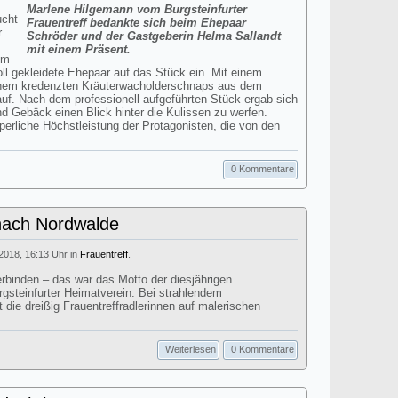
Marlene Hilgemann vom Burgsteinfurter
ucht
Frauentreff bedankte sich beim Ehepaar
r
Schröder und der Gastgeberin Helma Sallandt
mit einem Präsent.
im
l gekleidete Ehepaar auf das Stück ein. Mit einem
nem kredenzten Kräuterwacholderschnaps aus dem
auf. Nach dem professionell aufgeführten Stück ergab sich
d Gebäck einen Blick hinter die Kulissen zu werfen.
erliche Höchstleistung der Protagonisten, die von den
0 Kommentare
nach Nordwalde
i 2018, 16:13 Uhr in
Frauentreff
.
binden – das war das Motto der diesjährigen
gsteinfurter Heimatverein. Bei strahlendem
 die dreißig Frauentreffradlerinnen auf malerischen
Weiterlesen
0 Kommentare