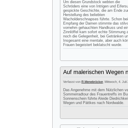
Um diesen Grundstock webten die
Schröders eine von Intrigen und Eifers
gespickte Geschichte, die am Ende zu
Herstellung des beliebten
Wacholderschnapses führte. Schon be
Empfang der Damen stimmte das stilvol
vornehm gehauchten Handkuss und ei
Zinnlöffel kam sofort echte Stimmung 
noch die Gelegenheit, bei Getränken un
Insgesamt eine mentale, aber auch körp
Frauen begeistert beklatscht wurde.
Auf malerischen Wegen 
Verfasst von
R.Menebröcker
, Mittwoch, 4. Jul
Das Angenehme mit dem Nützlichen ver
Sommerradtour des Frauentreffs im Bur
Sonnenschein führte Aleide Diedrichkeit
Wegen und Pättkes nach Nordwalde.