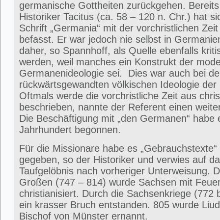
germanische Gottheiten zurückgehen. Bereits
Historiker Tacitus (ca. 58 – 120 n. Chr.) hat si
Schrift „Germania“ mit der vorchristlichen Zei
befasst. Er war jedoch nie selbst in Germani
daher, so Spannhoff, als Quelle ebenfalls kriti
werden, weil manches ein Konstrukt der mod
Germanenideologie sei. Dies war auch bei de
rückwärtsgewandten völkischen Ideologie der 
Oftmals werde die vorchristliche Zeit aus chris
beschrieben, nannte der Referent einen weit
Die Beschäftigung mit „den Germanen“ habe e
Jahrhundert begonnen.
Für die Missionare habe es „Gebrauchstexte“ 
gegeben, so der Historiker und verwies auf da
Taufgelöbnis nach vorheriger Unterweisung. D
Großen (747 – 814) wurde Sachsen mit Feue
christianisiert. Durch die Sachsenkriege (772 
ein krasser Bruch entstanden. 805 wurde Liu
Bischof von Münster ernannt.