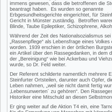
immens gewesen, dass die betroffenen die Ster
beantragt haben. Es wurden so genannte
Erbgesundheitsgerichte eingerichtet, für Stein
Gericht in Münster zuständig. Betroffen war
Blinde, Taube Epileptiker, Schizophrene, Alkoho
Während der Zeit des Nationalsozialismus sei 
„Rassenpflege“ als Lebensfrage eines Volkes d
worden. 1939 erschien in der örtlichen Burgst
ein Artikel über den Rassegedanken, in dem d
der „Bereinigung“ wie bei Ackerbau und Viehzu
wurde, so Dr. Feld weiter.
Der Referent schilderte namentlich mehrere Ei
Steinfurter Ortsteilen, darunter auch Opfer, di
Leben nahmen, „weil sie nicht damit fertig wu
‚Lebensunwerten´ zu gehören“. Den Rassege
Historiker eine Mitschuld an diesen Selbstmor
Er ging weiter auf die Aktion T4 ein, eine Tarn