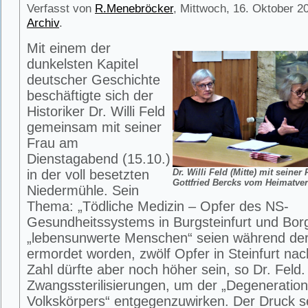
Verfasst von
R.Menebröcker
, Mittwoch, 16. Oktober 20
Archiv
.
Mit einem der
dunkelsten Kapitel
deutscher Geschichte
beschäftigte sich der
Historiker Dr. Willi Feld
gemeinsam mit seiner
Frau am
Dienstagabend (15.10.)
in der voll besetzten
Dr. Willi Feld (Mitte) mit seine
Gottfried Bercks vom Heimatver
Niedermühle. Sein
Thema: „Tödliche Medizin – Opfer des NS-
Gesundheitssystems in Burgsteinfurt und Bor
„lebensunwerte Menschen“ seien während der
ermordet worden, zwölf Opfer in Steinfurt na
Zahl dürfte aber noch höher sein, so Dr. Feld
Zwangssterilisierungen, um der „Degeneratio
Volkskörpers“ entgegenzuwirken. Der Druck se