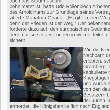
auch das Stadtmuseum
beheimatet ist, hatte Udo Röllenblech Arbeite
des Arnoldinums zur Grundlage seines Vortra
zitierte Mahatma Ghandi: „Es gibt keinen We
denn der Frieden ist der Weg.“ Der bekenne
forderte dazu auf, den europäischen Gedanke
denn nur so sei der Frieden in weiten Teilen d
sichern.
Wie die Nie
Nachbarn de
erlebten, sc
Gramberg. 
kapitulierte
Kriegstagen
und wurde e
von den de
Besatzern be
der Juden i
ermordet, die Königsfamilie floh nach England