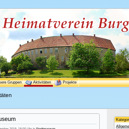
sere Gruppen
Aktivitäten
Projekte
täten
museum
Kategor
Allgeme
zember 2019, 18:00 Uhr in
Stadtmuseum
.