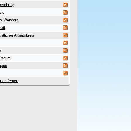
orschung
uck
 & Wandern
reff
htlicher Arbeitskreis
e
useum
uppe
er entfernen