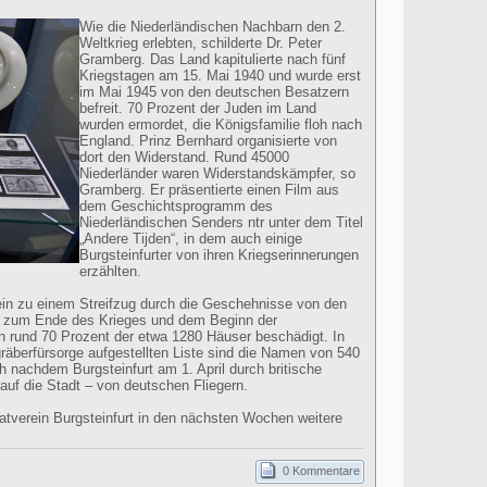
Wie die Niederländischen Nachbarn den 2.
Weltkrieg erlebten, schilderte Dr. Peter
Gramberg. Das Land kapitulierte nach fünf
Kriegstagen am 15. Mai 1940 und wurde erst
im Mai 1945 von den deutschen Besatzern
befreit. 70 Prozent der Juden im Land
wurden ermordet, die Königsfamilie floh nach
England. Prinz Bernhard organisierte von
dort den Widerstand. Rund 45000
Niederländer waren Widerstandskämpfer, so
Gramberg. Er präsentierte einen Film aus
dem Geschichtsprogramm des
Niederländischen Senders ntr unter dem Titel
„Andere Tijden“, in dem auch einige
Burgsteinfurter von ihren Kriegserinnerungen
erzählten.
in zu einem Streifzug durch die Geschehnisse von den
is zum Ende des Krieges und dem Beginn der
en rund 70 Prozent der etwa 1280 Häuser beschädigt. In
äberfürsorge aufgestellten Liste sind die Namen von 540
nachdem Burgsteinfurt am 1. April durch britische
auf die Stadt – von deutschen Fliegern.
tverein Burgsteinfurt in den nächsten Wochen weitere
0 Kommentare