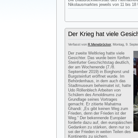
Nikolausmarktes jeweils von 11 bis 18 
Der Krieg hat viele Gesic
Verfasst von
R.Menebröcker
, Montag, 9. Sept
Der zweite Weltkrieg hatte viele
Gesichter. Das wurde beim fünften
Steinfurter Geschichtstag deutlich,
der am Wochenende (7./8.
September 2019) in Borghorst und
Burgsteinfurt eröffnet wurde. Im
Behördenhaus, in dem auch das
Stadtmuseum beheimatet ist, hatte
Udo Röllenblech Arbeiten von
Schülern des Arnoldinums zur
Grundlage seines Vortrages
gemacht. Er zitierte Mahatma
Ghandi: „Es gibt keinen Weg zum
Frieden, denn der Frieden ist der
Weg.“ Der bekennende Europäer
forderte dazu auf, den europäischen
Gedanken zu stärken, denn nur so
sei der Frieden in weiten Teilen des
Kontinents zu sichern.