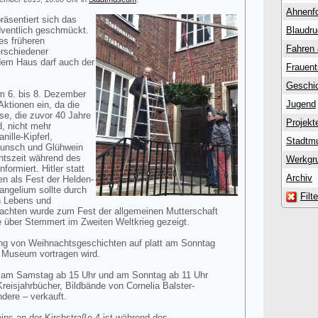
Ahnenf
äsentiert sich das
ventlich geschmückt.
Blaudr
des früheren
Fahren
rschiedener
 dem Haus darf auch der
Frauent
Geschic
m 6. bis 8. Dezember
Jugend
ktionen ein, da die
se, die zuvor 40 Jahre
Projekt
d, nicht mehr
nille-Kipferl,
Stadtm
rpunsch und Glühwein
htszeit während des
Werkgr
formiert. Hitler statt
Archiv
en als Fest der Helden-
ngelium sollte durch
Filt
n Lebens und
achten wurde zum Fest der allgemeinen Mutterschaft
ie über Stemmert im Zweiten Weltkrieg gezeigt.
ung von Weihnachtsgeschichten auf platt am Sonntag
m Museum vortragen wird.
, am Samstag ab 15 Uhr und am Sonntag ab 11 Uhr
eisjahrbücher, Bildbände von Cornelia Balster-
dere – verkauft.
ins an der Kirchstraße 4 ist während des