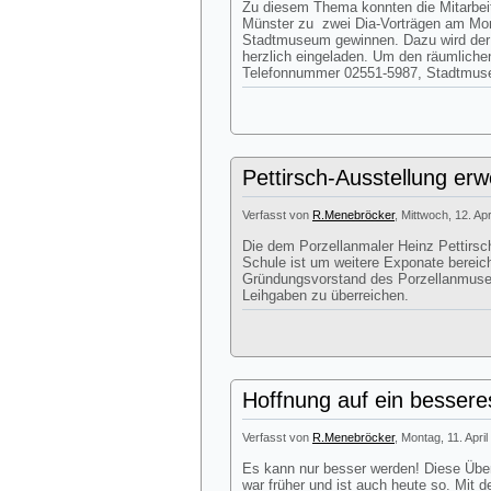
Zu diesem Thema konnten die Mitarbe
Münster zu zwei Dia-Vorträgen am Mont
Stadtmuseum gewinnen. Dazu wird der 
herzlich eingeladen. Um den räumliche
Telefonnummer 02551-5987, Stadtmuseum
Pettirsch-Ausstellung erwe
Verfasst von
R.Menebröcker
, Mittwoch, 12. Ap
Die dem Porzellanmaler Heinz Pettirs
Schule ist um weitere Exponate berei
Gründungsvorstand des Porzellanmuse
Leihgaben zu überreichen.
Hoffnung auf ein besser
Verfasst von
R.Menebröcker
, Montag, 11. Apri
Es kann nur besser werden! Diese Üb
war früher und ist auch heute so. Mit 