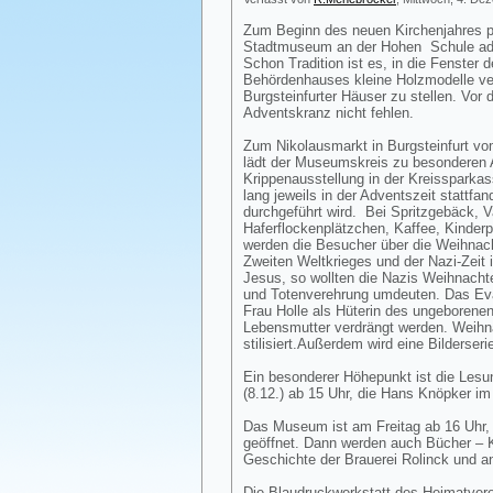
Zum Beginn des neuen Kirchenjahres pr
Stadtmuseum an der Hohen Schule ad
Schon Tradition ist es, in die Fenster 
Behördenhauses kleine Holzmodelle ve
Burgsteinfurter Häuser zu stellen. Vor
Adventskranz nicht fehlen.
Zum Nikolausmarkt in Burgsteinfurt vo
lädt der Museumskreis zu besonderen A
Krippenausstellung in der Kreissparkas
lang jeweils in der Adventszeit stattfan
durchgeführt wird. Bei Spritzgebäck, Va
Haferflockenplätzchen, Kaffee, Kinde
werden die Besucher über die Weihnac
Zweiten Weltkrieges und der Nazi-Zeit in
Jesus, so wollten die Nazis Weihnacht
und Totenverehrung umdeuten. Das Eva
Frau Holle als Hüterin des ungeborene
Lebensmutter verdrängt werden. Weihn
stilisiert.Außerdem wird eine Bilderser
Ein besonderer Höhepunkt ist die Les
(8.12.) ab 15 Uhr, die Hans Knöpker i
Das Museum ist am Freitag ab 16 Uhr
geöffnet. Dann werden auch Bücher – Kr
Geschichte der Brauerei Rolinck und an
Die Blaudruckwerkstatt des Heimatvere