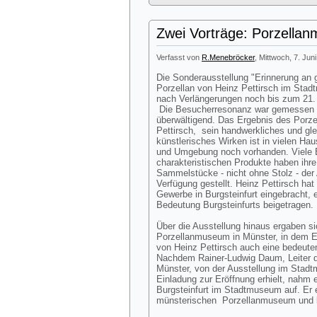
Zwei Vorträge: Porzellan
Verfasst von
R.Menebröcker
, Mittwoch, 7. Jun
Die Sonderausstellung "Erinnerung an 
Porzellan von Heinz Pettirsch im Stadt
nach Verlängerungen noch bis zum 21. 
Die Besucherresonanz war gemessen 
überwältigend. Das Ergebnis des Porze
Pettirsch, sein handwerkliches und gle
künstlerisches Wirken ist in vielen Hau
und Umgebung noch vorhanden. Viele E
charakteristischen Produkte haben ihr
Sammelstücke - nicht ohne Stolz - der 
Verfügung gestellt. Heinz Pettirsch hat
Gewerbe in Burgsteinfurt eingebracht, e
Bedeutung Burgsteinfurts beigetragen.
Über die Ausstellung hinaus ergaben 
Porzellanmuseum in Münster, in dem Er
von Heinz Pettirsch auch eine bedeute
Nachdem Rainer-Ludwig Daum, Leiter
Münster, von der Ausstellung im Stadt
Einladung zur Eröffnung erhielt, nahm
Burgsteinfurt im Stadtmuseum auf. Er
münsterischen Porzellanmuseum und ko