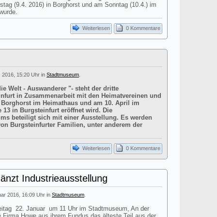
stag (9.4. 2016) in Borghorst und am Sonntag (10.4.) im
 wurde.
Weiterlesen
0 Kommentare
z 2016, 15:20 Uhr in
Stadtmuseum
.
e Welt - Auswanderer "- steht der dritte
infurt in Zusammenarbeit mit den Heimatvereinen und
in Borghorst im Heimathaus und am 10. April im
3 in Burgsteinfurt eröffnet wird. Die
s beteiligt sich mit einer Ausstellung. Es werden
n Burgsteinfurter Familien, unter anderem der
Weiterlesen
0 Kommentare
änzt Industrieausstellung
uar 2016, 16:09 Uhr in
Stadtmuseum
.
Freitag 22. Januar um 11 Uhr im Stadtmuseum, An der
e Firma Howe aus ihrem Fundus das älteste Teil aus der