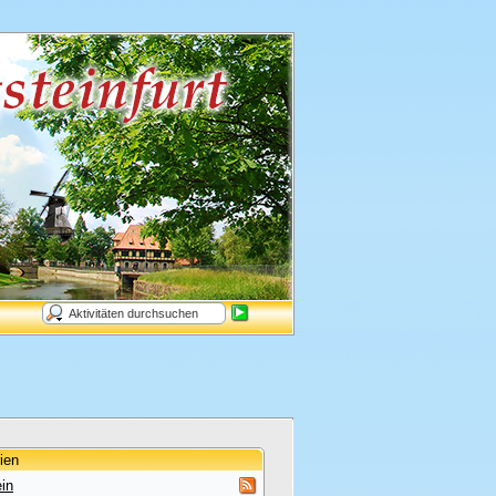
ien
in