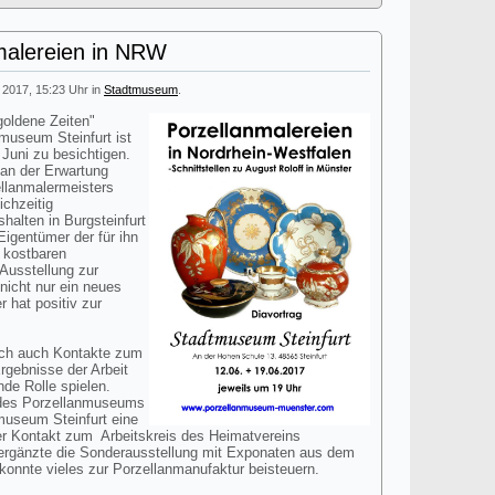
malereien in NRW
i 2017, 15:23 Uhr in
Stadtmuseum
.
goldene Zeiten"
museum Steinfurt ist
Juni zu besichtigen.
an der Erwartung
llanmalermeisters
ichzeitig
shalten in Burgsteinfurt
igentümer der für ihn
e kostbaren
Ausstellung zur
 nicht nur ein neues
r hat positiv zur
sich auch Kontakte zum
gebnisse der Arbeit
nde Rolle spielen.
 des Porzellanmuseums
museum Steinfurt eine
 er Kontakt zum Arbeitskreis des Heimatvereins
 ergänzte die Sonderausstellung mit Exponaten aus dem
nnte vieles zur Porzellanmanufaktur beisteuern.