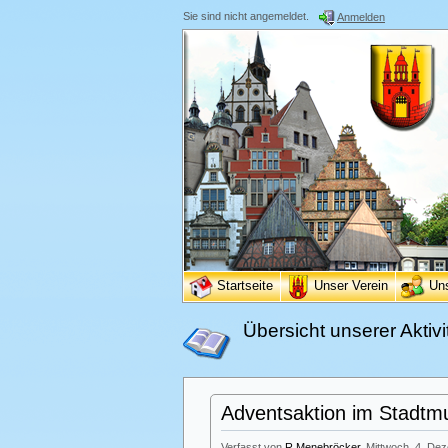
Sie sind nicht angemeldet.
Anmelden
Startseite
Unser Verein
Un
Übersicht unserer Aktivi
Adventsaktion im Stadt
Verfasst von
R.Menebröcker
, Mittwoch, 4. De