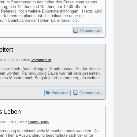
iter im Stadtmuseum den Leiter des Porzellanmuseums
ag, den 12. Juni und 19. Juni, um 19.00 Uhr im
Referent noch weitere Exponate mitbringen. Hierzu wird
n Rahmen zu planen, ist die Teilnahme unter der
 Steinfurt, An der Hohen 13, erforderlich .
0 Kommentare
itert
ril 2017, 16:37 Uhr in
Stadtmuseum
.
ch gewidmete Ausstellung im Stadtmuseum An der Hohen
chert worden. Rainer-Ludwig Daum war mit dem gesamten
ums Münster nach Burgsteinfurt gekommen, um weitere
Weiterlesen
0 Kommentare
es Leben
l 2016, 19:09 Uhr in
Stadtmuseum
.
erzeugung veranlasst viele Menschen auszuwandern. Das
dem Thema Auswanderung beschäftigte sich der dritte