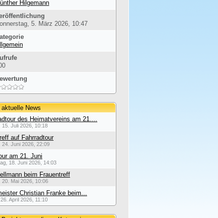
ünther Hilgemann
eröffentlichung
onnerstag, 5. März 2026, 10:47
ategorie
llgemein
ufrufe
00
ewertung
 aktuelle News
dtour des Heimatvereins am 21....
 15. Juli 2026, 10:18
reff auf Fahrradtour
 24. Juni 2026, 22:09
our am 21. Juni
ag, 18. Juni 2026, 14:03
ellmann beim Frauentreff
 20. Mai 2026, 10:06
eister Christian Franke beim...
26. April 2026, 11:10