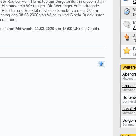
rste Radtour vom Heimatverein Burgsteinfurt in diesem Jahr
G
m Heimatverein Wettringen. Die Wettringer Heimatfreunde
V
r Für Hin- und Rückfahrt ist eine Strecke vom ca. 30 km
D
nntag den 08.03.2026 von Wilhelm und Gisela Dudek unter
enommen.
K
A
n sich am
Mittwoch, 11.03.2026 um 14:00 Uhr
bei Gisela
A
7
B
Weitere
Abendra
Mittwoch,
Frauent
Mittwoch,
Hüttent
Donnerst
Jobst H
Mittwoch,
Bürgerm
Sonntag, 