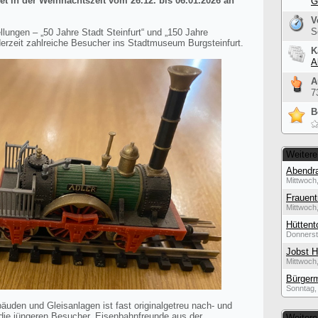
t in der Weihnachtszeit vom 26.12. bis 06.01.2026 an
G
V
S
ungen – „50 Jahre Stadt Steinfurt“ und „150 Jahre
derzeit zahlreiche Besucher ins Stadtmuseum Burgsteinfurt.
K
A
A
7
B
Weitere
Abendra
Mittwoch,
Frauent
Mittwoch,
Hüttent
Donnerst
Jobst H
Mittwoch,
Bürgerm
Sonntag, 
den und Gleisanlagen ist fast originalgetreu nach- und
die jüngeren Besucher. Eisenbahnfreunde aus der
Weitere