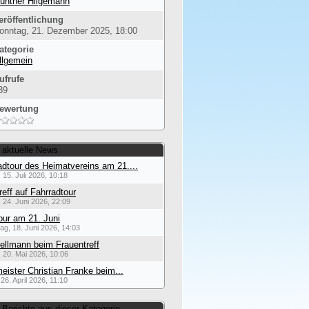
ünther Hilgemann
eröffentlichung
onntag, 21. Dezember 2025, 18:00
ategorie
llgemein
ufrufe
39
ewertung
 aktuelle News
dtour des Heimatvereins am 21....
 15. Juli 2026, 10:18
reff auf Fahrradtour
 24. Juni 2026, 22:09
our am 21. Juni
ag, 18. Juni 2026, 14:03
ellmann beim Frauentreff
 20. Mai 2026, 10:06
eister Christian Franke beim...
26. April 2026, 11:10
 Berichte aus dieser Kategorie