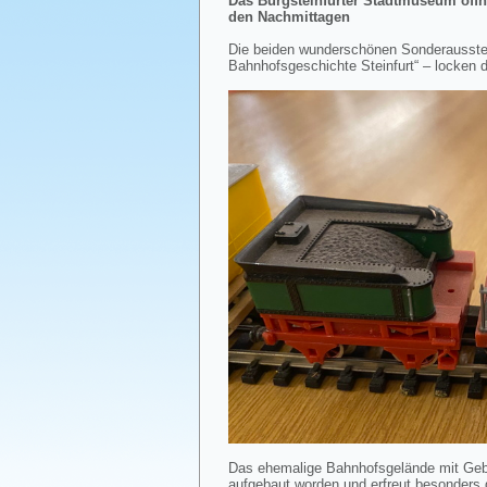
Das Burgsteinfurter Stadtmuseum öffne
den Nachmittagen
Die beiden wunderschönen Sonderausstell
Bahnhofsgeschichte Steinfurt“ – locken 
Das ehemalige Bahnhofsgelände mit Gebäu
aufgebaut worden und erfreut besonders 