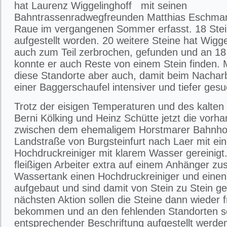
hat Laurenz Wiggelinghoff mit seinen
Bahntrassenradwegfreunden Matthias Eschma
Raue im vergangenen Sommer erfasst. 18 Stein
aufgestellt worden. 20 weitere Steine hat Wigg
auch zum Teil zerbrochen, gefunden und an 18
konnte er auch Reste von einem Stein finden. M
diese Standorte aber auch, damit beim Nacharbe
einer Baggerschaufel intensiver und tiefer ges
Trotz der eisigen Temperaturen und des kalte
Berni Kölking und Heinz Schütte jetzt die vorh
zwischen dem ehemaligem Horstmarer Bahnho
Landstraße von Burgsteinfurt nach Laer mit ei
Hochdruckreiniger mit klarem Wasser gereinigt
fleißigen Arbeiter extra auf einem Anhänger zu
Wassertank einen Hochdruckreiniger und eine
aufgebaut und sind damit von Stein zu Stein ge
nächsten Aktion sollen die Steine dann wieder 
bekommen und an den fehlenden Standorten so
entsprechender Beschriftung aufgestellt werde