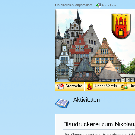
Sie sind nicht angemeldet.
Anmelden
Startseite
Unser Verein
Un
Aktivitäten
Blaudruckerei zum Nikolau
Die Blaudruckerei des Heimatvereins ist