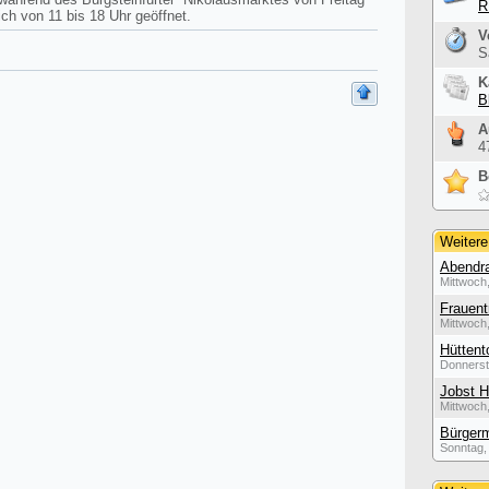
R
ich von 11 bis 18 Uhr geöffnet.
V
S
K
B
A
4
B
Weitere
Abendra
Mittwoch,
Frauent
Mittwoch,
Hüttent
Donnerst
Jobst H
Mittwoch,
Bürgerm
Sonntag, 