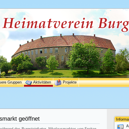
sere Gruppen
Aktivitäten
Projekte
smarkt geöffnet
Informa
A
 während des Burgsteinfurter Nikolausmarktes von Freitag