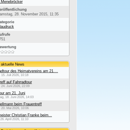
.Menebröcker
eröffentlichung
amstag, 28. November 2015, 11:35
ategorie
laudruck
ufrufe
751
ewertung
 aktuelle News
dtour des Heimatvereins am 21....
 15. Juli 2026, 10:18
reff auf Fahrradtour
 24. Juni 2026, 22:09
our am 21. Juni
ag, 18. Juni 2026, 14:03
ellmann beim Frauentreff
 20. Mai 2026, 10:06
eister Christian Franke beim...
26. April 2026, 11:10