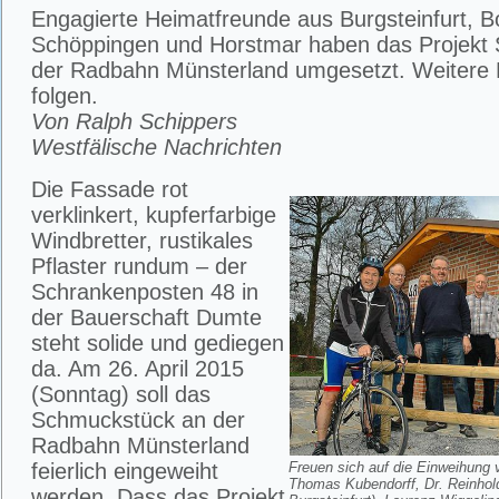
Engagierte Heimatfreunde aus Burgsteinfurt, B
Schöppingen und Horstmar haben das Projekt 
der Radbahn Münsterland umgesetzt. Weitere 
folgen.
Von Ralph Schippers
Westfälische Nachrichten
Die Fassade rot
verklinkert, kupferfarbige
Windbretter, rustikales
Pflaster rundum – der
Schrankenposten 48 in
der Bauerschaft Dumte
steht solide und gediegen
da. Am 26. April 2015
(Sonntag) soll das
Schmuckstück an der
Radbahn Münsterland
feierlich eingeweiht
Freuen sich auf die Einweihung 
Thomas Kubendorff, Dr. Reinhol
werden. Dass das Projekt