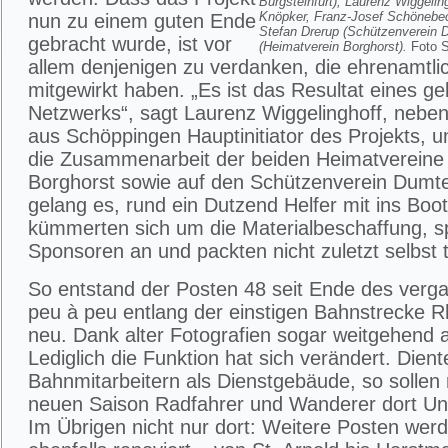
Burgsteinfurt), Laurenz Wiggeli
Knöpker, Franz-Josef Schönebec
nun zu einem guten Ende
Stefan Drerup (Schützenverein 
gebracht wurde, ist vor
(Heimatverein Borghorst).
Foto S
allem denjenigen zu verdanken, die ehrenamtli
mitgewirkt haben. „Es ist das Resultat eines g
Netzwerks“, sagt Laurenz Wiggelinghoff, nebe
aus Schöppingen Hauptinitiator des Projekts, u
die Zusammenarbeit der beiden Heimatvereine 
Borghorst sowie auf den Schützenverein Dumt
gelang es, rund ein Dutzend Helfer mit ins Boot
kümmerten sich um die Materialbeschaffung, 
Sponsoren an und packten nicht zuletzt selbst t
So entstand der Posten 48 seit Ende des verg
peu à peu entlang der einstigen Bahnstrecke R
neu. Dank alter Fotografien sogar weitgehend a
Lediglich die Funktion hat sich verändert. Dient
Bahnmitarbeitern als Dienstgebäude, so sollen 
neuen Saison Radfahrer und Wanderer dort Unt
Im Übrigen nicht nur dort: Weitere Posten werd