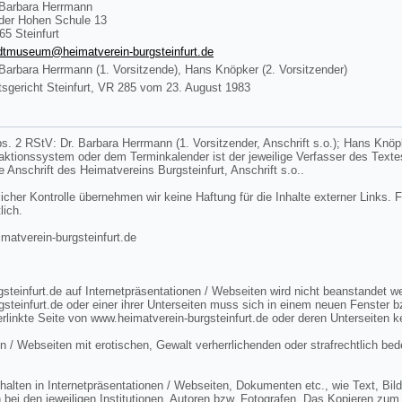
 Barbara Herrmann
der Hohen Schule 13
65 Steinfurt
dtmuseum@heimatverein-burgsteinfurt.de
 Barbara Herrmann (1. Vorsitzende), Hans Knöpker (2. Vorsitzender)
sgericht Steinfurt, VR 285 vom 23. August 1983
s. 2 RStV: Dr. Barbara Herrmann (1. Vorsitzender, Anschrift s.o.); Hans Knöpke
edaktionssystem oder dem Terminkalender ist der jeweilige Verfasser des Tex
ie Anschrift des Heimatvereins Burgsteinfurt, Anschrift s.o..
licher Kontrolle übernehmen wir keine Haftung für die Inhalte externer Links. F
lich.
tverein-burgsteinfurt.de
steinfurt.de auf Internetpräsentationen / Webseiten wird nicht beanstandet 
gsteinfurt.de oder einer ihrer Unterseiten muss sich in einem neuen Fenster 
rlinkte Seite von www.heimatverein-burgsteinfurt.de oder deren Unterseiten k
n / Webseiten mit erotischen, Gewalt verherrlichenden oder strafrechtlich bed
lten in Internetpräsentationen / Webseiten, Dokumenten etc., wie Text, Bild 
 bei den jeweiligen Institutionen, Autoren bzw. Fotografen. Das Kopieren zum 