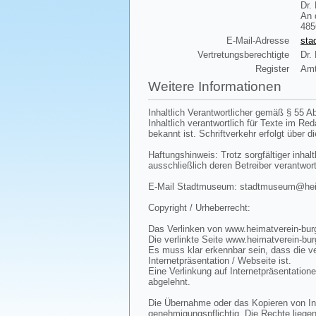
Dr.
An 
485
E-Mail-Adresse
sta
Vertretungsberechtigte
Dr.
Register
Amt
Weitere Informationen
Inhaltlich Verantwortlicher gemäß § 55 Ab
Inhaltlich verantwortlich für Texte im R
bekannt ist. Schriftverkehr erfolgt über d
Haftungshinweis: Trotz sorgfältiger inhalt
ausschließlich deren Betreiber verantwort
E-Mail Stadtmuseum: stadtmuseum@heima
Copyright / Urheberrecht:
Das Verlinken von www.heimatverein-burg
Die verlinkte Seite www.heimatverein-bur
Es muss klar erkennbar sein, dass die ve
Internetpräsentation / Webseite ist.
Eine Verlinkung auf Internetpräsentatione
abgelehnt.
Die Übernahme oder das Kopieren von Inha
genehmigungspflichtig. Die Rechte liegen