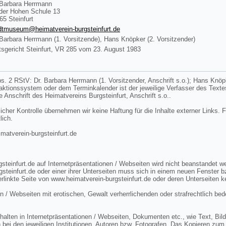
 Barbara Herrmann
der Hohen Schule 13
65 Steinfurt
dtmuseum@heimatverein-burgsteinfurt.de
 Barbara Herrmann (1. Vorsitzende), Hans Knöpker (2. Vorsitzender)
sgericht Steinfurt, VR 285 vom 23. August 1983
s. 2 RStV: Dr. Barbara Herrmann (1. Vorsitzender, Anschrift s.o.); Hans Knöpke
edaktionssystem oder dem Terminkalender ist der jeweilige Verfasser des Tex
ie Anschrift des Heimatvereins Burgsteinfurt, Anschrift s.o..
licher Kontrolle übernehmen wir keine Haftung für die Inhalte externer Links. F
lich.
tverein-burgsteinfurt.de
steinfurt.de auf Internetpräsentationen / Webseiten wird nicht beanstandet 
gsteinfurt.de oder einer ihrer Unterseiten muss sich in einem neuen Fenster 
rlinkte Seite von www.heimatverein-burgsteinfurt.de oder deren Unterseiten k
n / Webseiten mit erotischen, Gewalt verherrlichenden oder strafrechtlich bed
lten in Internetpräsentationen / Webseiten, Dokumenten etc., wie Text, Bild 
 bei den jeweiligen Institutionen, Autoren bzw. Fotografen. Das Kopieren zum 