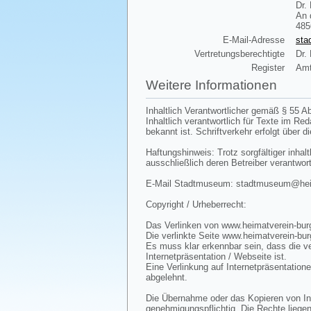
Dr.
An 
485
E-Mail-Adresse
sta
Vertretungsberechtigte
Dr.
Register
Amt
Weitere Informationen
Inhaltlich Verantwortlicher gemäß § 55 Ab
Inhaltlich verantwortlich für Texte im R
bekannt ist. Schriftverkehr erfolgt über d
Haftungshinweis: Trotz sorgfältiger inhalt
ausschließlich deren Betreiber verantwort
E-Mail Stadtmuseum: stadtmuseum@heima
Copyright / Urheberrecht:
Das Verlinken von www.heimatverein-burg
Die verlinkte Seite www.heimatverein-bur
Es muss klar erkennbar sein, dass die ve
Internetpräsentation / Webseite ist.
Eine Verlinkung auf Internetpräsentatione
abgelehnt.
Die Übernahme oder das Kopieren von Inha
genehmigungspflichtig. Die Rechte liegen