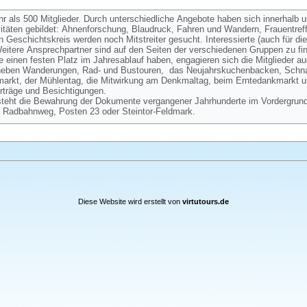
hr als 500 Mitglieder. Durch unterschiedliche Angebote haben sich innerhalb 
vitäten gebildet: Ahnenforschung, Blaudruck, Fahren und Wandern, Frauentre
Geschichtskreis werden noch Mitstreiter gesucht. Interessierte (auch für d
itere Ansprechpartner sind auf den Seiten der verschiedenen Gruppen zu fi
 einen festen Platz im Jahresablauf haben, engagieren sich die Mitglieder au
 neben Wanderungen, Rad- und Bustouren, das Neujahrskuchenbacken, Schnat
kmarkt, der Mühlentag, die Mitwirkung am Denkmaltag, beim Erntedankmarkt 
träge und Besichtigungen.
steht die Bewahrung der Dokumente vergangener Jahrhunderte im Vordergrund
 Radbahnweg, Posten 23 oder Steintor-Feldmark.
Diese Website wird erstellt von
virtutours.de