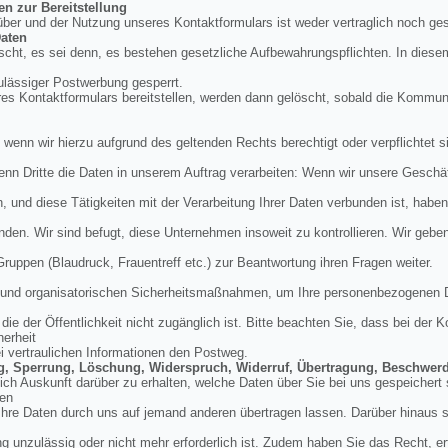
en zur Bereitstellung
über und der Nutzung unseres Kontaktformulars ist weder vertraglich noch ges
aten
cht, es sei denn, es bestehen gesetzliche Aufbewahrungspflichten. In diese
ulässiger Postwerbung gesperrt.
res Kontaktformulars bereitstellen, werden dann gelöscht, sobald die Kommu
, wenn wir hierzu aufgrund des geltenden Rechts berechtigt oder verpflichtet si
enn Dritte die Daten in unserem Auftrag verarbeiten: Wenn wir unsere Geschäft
und diese Tätigkeiten mit der Verarbeitung Ihrer Daten verbunden ist, haben
nden. Wir sind befugt, diese Unternehmen insoweit zu kontrollieren. Wir geb
 Gruppen (Blaudruck, Frauentreff etc.) zur Beantwortung ihren Fragen weiter.
en und organisatorischen Sicherheitsmaßnahmen, um Ihre personenbezogenen 
ie der Öffentlichkeit nicht zugänglich ist. Bitte beachten Sie, dass bei der
herheit
ei vertraulichen Informationen den Postweg.
ung, Sperrung, Löschung, Widerspruch, Widerruf, Übertragung, Beschwer
tlich Auskunft darüber zu erhalten, welche Daten über Sie bei uns gespeicher
den
hre Daten durch uns auf jemand anderen übertragen lassen. Darüber hinaus si
g unzulässig oder nicht mehr erforderlich ist. Zudem haben Sie das Recht, erte