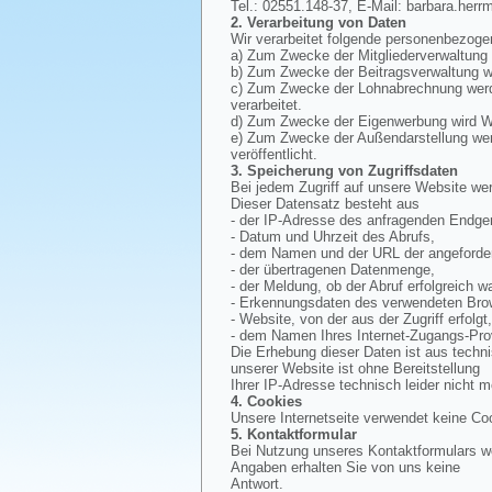
Tel.: 02551.148-37, E-Mail: barbara.herr
2. Verarbeitung von Daten
Wir verarbeitet folgende personenbezoge
a) Zum Zwecke der Mitgliederverwaltung
b) Zum Zwecke der Beitragsverwaltung wi
c) Zum Zwecke der Lohnabrechnung werde
verarbeitet.
d) Zum Zwecke der Eigenwerbung wird Wer
e) Zum Zwecke der Außendarstellung werd
veröffentlicht.
3. Speicherung von Zugriffsdaten
Bei jedem Zugriff auf unsere Website wer
Dieser Datensatz besteht aus
- der IP-Adresse des anfragenden Endger
- Datum und Uhrzeit des Abrufs,
- dem Namen und der URL der angeforder
- der übertragenen Datenmenge,
- der Meldung, ob der Abruf erfolgreich wa
- Erkennungsdaten des verwendeten Bro
- Website, von der aus der Zugriff erfolgt
- dem Namen Ihres Internet-Zugangs-Pro
Die Erhebung dieser Daten ist aus techn
unserer Website ist ohne Bereitstellung
Ihrer IP-Adresse technisch leider nicht m
4. Cookies
Unsere Internetseite verwendet keine Co
5. Kontaktformular
Bei Nutzung unseres Kontaktformulars we
Angaben erhalten Sie von uns keine
Antwort.