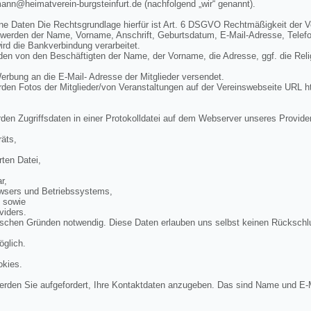
mann@heimatverein-burgsteinfurt.de (nachfolgend „wir“ genannt).
ne Daten Die Rechtsgrundlage hierfür ist Art. 6 DSGVO Rechtmäßigkeit der V
 werden der Name, Vorname, Anschrift, Geburtsdatum, E-Mail-Adresse, Telef
rd die Bankverbindung verarbeitet.
n von den Beschäftigten der Name, der Vorname, die Adresse, ggf. die Rel
bung an die E-Mail- Adresse der Mitglieder versendet.
en Fotos der Mitglieder/von Veranstaltungen auf der Vereinswebseite URL ht
den Zugriffsdaten in einer Protokolldatei auf dem Webserver unseres Provide
äts,
ten Datei,
r,
wsers und Betriebssystems,
, sowie
viders.
ischen Gründen notwendig. Diese Daten erlauben uns selbst keinen Rückschl
öglich.
okies.
rden Sie aufgefordert, Ihre Kontaktdaten anzugeben. Das sind Name und E-M