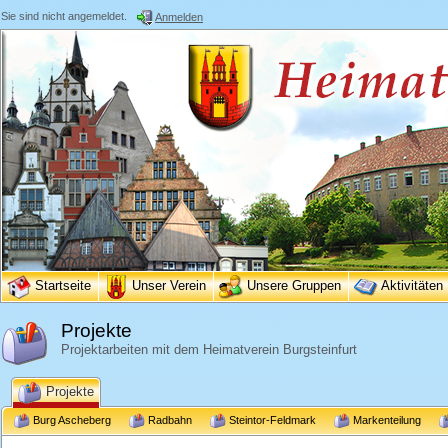
Sie sind nicht angemeldet.
Anmelden
Startseite
Unser Verein
Unsere Gruppen
Aktivitäten
Projekte
Projektarbeiten mit dem Heimatverein Burgsteinfurt
Projekte
Burg Ascheberg
Radbahn
Steintor-Feldmark
Markenteilung