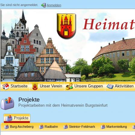
Sie sind nicht angemeldet.
Anmelden
Startseite
Unser Verein
Unsere Gruppen
Aktivitäten
Projekte
Projektarbeiten mit dem Heimatverein Burgsteinfurt
Projekte
Burg Ascheberg
Radbahn
Steintor-Feldmark
Markenteilung