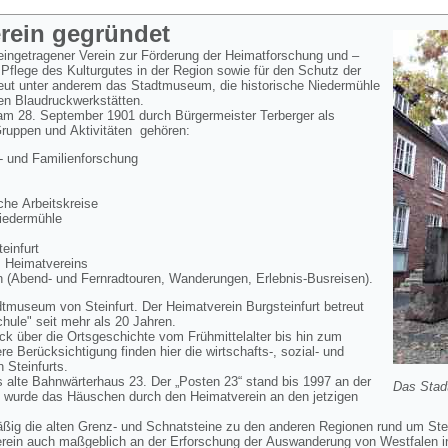
erein gegründet
 eingetragener Verein zur Förderung der Heimatforschung und –
 Pflege des Kulturgutes in der Region sowie für den Schutz der
reut unter anderem das Stadtmuseum, die historische Niedermühle
en Blaudruckwerkstätten.
 am 28. September 1901 durch Bürgermeister Terberger als
Gruppen und Aktivitäten gehören:
 und Familienforschung
he Arbeitskreise
Niedermühle
infurt
s Heimatvereins
 (Abend- und Fernradtouren, Wanderungen, Erlebnis-Busreisen).
dtmuseum von Steinfurt. Der Heimatverein Burgsteinfurt betreut
ule" seit mehr als 20 Jahren.
k über die Ortsgeschichte vom Frühmittelalter bis hin zum
 Berücksichtigung finden hier die wirtschafts-, sozial- und
n Steinfurts.
 alte Bahnwärterhaus 23. Der „Posten 23“ stand bis 1997 an der
Das Stad
 wurde das Häuschen durch den Heimatverein an den jetzigen
äßig die alten Grenz- und Schnatsteine zu den anderen Regionen rund um Ste
erein auch maßgeblich an der Erforschung der Auswanderung von Westfalen i