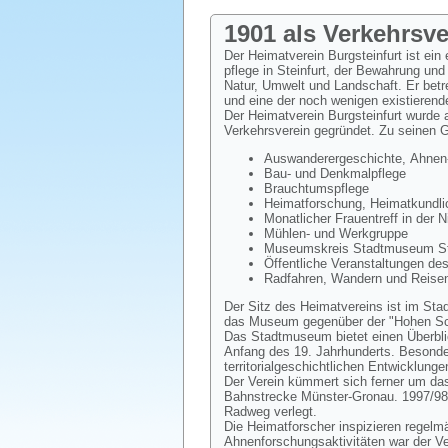
1901 als Verkehrsv
Der Heimatverein Burgsteinfurt ist ein
pflege in Steinfurt, der Bewahrung und
Natur, Umwelt und Landschaft. Er bet
und eine der noch wenigen existierend
Der Heimatverein Burgsteinfurt wurde
Verkehrsverein gegründet. Zu seinen 
Auswanderergeschichte, Ahnen-
Bau- und Denkmalpflege
Brauchtumspflege
Heimatforschung, Heimatkundlic
Monatlicher Frauentreff in der 
Mühlen- und Werkgruppe
Museumskreis Stadtmuseum Ste
Öffentliche Veranstaltungen de
Radfahren, Wandern und Reisen
Der Sitz des Heimatvereins ist im Sta
das Museum gegenüber der "Hohen Sch
Das Stadtmuseum bietet einen Überblic
Anfang des 19. Jahrhunderts. Besondere
territorialgeschichtlichen Entwicklunge
Der Verein kümmert sich ferner um das
Bahnstrecke Münster-Gronau. 1997/98
Radweg verlegt.
Die Heimatforscher inspizieren regelm
Ahnenforschungsaktivitäten war der V