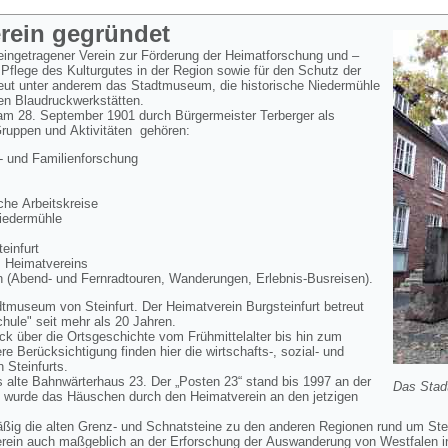
erein gegründet
 eingetragener Verein zur Förderung der Heimatforschung und –
 Pflege des Kulturgutes in der Region sowie für den Schutz der
reut unter anderem das Stadtmuseum, die historische Niedermühle
en Blaudruckwerkstätten.
 am 28. September 1901 durch Bürgermeister Terberger als
Gruppen und Aktivitäten gehören:
 und Familienforschung
he Arbeitskreise
Niedermühle
infurt
s Heimatvereins
 (Abend- und Fernradtouren, Wanderungen, Erlebnis-Busreisen).
dtmuseum von Steinfurt. Der Heimatverein Burgsteinfurt betreut
ule" seit mehr als 20 Jahren.
k über die Ortsgeschichte vom Frühmittelalter bis hin zum
 Berücksichtigung finden hier die wirtschafts-, sozial- und
n Steinfurts.
 alte Bahnwärterhaus 23. Der „Posten 23“ stand bis 1997 an der
Das Stad
 wurde das Häuschen durch den Heimatverein an den jetzigen
äßig die alten Grenz- und Schnatsteine zu den anderen Regionen rund um Ste
erein auch maßgeblich an der Erforschung der Auswanderung von Westfalen i