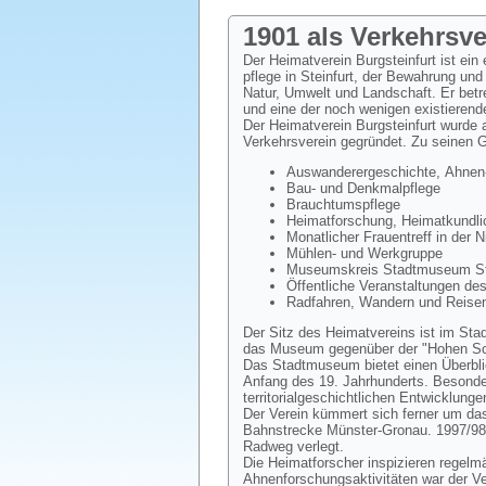
1901 als Verkehrsv
Der Heimatverein Burgsteinfurt ist ein
pflege in Steinfurt, der Bewahrung und
Natur, Umwelt und Landschaft. Er bet
und eine der noch wenigen existierend
Der Heimatverein Burgsteinfurt wurde
Verkehrsverein gegründet. Zu seinen 
Auswanderergeschichte, Ahnen-
Bau- und Denkmalpflege
Brauchtumspflege
Heimatforschung, Heimatkundlic
Monatlicher Frauentreff in der 
Mühlen- und Werkgruppe
Museumskreis Stadtmuseum Ste
Öffentliche Veranstaltungen de
Radfahren, Wandern und Reisen
Der Sitz des Heimatvereins ist im Sta
das Museum gegenüber der "Hohen Sch
Das Stadtmuseum bietet einen Überblic
Anfang des 19. Jahrhunderts. Besondere
territorialgeschichtlichen Entwicklunge
Der Verein kümmert sich ferner um das
Bahnstrecke Münster-Gronau. 1997/98
Radweg verlegt.
Die Heimatforscher inspizieren regelm
Ahnenforschungsaktivitäten war der V