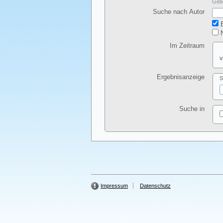
Gebe
Suche nach Autor
E
N
Im Zeitraum
v
Ergebnisanzeige
S
Suche in
Impressum
Datenschutz