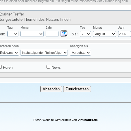
n Sie einen oder mehrere Begriffe ein. Ein Begriff muss mindestens vier Zeichen lang sein.
xakter Treffer
ur gestartete Themen des Nutzers finden
Tag
Monat
Jahr
Tag
Monat
Jahr
on:
bis:
ortieren nach
Anzeigen als
Foren
News
Diese Website wird erstellt von
virtutours.de