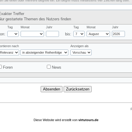
n Sie einen oder mehrere Begriffe ein. Ein Begriff muss mindestens vier Zeichen lang sein.
xakter Treffer
ur gestartete Themen des Nutzers finden
Tag
Monat
Jahr
Tag
Monat
Jahr
on:
bis:
ortieren nach
Anzeigen als
Foren
News
F
Diese Website wird erstellt von
virtutours.de