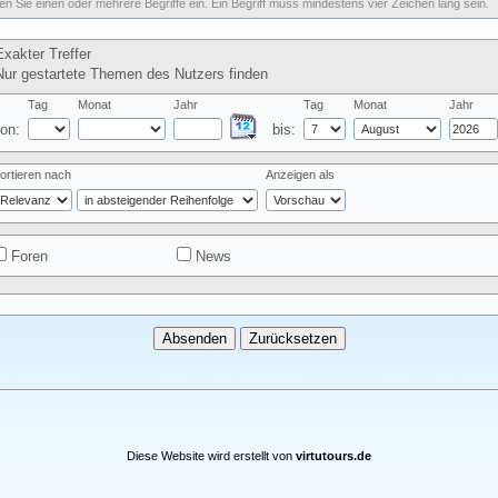
n Sie einen oder mehrere Begriffe ein. Ein Begriff muss mindestens vier Zeichen lang sein.
xakter Treffer
ur gestartete Themen des Nutzers finden
Tag
Monat
Jahr
Tag
Monat
Jahr
on:
bis:
ortieren nach
Anzeigen als
Foren
News
Diese Website wird erstellt von
virtutours.de