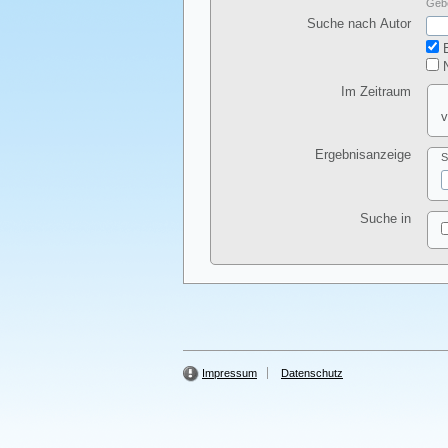
Gebe
Suche nach Autor
E
N
Im Zeitraum
v
Ergebnisanzeige
S
Suche in
Impressum
Datenschutz