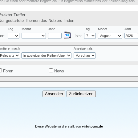
n Sie einen oder mehrere Begriffe ein. Ein Begriff muss mindestens vier Zeichen lang sein.
xakter Treffer
ur gestartete Themen des Nutzers finden
Tag
Monat
Jahr
Tag
Monat
Jahr
on:
bis:
ortieren nach
Anzeigen als
Foren
News
Diese Website wird erstellt von
virtutours.de