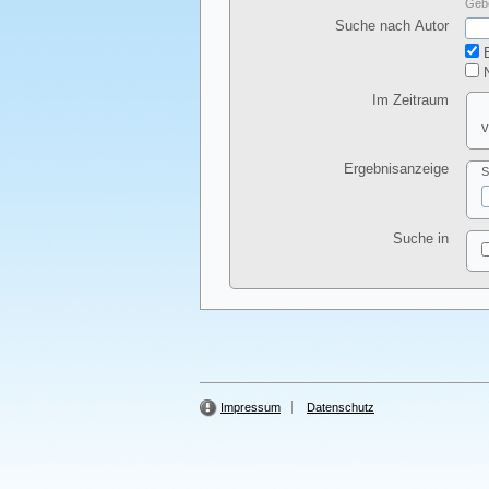
Gebe
Suche nach Autor
E
N
Im Zeitraum
v
Ergebnisanzeige
S
Suche in
Impressum
Datenschutz