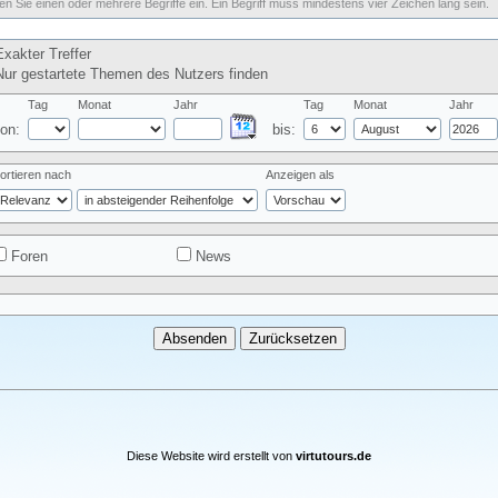
n Sie einen oder mehrere Begriffe ein. Ein Begriff muss mindestens vier Zeichen lang sein.
xakter Treffer
ur gestartete Themen des Nutzers finden
Tag
Monat
Jahr
Tag
Monat
Jahr
on:
bis:
ortieren nach
Anzeigen als
Foren
News
Diese Website wird erstellt von
virtutours.de