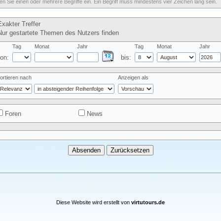
n Sie einen oder mehrere Begriffe ein. Ein Begriff muss mindestens vier Zeichen lang sein.
xakter Treffer
ur gestartete Themen des Nutzers finden
Tag
Monat
Jahr
Tag
Monat
Jahr
on:
bis:
ortieren nach
Anzeigen als
Foren
News
Diese Website wird erstellt von
virtutours.de