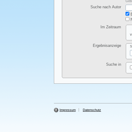
Gebe
Suche nach Autor
E
N
Im Zeitraum
v
Ergebnisanzeige
S
Suche in
Impressum
Datenschutz