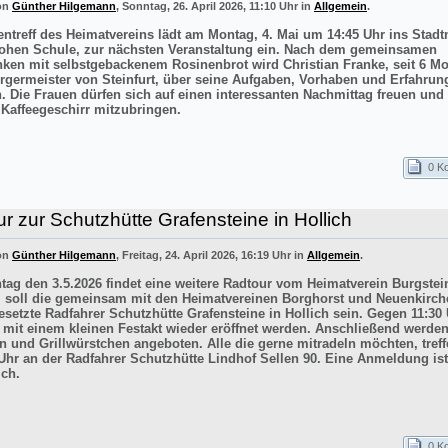
von
Günther Hilgemann
, Sonntag, 26. April 2026, 11:10 Uhr in
Allgemein
.
entreff des Heimatvereins lädt am Montag, 4. Mai um 14:45 Uhr ins Sta
ohen Schule, zur nächsten Veranstaltung ein. Nach dem gemeinsamen
inken mit selbstgebackenem Rosinenbrot wird Christian Franke, seit 6 M
rgermeister von Steinfurt, über seine Aufgaben, Vorhaben und Erfahrun
n. Die Frauen dürfen sich auf einen interessanten Nachmittag freuen un
 Kaffeegeschirr mitzubringen.
0 K
r zur Schutzhütte Grafensteine in Hollich
von
Günther Hilgemann
, Freitag, 24. April 2026, 16:19 Uhr in
Allgemein
.
ag den 3.5.2026 findet eine weitere Radtour vom Heimatverein Burgstein
iel soll die gemeinsam mit den Heimatvereinen Borghorst und Neuenkirc
esetzte Radfahrer Schutzhütte Grafensteine in Hollich sein. Gegen 11:30 
e mit einem kleinen Festakt wieder eröffnet werden. Anschließend werde
n und Grillwürstchen angeboten. Alle die gerne mitradeln möchten, treff
Uhr an der Radfahrer Schutzhütte Lindhof Sellen 90. Eine Anmeldung ist
ich.
0 K