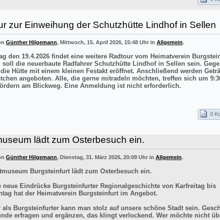
r zur Einweihung der Schutzhütte Lindhof in Sellen
von
Günther Hilgemann
, Mittwoch, 15. April 2026, 15:48 Uhr in
Allgemein
.
g den 19.4.2026 findet eine weitere Radtour vom Heimatverein Burgstei
el soll die neuerbaute Radfahrer Schutzhütte Lindhof in Sellen sein. Gege
 die Hütte mit einem kleinen Festakt eröffnet. Anschließend werden Getr
stchen angeboten. Alle, die gerne mitradeln möchten, treffen sich um 9:3
ördern am Blickweg. Eine Anmeldung ist nicht erforderlich.
0 K
museum lädt zum Osterbesuch ein.
von
Günther Hilgemann
, Dienstag, 31. März 2026, 20:09 Uhr in
Allgemein
.
tmuseum Burgsteinfurt lädt zum Osterbesuch ein.
e neue Eindrücke Burgsteinfurter Regionalgeschichte von Karfreitag bis
tag hat der Heimatverein Burgsteinfurt im Angebot.
r als Burgsteinfurter kann man stolz auf unsere schöne Stadt sein. Gesch
ünde erfragen und ergänzen, das klingt verlockend. Wer möchte nicht üb