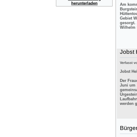
herunterladen
Am komme
Burgstei
Hüttento
Gebiet W
gesorgt.
Wilhelm 
Jobst 
Verfasst 
Jobst He
Der Frau
Juni um 
gemeinsa
Urgestei
Laufbahn
werden g
Bürger