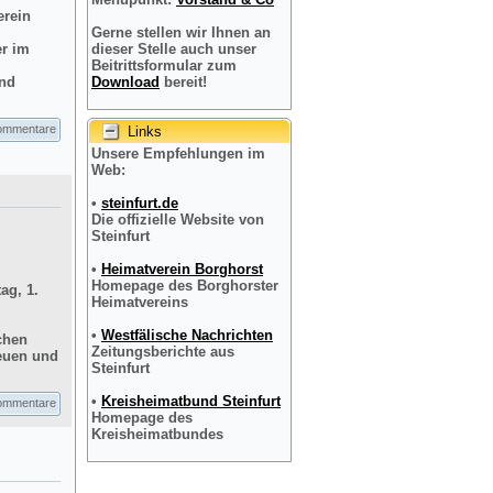
erein
Gerne stellen wir Ihnen an
er im
dieser Stelle auch unser
Beitrittsformular zum
und
Download
bereit!
ommentare
Links
Unsere Empfehlungen im
Web:
•
steinfurt.de
Die offizielle Website von
Steinfurt
•
Heimatverein Borghorst
Homepage des Borghorster
ag, 1.
Heimatvereins
•
Westfälische Nachrichten
chen
Zeitungsberichte aus
reuen und
Steinfurt
•
Kreisheimatbund Steinfurt
ommentare
Homepage des
Kreisheimatbundes