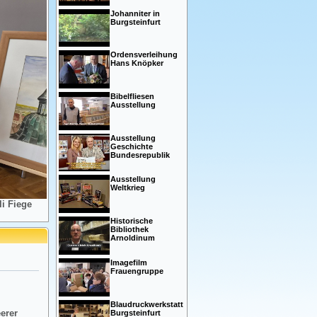
Johanniter in
Burgsteinfurt
Ordensverleihung
Hans Knöpker
Bibelfliesen
Ausstellung
Ausstellung
Geschichte
Bundesrepublik
Ausstellung
Weltkrieg
i Fiege
Historische
Bibliothek
Arnoldinum
Imagefilm
Frauengruppe
Blaudruckwerkstatt
eerer
Burgsteinfurt