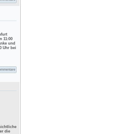
nfurt
n 11:00
änke und
0 Uhr bei
ommentare
ichtliche
er die