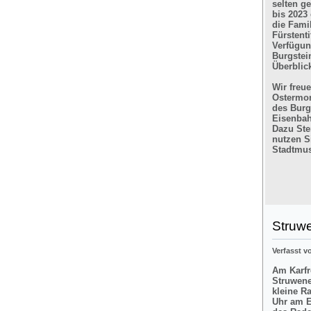
selten g
bis 2023
die Fami
Fürstent
Verfügun
Burgstein
Überblic
Wir freu
Ostermon
des Burg
Eisenbah
Dazu Ste
nutzen Si
Stadtmus
Struw
Verfasst 
Am Karfre
Struwene
kleine R
Uhr am E