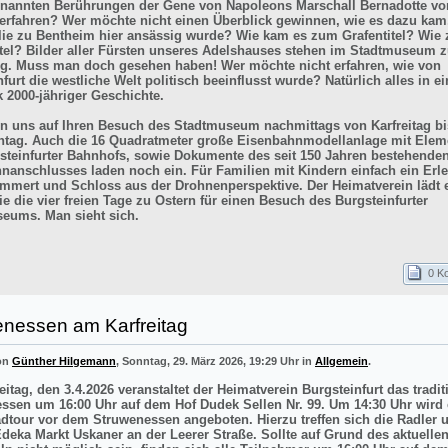
enannten Berührungen der Gene von Napoleons Marschall Bernadotte vo
 erfahren? Wer möchte nicht einen Überblick gewinnen, wie es dazu kam
lie zu Bentheim hier ansässig wurde? Wie kam es zum Grafentitel? Wie
itel? Bilder aller Fürsten unseres Adelshauses stehen im Stadtmuseum z
g. Muss man doch gesehen haben! Wer möchte nicht erfahren, wie von
furt die westliche Welt politisch beeinflusst wurde? Natürlich alles in e
k 2000-jähriger Geschichte.
en uns auf Ihren Besuch des Stadtmuseum nachmittags von Karfreitag bi
tag. Auch die 16 Quadratmeter große Eisenbahnmodellanlage mit Elem
steinfurter Bahnhofs, sowie Dokumente des seit 150 Jahren bestehende
nanschlusses laden noch ein. Für Familien mit Kindern einfach ein Erle
mmert und Schloss aus der Drohnenperspektive. Der Heimatverein lädt e
e die vier freien Tage zu Ostern für einen Besuch des Burgsteinfurter
eums. Man sieht sich.
0 K
enessen am Karfreitag
von
Günther Hilgemann
, Sonntag, 29. März 2026, 19:29 Uhr in
Allgemein
.
itag, den 3.4.2026 veranstaltet der Heimatverein Burgsteinfurt das tradit
ssen um 16:00 Uhr auf dem Hof Dudek Sellen Nr. 99. Um 14:30 Uhr wird 
adtour vor dem Struwenessen angeboten. Hierzu treffen sich die Radler 
deka Markt Uskaner an der Leerer Straße. Sollte auf Grund des aktuellen