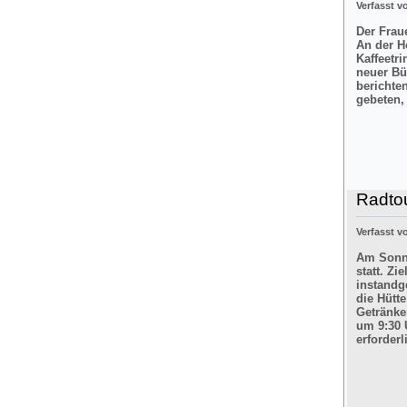
Verfasst 
Der Frau
An der H
Kaffeetr
neuer Bü
berichte
gebeten,
Radtou
Verfasst 
Am Sonnt
statt. Z
instandg
die Hütt
Getränke
um 9:30 
erforderl