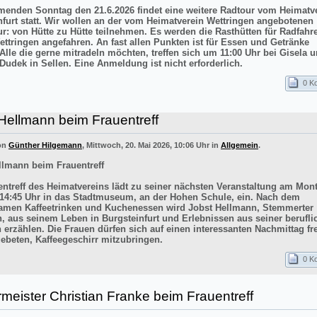
nden Sonntag den 21.6.2026 findet eine weitere Radtour vom Heimatv
nfurt statt. Wir wollen an der vom Heimatverein Wettringen angebotenen
ur: von Hütte zu Hütte teilnehmen. Es werden die Rasthütten für Radfahr
ettringen angefahren. An fast allen Punkten ist für Essen und Getränke
 Alle die gerne mitradeln möchten, treffen sich um 11:00 Uhr bei Gisela 
Dudek in Sellen. Eine Anmeldung ist nicht erforderlich.
0 K
Hellmann beim Frauentreff
von
Günther Hilgemann
, Mittwoch, 20. Mai 2026, 10:06 Uhr in
Allgemein
.
llmann beim Frauentreff
entreff des Heimatvereins lädt zu seiner nächsten Veranstaltung am Mont
14:45 Uhr in das Stadtmuseum, an der Hohen Schule, ein. Nach dem
men Kaffeetrinken und Kuchenessen wird Jobst Hellmann, Stemmerter
n, aus seinem Leben in Burgsteinfurt und Erlebnissen aus seiner berufli
 erzählen. Die Frauen dürfen sich auf einen interessanten Nachmittag f
ebeten, Kaffeegeschirr mitzubringen.
0 K
meister Christian Franke beim Frauentreff