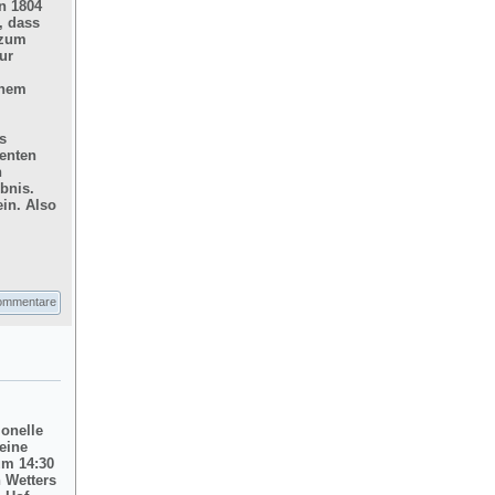
n 1804
, dass
 zum
ur
inem
s
enten
n
bnis.
in. Also
ommentare
ionelle
eine
um 14:30
 Wetters