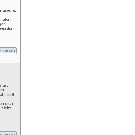
dtmuseum,
onaten
gen
d werden
ommentare
furt
hen
Uhr soll
n
en sich
 nicht
ommentare