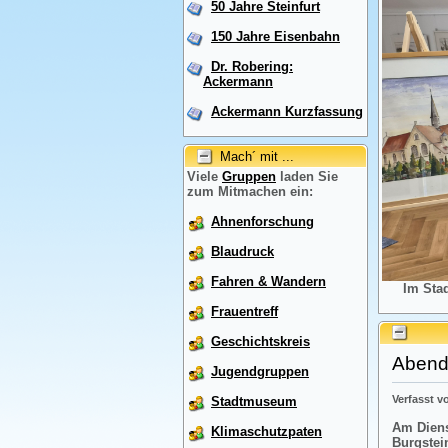
50 Jahre Steinfurt
150 Jahre Eisenbahn
Dr. Robering:
Ackermann
Ackermann Kurzfassung
Mach´ mit ...
Viele
Gruppen
laden Sie
zum Mitmachen ein:
Ahnenforschung
Blaudruck
Fahren & Wandern
Im Sta
Frauentreff
Geschichtskreis
Abendr
Jugendgruppen
Verfasst 
Stadtmuseum
Am Diens
Klimaschutzpaten
Burgstei