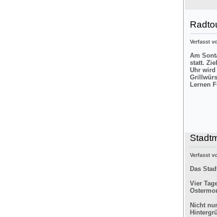
Radtou
Verfasst 
Am Sonta
statt. Zi
Uhr wird
Grillwür
Lernen F
Stadt
Verfasst 
Das Stad
Vier Tag
Ostermon
Nicht nu
Hintergr