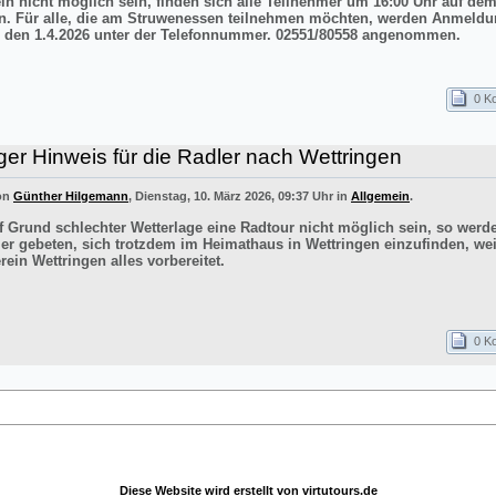
ln nicht möglich sein, finden sich alle Teilnehmer um 16:00 Uhr auf de
n. Für alle, die am Struwenessen teilnehmen möchten, werden Anmeldu
 den 1.4.2026 unter der Telefonnummer. 02551/80558 angenommen.
0 K
ger Hinweis für die Radler nach Wettringen
von
Günther Hilgemann
, Dienstag, 10. März 2026, 09:37 Uhr in
Allgemein
.
uf Grund schlechter Wetterlage eine Radtour nicht möglich sein, so werd
er gebeten, sich trotzdem im Heimathaus in Wettringen einzufinden, wei
ein Wettringen alles vorbereitet.
0 K
Diese Website wird erstellt von
virtutours.de