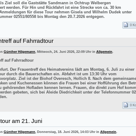
Als Ziel soll die Gaststätte Sandmann in Ochtrup Welbergen
ert werden. Für Hin und Rückfahrt ist eine Strecke von ca. 30 km
 Anmeldungen für diese Tour nehmen Gisela und Wilhelm Dudek unter
ummer 02551/80558 bis Montag den 20.7.2026 entgegen.
0 K
treff auf Fahrradtour
von
Günther Hilgemann
, Mittwoch, 24. Juni 2026, 22:09 Uhr in
Allgemein
.
ff auf Fahrradtour
furt. Der Frauentreff des Heimatvereins lädt am Montag, 6. Juli zu einer
our durch die Bauerschaften ein. Abfahrt ist um 13:30 Uhr vom
vorplatz. Ziel ist der Biohof Overesch, Hollich 8. Nach dem gemeinsam
inken und Kuchenessen können die Frauen bei einer Hofführung den Betr
 gehörenden Hofladen kennen lernen. Frauen, die direkt zum Hof kom
werden gebeten, sich bei Aleide Diedrichkeit unter der Telefonnummer 0
den.
0 K
tour am 21. Juni
von
Günther Hilgemann
, Donnerstag, 18. Juni 2026, 14:03 Uhr in
Allgemein
.