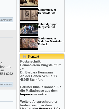
Stadtmuseum
Burgsteinfurt
ommentare
Fahrradgruppe
Burgsteinfurt
Stadtmuseum
Steinfurt Braukultur
Rolinck
Kontakt
Postanschrift:
en
Heimatverein Burgsteinfurt
ieb mit
e.V.
men
Dr. Barbara Herrmann
2551 6292
An der Hohen Schule 13
48565 Steinfurt
ommentare
Darüber hinaus können Sie
die Mailadresse aus dem
Impressum
nutzen.
Weitere Ansprechpartner
finden Sie unter dem
Menüpunkt:
Vorstand & Co