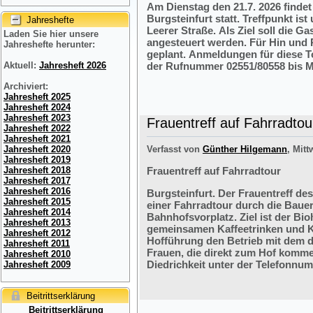
Am Dienstag den 21.7. 2026 finde
Burgsteinfurt statt. Treffpunkt i
Jahreshefte
Leerer Straße. Als Ziel soll die 
Laden Sie hier unsere
angesteuert werden. Für Hin und R
Jahreshefte herunter:
geplant. Anmeldungen für diese 
der Rufnummer 02551/80558 bis M
Aktuell:
Jahresheft 2026
Archiviert:
Jahresheft 2025
Jahresheft 2024
Jahresheft 2023
Frauentreff auf Fahrradtou
Jahresheft 2022
Jahresheft 2021
Verfasst von
Günther Hilgemann
, Mitt
Jahresheft 2020
Jahresheft 2019
Frauentreff auf Fahrradtour
Jahresheft 2018
Jahresheft 2017
Jahresheft 2016
Burgsteinfurt. Der Frauentreff des
Jahresheft 2015
einer Fahrradtour durch die Bauer
Jahresheft 2014
Bahnhofsvorplatz. Ziel ist der Bi
Jahresheft 2013
gemeinsamen Kaffeetrinken und K
Jahresheft 2012
Hofführung den Betrieb mit dem 
Jahresheft 2011
Frauen, die direkt zum Hof komme
Jahresheft 2010
Diedrichkeit unter der Telefonnu
Jahresheft 2009
Beitrittserklärung
Beitrittserklärung