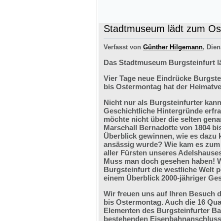
Stadtmuseum lädt zum Ost
Verfasst von
Günther Hilgemann
, Dien
Das Stadtmuseum Burgsteinfurt l
Vier Tage neue Eindrücke Burgste
bis Ostermontag hat der Heimatve
Nicht nur als Burgsteinfurter kan
Geschichtliche Hintergründe erfr
möchte nicht über die selten ge
Marschall Bernadotte von 1804 bi
Überblick gewinnen, wie es dazu 
ansässig wurde? Wie kam es zum G
aller Fürsten unseres Adelshaus
Muss man doch gesehen haben! We
Burgsteinfurt die westliche Welt p
einem Überblick 2000-jähriger Ges
Wir freuen uns auf Ihren Besuch 
bis Ostermontag. Auch die 16 Qu
Elementen des Burgsteinfurter B
bestehenden Eisenbahnanschlusses