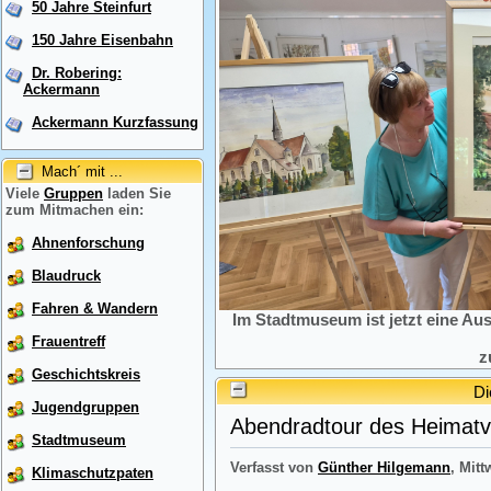
50 Jahre Steinfurt
150 Jahre Eisenbahn
Dr. Robering:
Ackermann
Ackermann Kurzfassung
Mach´ mit ...
Viele
Gruppen
laden Sie
zum Mitmachen ein:
Ahnenforschung
Blaudruck
Fahren & Wandern
Im Stadtmuseum ist jetzt eine Au
Frauentreff
z
Geschichtskreis
Di
Jugendgruppen
Abendradtour des Heimatve
Stadtmuseum
Verfasst von
Günther Hilgemann
, Mitt
Klimaschutzpaten