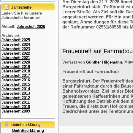
Am Dienstag den 21.7. 2026 finde
Burgsteinfurt statt. Treffpunkt i
Jahreshefte
Leerer Straße. Als Ziel soll die 
Laden Sie hier unsere
angesteuert werden. Für Hin und R
Jahreshefte herunter:
geplant. Anmeldungen für diese 
der Rufnummer 02551/80558 bis M
Aktuell:
Jahresheft 2026
Archiviert:
Jahresheft 2025
Jahresheft 2024
Jahresheft 2023
Frauentreff auf Fahrradtou
Jahresheft 2022
Jahresheft 2021
Verfasst von
Günther Hilgemann
, Mitt
Jahresheft 2020
Jahresheft 2019
Frauentreff auf Fahrradtour
Jahresheft 2018
Jahresheft 2017
Jahresheft 2016
Burgsteinfurt. Der Frauentreff des
Jahresheft 2015
einer Fahrradtour durch die Bauer
Jahresheft 2014
Bahnhofsvorplatz. Ziel ist der Bi
Jahresheft 2013
gemeinsamen Kaffeetrinken und K
Jahresheft 2012
Hofführung den Betrieb mit dem 
Jahresheft 2011
Frauen, die direkt zum Hof komme
Jahresheft 2010
Diedrichkeit unter der Telefonnu
Jahresheft 2009
Beitrittserklärung
Beitrittserklärung