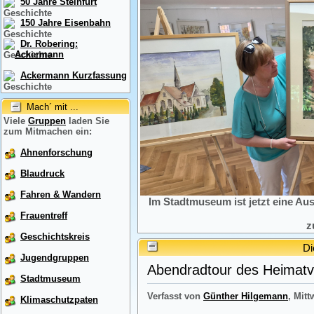
50 Jahre Steinfurt
150 Jahre Eisenbahn
Dr. Robering:
Ackermann
Ackermann Kurzfassung
Mach´ mit ...
Viele
Gruppen
laden Sie
zum Mitmachen ein:
Ahnenforschung
Blaudruck
Fahren & Wandern
Im Stadtmuseum ist jetzt eine Au
Frauentreff
z
Geschichtskreis
Di
Jugendgruppen
Abendradtour des Heimatve
Stadtmuseum
Verfasst von
Günther Hilgemann
, Mitt
Klimaschutzpaten