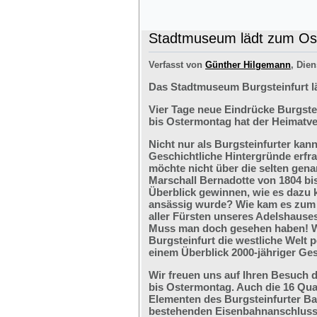
Stadtmuseum lädt zum Ost
Verfasst von
Günther Hilgemann
, Dien
Das Stadtmuseum Burgsteinfurt l
Vier Tage neue Eindrücke Burgste
bis Ostermontag hat der Heimatve
Nicht nur als Burgsteinfurter kan
Geschichtliche Hintergründe erfr
möchte nicht über die selten ge
Marschall Bernadotte von 1804 bi
Überblick gewinnen, wie es dazu 
ansässig wurde? Wie kam es zum G
aller Fürsten unseres Adelshaus
Muss man doch gesehen haben! We
Burgsteinfurt die westliche Welt p
einem Überblick 2000-jähriger Ges
Wir freuen uns auf Ihren Besuch 
bis Ostermontag. Auch die 16 Qu
Elementen des Burgsteinfurter B
bestehenden Eisenbahnanschlusses