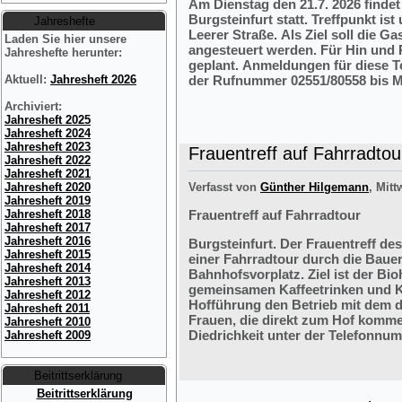
Am Dienstag den 21.7. 2026 finde
Burgsteinfurt statt. Treffpunkt i
Jahreshefte
Leerer Straße. Als Ziel soll die 
Laden Sie hier unsere
angesteuert werden. Für Hin und R
Jahreshefte herunter:
geplant. Anmeldungen für diese 
der Rufnummer 02551/80558 bis M
Aktuell:
Jahresheft 2026
Archiviert:
Jahresheft 2025
Jahresheft 2024
Jahresheft 2023
Frauentreff auf Fahrradtou
Jahresheft 2022
Jahresheft 2021
Verfasst von
Günther Hilgemann
, Mitt
Jahresheft 2020
Jahresheft 2019
Frauentreff auf Fahrradtour
Jahresheft 2018
Jahresheft 2017
Jahresheft 2016
Burgsteinfurt. Der Frauentreff des
Jahresheft 2015
einer Fahrradtour durch die Bauer
Jahresheft 2014
Bahnhofsvorplatz. Ziel ist der Bi
Jahresheft 2013
gemeinsamen Kaffeetrinken und K
Jahresheft 2012
Hofführung den Betrieb mit dem 
Jahresheft 2011
Frauen, die direkt zum Hof komme
Jahresheft 2010
Diedrichkeit unter der Telefonnu
Jahresheft 2009
Beitrittserklärung
Beitrittserklärung