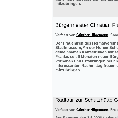
mitzubringen.
Bürgermeister Christian F
Verfasst von
Günther Hilgemann
, Sonn
Der Frauentreff des Heimatvereins
Stadtmuseum, An der Hohen Schul
gemeinsamen Kaffeetrinken mit s
Franke, seit 6 Monaten neuer Bürg
Vorhaben und Erfahrungen bericht
interessanten Nachmittag freuen 
mitzubringen.
Radtour zur Schutzhütte Gr
Verfasst von
Günther Hilgemann
, Frei
Am Sonntag den 3.5.2026 findet e