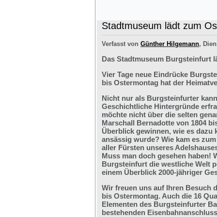
Stadtmuseum lädt zum Ost
Verfasst von
Günther Hilgemann
, Dien
Das Stadtmuseum Burgsteinfurt l
Vier Tage neue Eindrücke Burgste
bis Ostermontag hat der Heimatve
Nicht nur als Burgsteinfurter kan
Geschichtliche Hintergründe erfr
möchte nicht über die selten ge
Marschall Bernadotte von 1804 bi
Überblick gewinnen, wie es dazu 
ansässig wurde? Wie kam es zum G
aller Fürsten unseres Adelshaus
Muss man doch gesehen haben! We
Burgsteinfurt die westliche Welt p
einem Überblick 2000-jähriger Ges
Wir freuen uns auf Ihren Besuch 
bis Ostermontag. Auch die 16 Qu
Elementen des Burgsteinfurter B
bestehenden Eisenbahnanschlusses