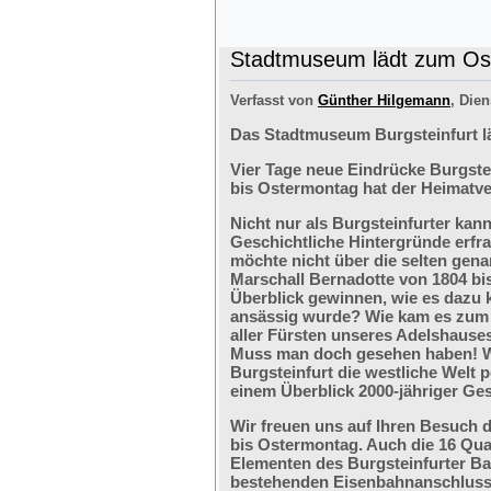
Stadtmuseum lädt zum Ost
Verfasst von
Günther Hilgemann
, Dien
Das Stadtmuseum Burgsteinfurt l
Vier Tage neue Eindrücke Burgste
bis Ostermontag hat der Heimatve
Nicht nur als Burgsteinfurter kan
Geschichtliche Hintergründe erfr
möchte nicht über die selten ge
Marschall Bernadotte von 1804 bi
Überblick gewinnen, wie es dazu 
ansässig wurde? Wie kam es zum G
aller Fürsten unseres Adelshaus
Muss man doch gesehen haben! We
Burgsteinfurt die westliche Welt p
einem Überblick 2000-jähriger Ges
Wir freuen uns auf Ihren Besuch 
bis Ostermontag. Auch die 16 Qu
Elementen des Burgsteinfurter B
bestehenden Eisenbahnanschlusses