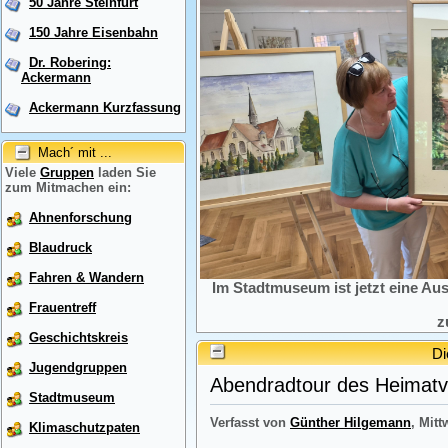
50 Jahre Steinfurt
150 Jahre Eisenbahn
Dr. Robering:
Ackermann
Ackermann Kurzfassung
Mach´ mit ...
Viele
Gruppen
laden Sie
zum Mitmachen ein:
Ahnenforschung
Blaudruck
Fahren & Wandern
Im Stadtmuseum ist jetzt eine Au
Frauentreff
z
Geschichtskreis
Di
Jugendgruppen
Abendradtour des Heimatve
Stadtmuseum
Verfasst von
Günther Hilgemann
, Mitt
Klimaschutzpaten