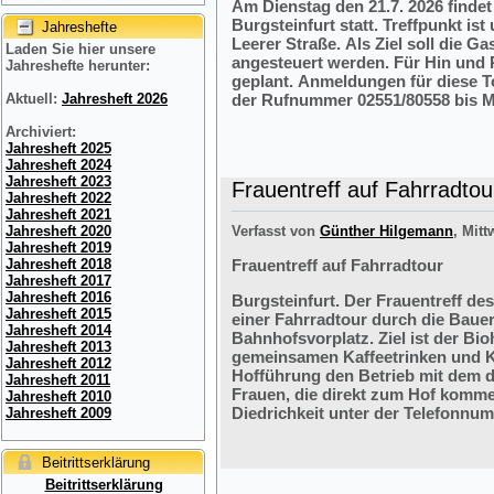
Am Dienstag den 21.7. 2026 finde
Burgsteinfurt statt. Treffpunkt i
Jahreshefte
Leerer Straße. Als Ziel soll die 
Laden Sie hier unsere
angesteuert werden. Für Hin und R
Jahreshefte herunter:
geplant. Anmeldungen für diese 
der Rufnummer 02551/80558 bis M
Aktuell:
Jahresheft 2026
Archiviert:
Jahresheft 2025
Jahresheft 2024
Jahresheft 2023
Frauentreff auf Fahrradtou
Jahresheft 2022
Jahresheft 2021
Verfasst von
Günther Hilgemann
, Mitt
Jahresheft 2020
Jahresheft 2019
Frauentreff auf Fahrradtour
Jahresheft 2018
Jahresheft 2017
Jahresheft 2016
Burgsteinfurt. Der Frauentreff des
Jahresheft 2015
einer Fahrradtour durch die Bauer
Jahresheft 2014
Bahnhofsvorplatz. Ziel ist der Bi
Jahresheft 2013
gemeinsamen Kaffeetrinken und K
Jahresheft 2012
Hofführung den Betrieb mit dem 
Jahresheft 2011
Frauen, die direkt zum Hof komme
Jahresheft 2010
Diedrichkeit unter der Telefonnu
Jahresheft 2009
Beitrittserklärung
Beitrittserklärung