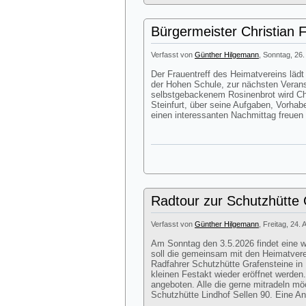
Bürgermeister Christian 
Verfasst von
Günther Hilgemann
, Sonntag, 26.
Der Frauentreff des Heimatvereins lä
der Hohen Schule, zur nächsten Veran
selbstgebackenem Rosinenbrot wird Chr
Steinfurt, über seine Aufgaben, Vorhab
einen interessanten Nachmittag freuen
Radtour zur Schutzhütte G
Verfasst von
Günther Hilgemann
, Freitag, 24. 
Am Sonntag den 3.5.2026 findet eine we
soll die gemeinsam mit den Heimatver
Radfahrer Schutzhütte Grafensteine in 
kleinen Festakt wieder eröffnet werde
angeboten. Alle die gerne mitradeln mö
Schutzhütte Lindhof Sellen 90. Eine Anm