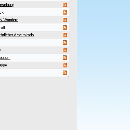
orschung
uck
 & Wandern
reff
htlicher Arbeitskreis
e
useum
uppe