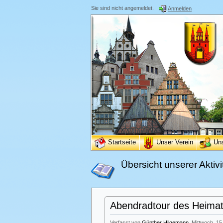
Sie sind nicht angemeldet.
Anmelden
Startseite
Unser Verein
Un
Übersicht unserer Aktivi
Abendradtour des Heimatv
Verfasst von
Günther Hilgemann
, Mittwoch, 15