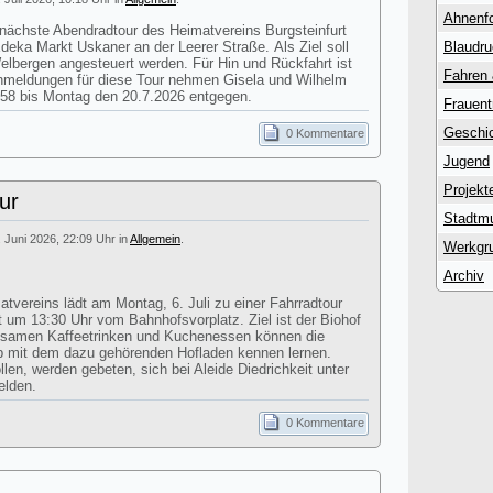
Ahnenf
 nächste Abendradtour des Heimatvereins Burgsteinfurt
Edeka Markt Uskaner an der Leerer Straße. Als Ziel soll
Blaudr
lbergen angesteuert werden. Für Hin und Rückfahrt ist
Fahren
Anmeldungen für diese Tour nehmen Gisela und Wilhelm
58 bis Montag den 20.7.2026 entgegen.
Frauent
Geschic
0 Kommentare
Jugend
Projekt
ur
Stadtm
. Juni 2026, 22:09 Uhr in
Allgemein
.
Werkgr
Archiv
atvereins lädt am Montag, 6. Juli zu einer Fahrradtour
st um 13:30 Uhr vom Bahnhofsvorplatz. Ziel ist der Biohof
nsamen Kaffeetrinken und Kuchenessen können die
eb mit dem dazu gehörenden Hofladen kennen lernen.
en, werden gebeten, sich bei Aleide Diedrichkeit unter
elden.
0 Kommentare