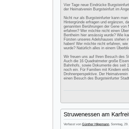
Vier Tage neue Eindrücke Burgsteinfur
der Heimatverein Burgsteinfurt im Ange
Nicht nur als Burgsteinfurter kann man
Hintergründe erfragen und ergänzen, da
genannten Berührungen der Gene von N
erfahren? Wer möchte nicht einen Über
Bentheim hier ansässig wurde? Wie kam
Fürsten unseres Adelshauses stehen 
haben! Wer möchte nicht erfahren, wie v
wurde? Natürlich alles in einem Überbl
Wir freuen uns auf Ihren Besuch des 
Auch die 16 Quadratmeter große Eisen
Bahnhofs, sowie Dokumente des seit 
noch ein. Für Familien mit Kindern ei
Drohnenperspektive. Der Heimatverein lä
einen Besuch des Burgsteinfurter Sta
Struwenessen am Karfrei
Verfasst von
Günther Hilgemann
, Sonntag, 29