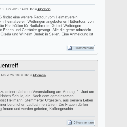
18. Juni 2026, 14:03 Uhr in
Allgemein
.
findet eine weitere Radtour vom Heimatverein
 vom Heimatverein Wettringen angebotenen Hüttentour: von
ie Rasthütten für Radfahrer im Gebiet Wettringen
für Essen und Getränke gesorgt. Alle die gerne mitradeln
i Gisela und Wilhelm Dudek in Sellen. Eine Anmeldung ist
0 Kommentare
entreff
. Mai 2026, 10:06 Uhr in
Allgemein
.
t zu seiner nächsten Veranstaltung am Montag, 1. Juni um
r Hohen Schule, ein. Nach dem gemeinsamen
obst Hellmann, Stemmerter Urgestein, aus seinem Leben
einer beruflichen Laufbahn erzählen. Die Frauen dürfen
ag freuen und werden gebeten, Kaffeegeschirr
0 Kommentare