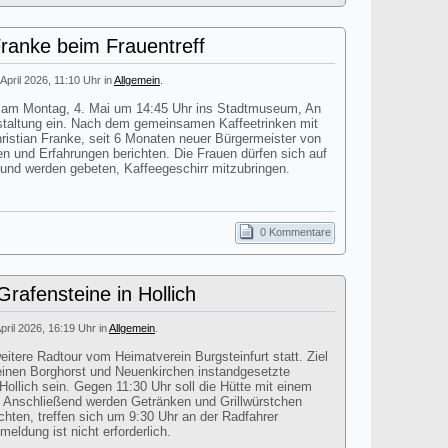
Franke beim Frauentreff
 April 2026, 11:10 Uhr in
Allgemein
.
dt am Montag, 4. Mai um 14:45 Uhr ins Stadtmuseum, An
staltung ein. Nach dem gemeinsamen Kaffeetrinken mit
istian Franke, seit 6 Monaten neuer Bürgermeister von
en und Erfahrungen berichten. Die Frauen dürfen sich auf
 und werden gebeten, Kaffeegeschirr mitzubringen.
0 Kommentare
rafensteine in Hollich
April 2026, 16:19 Uhr in
Allgemein
.
itere Radtour vom Heimatverein Burgsteinfurt statt. Ziel
einen Borghorst und Neuenkirchen instandgesetzte
Hollich sein. Gegen 11:30 Uhr soll die Hütte mit einem
n. Anschließend werden Getränken und Grillwürstchen
chten, treffen sich um 9:30 Uhr an der Radfahrer
eldung ist nicht erforderlich.