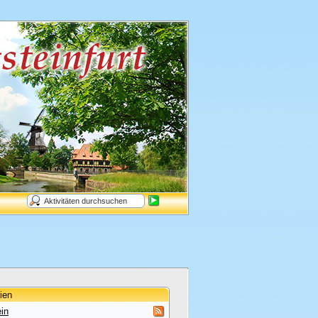
ien
in