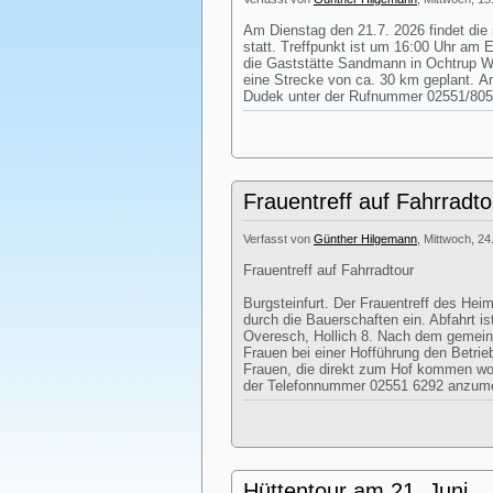
Am Dienstag den 21.7. 2026 findet die
statt. Treffpunkt ist um 16:00 Uhr am 
die Gaststätte Sandmann in Ochtrup We
eine Strecke von ca. 30 km geplant. 
Dudek unter der Rufnummer 02551/805
Frauentreff auf Fahrradto
Verfasst von
Günther Hilgemann
, Mittwoch, 24
Frauentreff auf Fahrradtour
Burgsteinfurt. Der Frauentreff des Heim
durch die Bauerschaften ein. Abfahrt i
Overesch, Hollich 8. Nach dem gemei
Frauen bei einer Hofführung den Betri
Frauen, die direkt zum Hof kommen woll
der Telefonnummer 02551 6292 anzum
Hüttentour am 21. Juni