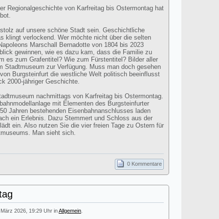
ter Regionalgeschichte von Karfreitag bis Ostermontag hat
bot.
 stolz auf unsere schöne Stadt sein. Geschichtliche
s klingt verlockend. Wer möchte nicht über die selten
apoleons Marschall Bernadotte von 1804 bis 2023
blick gewinnen, wie es dazu kam, dass die Familie zu
 es zum Grafentitel? Wie zum Fürstentitel? Bilder aller
im Stadtmuseum zur Verfügung. Muss man doch gesehen
on Burgsteinfurt die westliche Welt politisch beeinflusst
ick 2000-jähriger Geschichte.
Stadtmuseum nachmittags von Karfreitag bis Ostermontag.
bahnmodellanlage mit Elementen des Burgsteinfurter
150 Jahren bestehenden Eisenbahnanschlusses laden
nfach ein Erlebnis. Dazu Stemmert und Schloss aus der
dt ein. Also nutzen Sie die vier freien Tage zu Ostern für
dtmuseums. Man sieht sich.
0 Kommentare
tag
. März 2026, 19:29 Uhr in
Allgemein
.