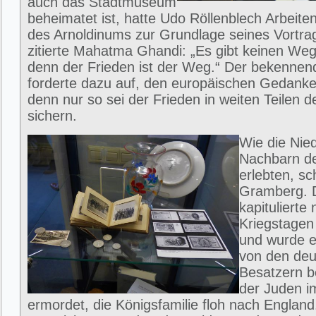
auch das Stadtmuseum
beheimatet ist, hatte Udo Röllenblech Arbeite
des Arnoldinums zur Grundlage seines Vortra
zitierte Mahatma Ghandi: „Es gibt keinen We
denn der Frieden ist der Weg.“ Der bekenne
forderte dazu auf, den europäischen Gedanke
denn nur so sei der Frieden in weiten Teilen d
sichern.
Wie die Nie
Nachbarn de
erlebten, sc
Gramberg. 
kapitulierte
Kriegstagen
und wurde e
von den de
Besatzern be
der Juden i
ermordet, die Königsfamilie floh nach England