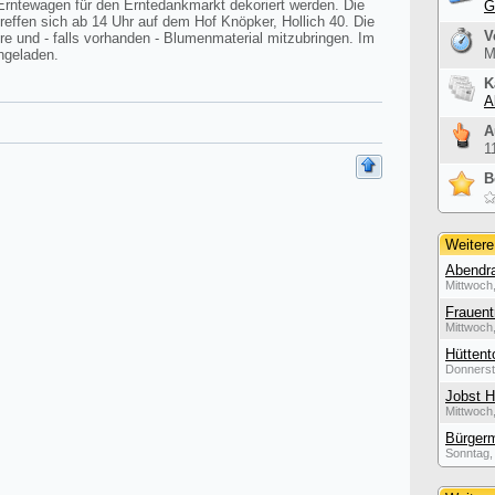
Erntewagen für den Erntedankmarkt dekoriert werden. Die
G
treffen sich ab 14 Uhr auf dem Hof Knöpker, Hollich 40. Die
V
e und - falls vorhanden - Blumenmaterial mitzubringen. Im
M
ngeladen.
K
A
A
1
B
Weitere
Abendra
Mittwoch,
Frauent
Mittwoch,
Hüttent
Donnerst
Jobst H
Mittwoch,
Bürgerm
Sonntag, 