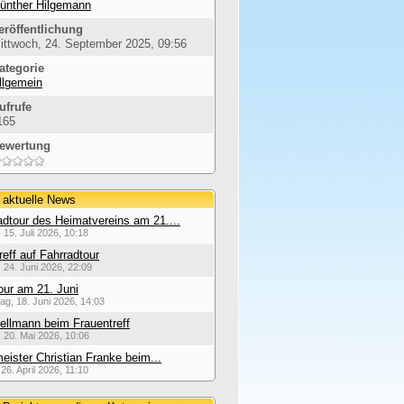
ünther Hilgemann
eröffentlichung
ittwoch, 24. September 2025, 09:56
ategorie
llgemein
ufrufe
165
ewertung
 aktuelle News
dtour des Heimatvereins am 21....
 15. Juli 2026, 10:18
reff auf Fahrradtour
 24. Juni 2026, 22:09
our am 21. Juni
ag, 18. Juni 2026, 14:03
ellmann beim Frauentreff
 20. Mai 2026, 10:06
eister Christian Franke beim...
26. April 2026, 11:10