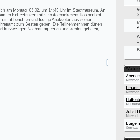
M
V
t sich am Montag, 03.02. um 14:45 Uhr im Stadtmuseum, An
S
amen Kaffeetrinken mit selbstgebackenem Rosinenbrot
 Heimat berichten und lustige Anekdoten aus seinen
K
d Ehrenamt zum Besten geben. Die Teilnehmerinnen dürfen
A
und kurzweiligen Nachmittag freuen und werden gebeten,
A
1
B
Weitere
Abendra
Mittwoch,
Frauent
Mittwoch,
Hüttent
Donnerst
Jobst H
Mittwoch,
Bürgerm
Sonntag, 