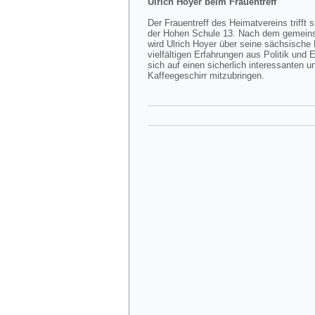
Ulrich Hoyer beim Frauentreff
Der Frauentreff des Heimatvereins triff
der Hohen Schule 13. Nach dem gemeins
wird Ulrich Hoyer über seine sächsische
vielfältigen Erfahrungen aus Politik un
sich auf einen sicherlich interessanten 
Kaffeegeschirr mitzubringen.