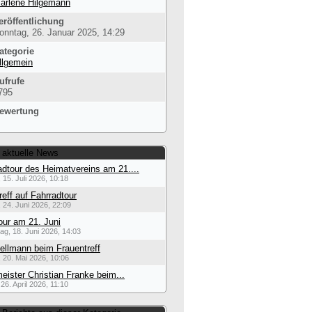
arlene Hilgemann
eröffentlichung
onntag, 26. Januar 2025, 14:29
ategorie
llgemein
ufrufe
795
ewertung
 aktuelle News
dtour des Heimatvereins am 21....
 15. Juli 2026, 10:18
reff auf Fahrradtour
 24. Juni 2026, 22:09
our am 21. Juni
ag, 18. Juni 2026, 14:03
ellmann beim Frauentreff
 20. Mai 2026, 10:06
eister Christian Franke beim...
26. April 2026, 11:10